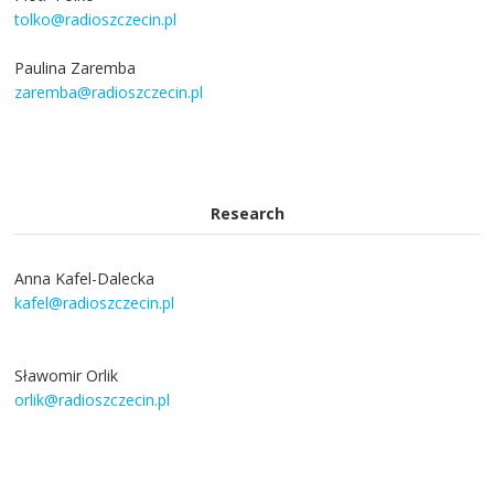
tolko@radioszczecin.pl
Paulina Zaremba
zaremba@radioszczecin.pl
Research
Anna Kafel-Dalecka
kafel@radioszczecin.pl
Sławomir Orlik
orlik@radioszczecin.pl