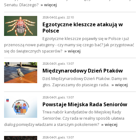
Senatu. Dlaczego?
» więcej
2026-04-02, godz. 22:10
Egzotyczne kleszcze atakują w
Polsce
Egzotyczne kleszcze pojawiły się w Polsce i już
przenoszą nowe patogeny - czy mamy się czego bać? Jak przygotować
się do świątecznych spacerów?
» więcej
2026-04-01, godz. 13:07
Międzynarodowy Dzień Ptaków
Dziś Międzynarodowy Dzień Ptaków. Damy im
głos. Zapraszamy do ptasiego radia.
» więcej
2026-04-01, godz. 13:07
Powstaje Miejska Rada Seniorów
Trwa nabór kandydatów do Miejskiej Rady
Seniorów. Czy rada w realny sposób ułatwia
dialog pomiędzy władzami a starszym pokoleniem?
» więcej
2026-04-01, godz. 13:07