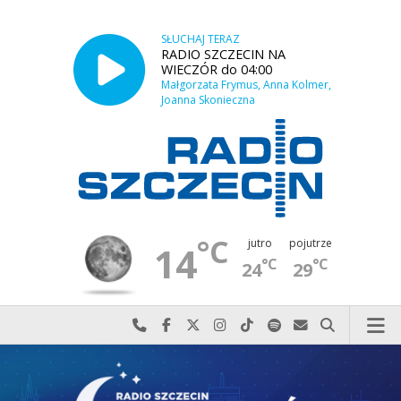
SŁUCHAJ TERAZ
RADIO SZCZECIN NA
WIECZÓR do 04:00
Małgorzata Frymus, Anna Kolmer,
Joanna Skonieczna
°C
jutro
pojutrze
14
°C
°C
24
29
Najlepiej po prostu do nas zadzwoń
Odwiedź nas na Facebook-u
Odwiedź nas na X
Odwiedź nas na Instagram-ie
Odwiedź nas na TikTok-u
Szukaj nas na Spotify
Wyślij do nas w
Szukaj