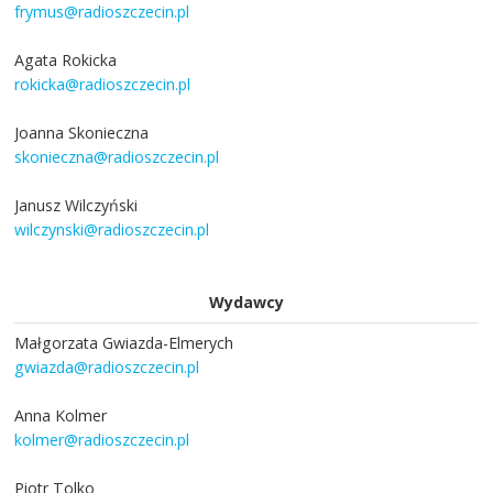
frymus@radioszczecin.pl
Agata Rokicka
rokicka@radioszczecin.pl
Joanna Skonieczna
skonieczna@radioszczecin.pl
Janusz Wilczyński
wilczynski@radioszczecin.pl
Wydawcy
Małgorzata Gwiazda-Elmerych
gwiazda@radioszczecin.pl
Anna Kolmer
kolmer@radioszczecin.pl
Piotr Tolko