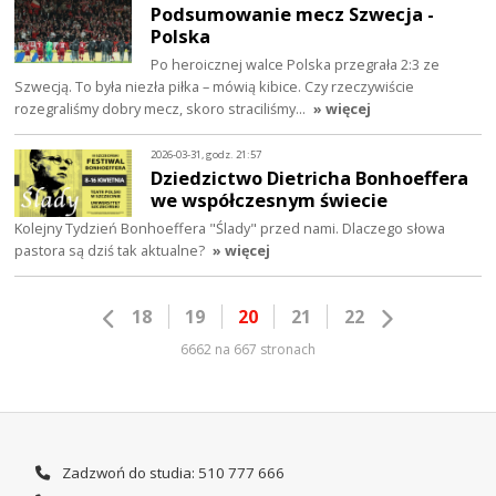
Podsumowanie mecz Szwecja -
Polska
Po heroicznej walce Polska przegrała 2:3 ze
Szwecją. To była niezła piłka – mówią kibice. Czy rzeczywiście
rozegraliśmy dobry mecz, skoro straciliśmy…
» więcej
2026-03-31, godz. 21:57
Dziedzictwo Dietricha Bonhoeffera
we współczesnym świecie
Kolejny Tydzień Bonhoeffera "Ślady" przed nami. Dlaczego słowa
pastora są dziś tak aktualne?
» więcej
18
19
20
21
22
6662 na 667 stronach
Zadzwoń do studia: 510 777 666