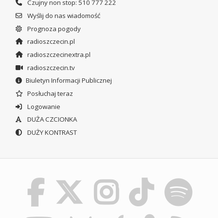
Czujny non stop: 510 777 222
Wyślij do nas wiadomość
Prognoza pogody
radioszczecin.pl
radioszczecinextra.pl
radioszczecin.tv
Biuletyn Informacji Publicznej
Posłuchaj teraz
Logowanie
DUŻA CZCIONKA
DUŻY KONTRAST