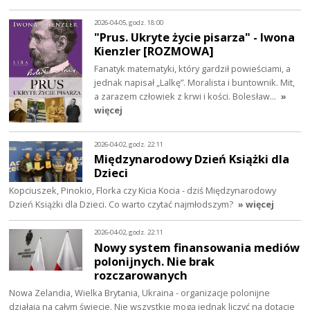
2026-04-05, godz. 18:00
"Prus. Ukryte życie pisarza" - Iwona
Kienzler [ROZMOWA]
Fanatyk matematyki, który gardził powieściami, a
jednak napisał „Lalkę”. Moralista i buntownik. Mit,
a zarazem człowiek z krwi i kości. Bolesław…
»
więcej
2026-04-02, godz. 22:11
Międzynarodowy Dzień Książki dla
Dzieci
Kopciuszek, Pinokio, Florka czy Kicia Kocia - dziś Międzynarodowy
Dzień Książki dla Dzieci. Co warto czytać najmłodszym?
» więcej
2026-04-02, godz. 22:11
Nowy system finansowania mediów
polonijnych. Nie brak
rozczarowanych
Nowa Zelandia, Wielka Brytania, Ukraina - organizacje polonijne
działają na całym świecie. Nie wszystkie mogą jednak liczyć na dotacje