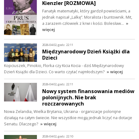
Kienzler [ROZMOWA]
Fanatyk matematyki, który gardził powieściami, a
jednak napisał „Lalkę”. Moralista i buntownik. Mit,
a zarazem człowiek z krwi i kości. Bolesław…
»
więcej
2026-04-02, godz. 22:11
Międzynarodowy Dzień Książki dla
Dzieci
Kopciuszek, Pinokio, Florka czy Kicia Kocia - dziś Międzynarodowy
Dzień Książki dla Dzieci. Co warto czytać najmłodszym?
» więcej
2026-04-02, godz. 22:11
Nowy system finansowania mediów
polonijnych. Nie brak
rozczarowanych
Nowa Zelandia, Wielka Brytania, Ukraina - organizacje polonijne
działają na całym świecie. Nie wszystkie mogą jednak liczyć na dotacje
Senatu. Dlaczego?
» więcej
2026-04-02, godz. 22:10