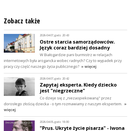
Zobacz także
2026-04-07, godz. 20:43
Ostre starcia samorządowców.
Język coraz bardziej dosadny
W Białogardzie pani burmistrz w relacjach
internetowych była arogancka wobec radnych? Czy to wypadek przy
pracy czy część naszego życia publicznego?
» więcej
2026-04-07, godz. 20:42
Zapytaj eksperta. Kiedy dziecko
jest "niegrzeczne"
Co dzieje się z „niezaopiekowaną" przez
dorosłego złością dziecka - o tym rozmawiamy z naszym ekspertem.
»
więcej
2026-04-05, godz. 18:00
"Prus. Ukryte życie pisarza" - Iwona