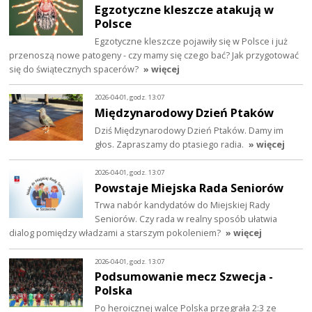
Egzotyczne kleszcze atakują w
Polsce
Egzotyczne kleszcze pojawiły się w Polsce i już
przenoszą nowe patogeny - czy mamy się czego bać? Jak przygotować
się do świątecznych spacerów?
» więcej
2026-04-01, godz. 13:07
Międzynarodowy Dzień Ptaków
Dziś Międzynarodowy Dzień Ptaków. Damy im
głos. Zapraszamy do ptasiego radia.
» więcej
2026-04-01, godz. 13:07
Powstaje Miejska Rada Seniorów
Trwa nabór kandydatów do Miejskiej Rady
Seniorów. Czy rada w realny sposób ułatwia
dialog pomiędzy władzami a starszym pokoleniem?
» więcej
2026-04-01, godz. 13:07
Podsumowanie mecz Szwecja -
Polska
Po heroicznej walce Polska przegrała 2:3 ze