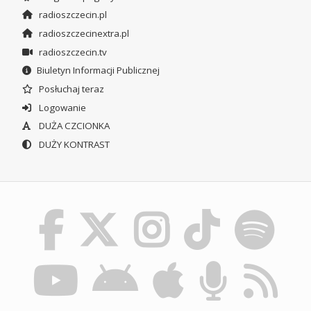
radioszczecin.pl
radioszczecinextra.pl
radioszczecin.tv
Biuletyn Informacji Publicznej
Posłuchaj teraz
Logowanie
DUŻA CZCIONKA
DUŻY KONTRAST