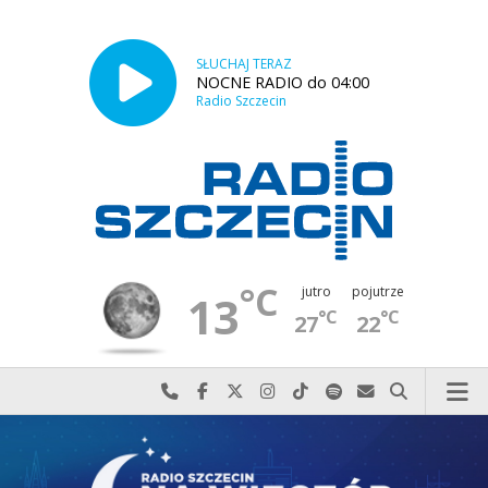
SŁUCHAJ TERAZ
NOCNE RADIO do 04:00
Radio Szczecin
°C
jutro
pojutrze
13
°C
°C
27
22
Najlepiej po prostu do nas zadzwoń
Odwiedź nas na Facebook-u
Odwiedź nas na X
Odwiedź nas na Instagram-ie
Odwiedź nas na TikTok-u
Szukaj nas na Spotify
Wyślij do nas w
Szukaj