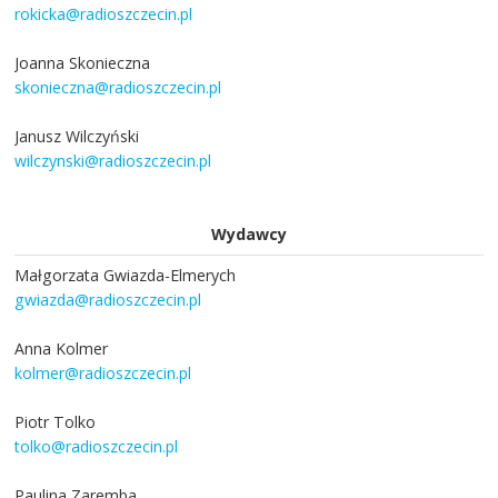
rokicka@radioszczecin.pl
Joanna Skonieczna
skonieczna@radioszczecin.pl
Janusz Wilczyński
wilczynski@radioszczecin.pl
Wydawcy
Małgorzata Gwiazda-Elmerych
gwiazda@radioszczecin.pl
Anna Kolmer
kolmer@radioszczecin.pl
Piotr Tolko
tolko@radioszczecin.pl
Paulina Zaremba