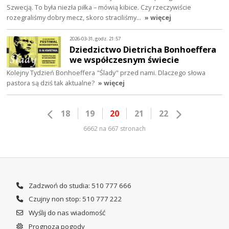
Szwecją. To była niezła piłka – mówią kibice. Czy rzeczywiście
rozegraliśmy dobry mecz, skoro straciliśmy…
» więcej
2026-03-31, godz. 21:57
Dziedzictwo Dietricha Bonhoeffera
we współczesnym świecie
Kolejny Tydzień Bonhoeffera "Ślady" przed nami. Dlaczego słowa
pastora są dziś tak aktualne?
» więcej
18
19
20
21
22
6662 na 667 stronach
Zadzwoń do studia: 510 777 666
Czujny non stop: 510 777 222
Wyślij do nas wiadomość
Prognoza pogody