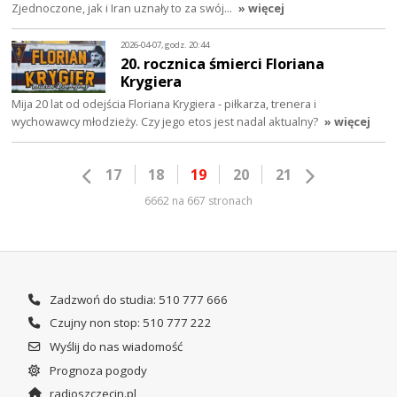
Zjednoczone, jak i Iran uznały to za swój…
» więcej
2026-04-07, godz. 20:44
20. rocznica śmierci Floriana
Krygiera
Mija 20 lat od odejścia Floriana Krygiera - piłkarza, trenera i
wychowawcy młodzieży. Czy jego etos jest nadal aktualny?
» więcej
17
18
19
20
21
6662 na 667 stronach
Zadzwoń do studia: 510 777 666
Czujny non stop: 510 777 222
Wyślij do nas wiadomość
Prognoza pogody
radioszczecin.pl