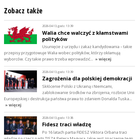
Zobacz także
2026-04-13, godz. 13:39
Walia chce walczyć z kłamstwami
polityków
Usunięcie z urzędu i zakaz kandydowania – takie
przepisy przygotowuje Walia wobec polityków, którzy okłamują
wyborców. Czy takie prawo trzeba wprowadzić…
» więcej
2026-04-13, godz. 13:39
Zagrożenia dla polskiej demokracji
Skłócenie Polski z Ukrainą i Niemcami,
zablokowanie środków na zbrojenia, rozbicie Unii
Europejskiej i destrukcja państwa prawa to zdaniem Donalda Tuska…
» więcej
2026-04-13, godz. 13:38
Fidesz traci władzę
Po 16 latach partia FIDESZ Viktora Orbana traci
władzę na rzecz partii TISZA Petera Magyara. Jakie jest znaczenie tego