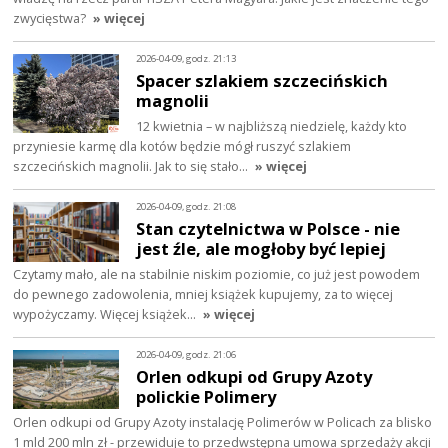
zwycięstwa?
» więcej
2026-04-09, godz. 21:13
Spacer szlakiem szczecińskich
magnolii
12 kwietnia – w najbliższą niedzielę, każdy kto
przyniesie karmę dla kotów będzie mógł ruszyć szlakiem
szczecińskich magnolii. Jak to się stało…
» więcej
2026-04-09, godz. 21:08
Stan czytelnictwa w Polsce - nie
jest źle, ale mogłoby być lepiej
Czytamy mało, ale na stabilnie niskim poziomie, co już jest powodem
do pewnego zadowolenia, mniej książek kupujemy, za to więcej
wypożyczamy. Więcej książek…
» więcej
2026-04-09, godz. 21:06
Orlen odkupi od Grupy Azoty
polickie Polimery
Orlen odkupi od Grupy Azoty instalację Polimerów w Policach za blisko
1 mld 200 mln zł - przewiduje to przedwstępna umowa sprzedaży akcji