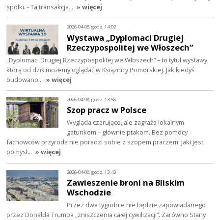
spółki. - Ta transakcja…
» więcej
2026-04-08, godz. 14:02
Wystawa „Dyplomaci Drugiej
Rzeczypospolitej we Włoszech”
„Dyplomaci Drugiej Rzeczypospolitej we Włoszech” – to tytuł wystawy,
którą od dziś możemy oglądać w Książnicy Pomorskiej. Jak kiedyś
budowano…
» więcej
2026-04-08, godz. 13:58
Szop pracz w Polsce
Wygląda czarująco, ale zagraża lokalnym
gatunkom – głównie ptakom. Bez pomocy
fachowców przyroda nie poradzi sobie z szopem praczem. Jaki jest
pomysł…
» więcej
2026-04-08, godz. 13:43
Zawieszenie broni na Bliskim
Wschodzie
Przez dwa tygodnie nie będzie zapowiadanego
przez Donalda Trumpa „zniszczenia całej cywilizacji”. Zarówno Stany