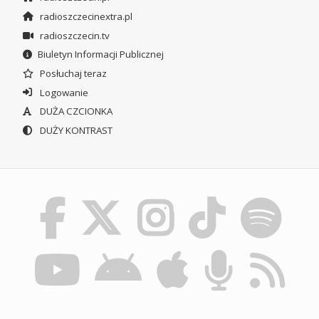
radioszczecinextra.pl
radioszczecin.tv
Biuletyn Informacji Publicznej
Posłuchaj teraz
Logowanie
DUŻA CZCIONKA
DUŻY KONTRAST