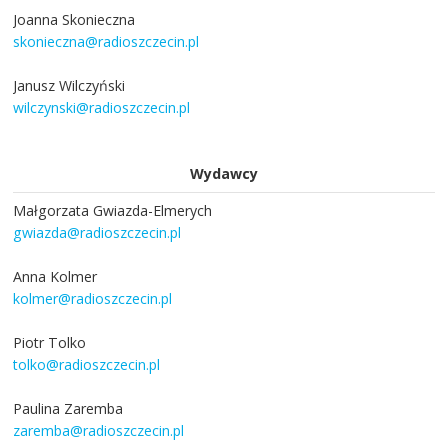
Joanna Skonieczna
skonieczna@radioszczecin.pl
Janusz Wilczyński
wilczynski@radioszczecin.pl
Wydawcy
Małgorzata Gwiazda-Elmerych
gwiazda@radioszczecin.pl
Anna Kolmer
kolmer@radioszczecin.pl
Piotr Tolko
tolko@radioszczecin.pl
Paulina Zaremba
zaremba@radioszczecin.pl