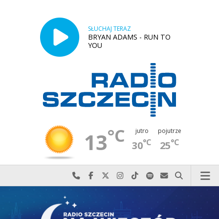
SŁUCHAJ TERAZ
BRYAN ADAMS - RUN TO
YOU
°C
jutro
pojutrze
13
°C
°C
30
25
Najlepiej po prostu do nas zadzwoń
Odwiedź nas na Facebook-u
Odwiedź nas na X
Odwiedź nas na Instagram-ie
Odwiedź nas na TikTok-u
Szukaj nas na Spotify
Wyślij do nas w
Szukaj