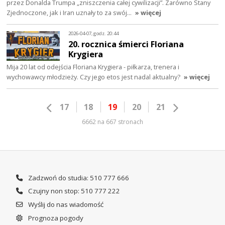
przez Donalda Trumpa „zniszczenia całej cywilizacji”. Zarówno Stany
Zjednoczone, jak i Iran uznały to za swój…
» więcej
2026-04-07, godz. 20:44
20. rocznica śmierci Floriana
Krygiera
Mija 20 lat od odejścia Floriana Krygiera - piłkarza, trenera i
wychowawcy młodzieży. Czy jego etos jest nadal aktualny?
» więcej
17
18
19
20
21
6662 na 667 stronach
Zadzwoń do studia: 510 777 666
Czujny non stop: 510 777 222
Wyślij do nas wiadomość
Prognoza pogody