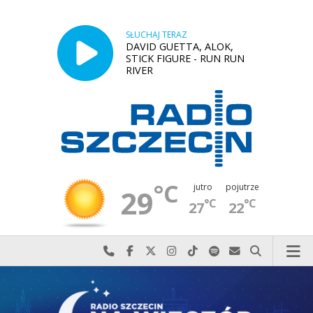
SŁUCHAJ TERAZ
DAVID GUETTA, ALOK,
STICK FIGURE - RUN RUN
RIVER
°C
jutro
pojutrze
29
°C
°C
27
22
Najlepiej po prostu do nas zadzwoń
Odwiedź nas na Facebook-u
Odwiedź nas na X
Odwiedź nas na Instagram-ie
Odwiedź nas na TikTok-u
Szukaj nas na Spotify
Wyślij do nas w
Szukaj