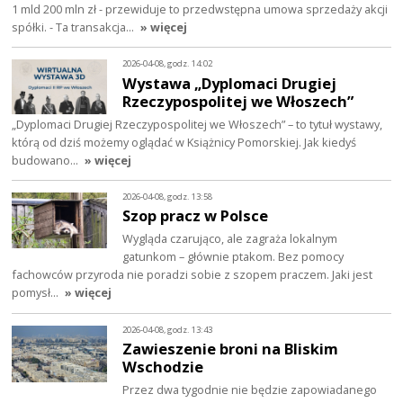
1 mld 200 mln zł - przewiduje to przedwstępna umowa sprzedaży akcji
spółki. - Ta transakcja…
» więcej
2026-04-08, godz. 14:02
Wystawa „Dyplomaci Drugiej
Rzeczypospolitej we Włoszech”
„Dyplomaci Drugiej Rzeczypospolitej we Włoszech” – to tytuł wystawy,
którą od dziś możemy oglądać w Książnicy Pomorskiej. Jak kiedyś
budowano…
» więcej
2026-04-08, godz. 13:58
Szop pracz w Polsce
Wygląda czarująco, ale zagraża lokalnym
gatunkom – głównie ptakom. Bez pomocy
fachowców przyroda nie poradzi sobie z szopem praczem. Jaki jest
pomysł…
» więcej
2026-04-08, godz. 13:43
Zawieszenie broni na Bliskim
Wschodzie
Przez dwa tygodnie nie będzie zapowiadanego