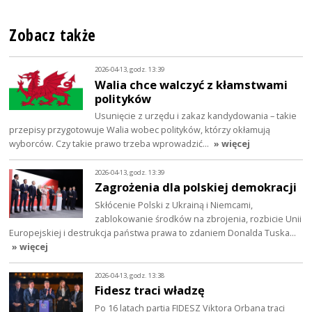
Zobacz także
2026-04-13, godz. 13:39
Walia chce walczyć z kłamstwami
polityków
Usunięcie z urzędu i zakaz kandydowania – takie
przepisy przygotowuje Walia wobec polityków, którzy okłamują
wyborców. Czy takie prawo trzeba wprowadzić…
» więcej
2026-04-13, godz. 13:39
Zagrożenia dla polskiej demokracji
Skłócenie Polski z Ukrainą i Niemcami,
zablokowanie środków na zbrojenia, rozbicie Unii
Europejskiej i destrukcja państwa prawa to zdaniem Donalda Tuska…
» więcej
2026-04-13, godz. 13:38
Fidesz traci władzę
Po 16 latach partia FIDESZ Viktora Orbana traci