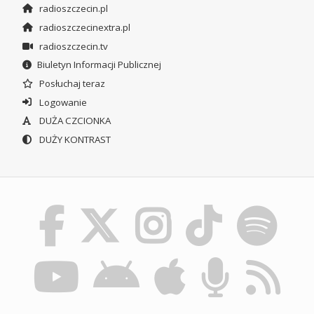
radioszczecin.pl
radioszczecinextra.pl
radioszczecin.tv
Biuletyn Informacji Publicznej
Posłuchaj teraz
Logowanie
DUŻA CZCIONKA
DUŻY KONTRAST