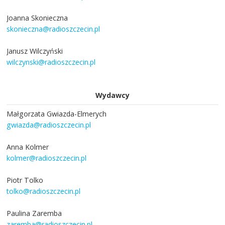
Joanna Skonieczna
skonieczna@radioszczecin.pl
Janusz Wilczyński
wilczynski@radioszczecin.pl
Wydawcy
Małgorzata Gwiazda-Elmerych
gwiazda@radioszczecin.pl
Anna Kolmer
kolmer@radioszczecin.pl
Piotr Tolko
tolko@radioszczecin.pl
Paulina Zaremba
zaremba@radioszczecin.pl