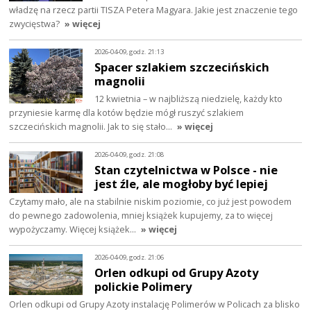
władzę na rzecz partii TISZA Petera Magyara. Jakie jest znaczenie tego
zwycięstwa?
» więcej
2026-04-09, godz. 21:13
Spacer szlakiem szczecińskich
magnolii
12 kwietnia – w najbliższą niedzielę, każdy kto
przyniesie karmę dla kotów będzie mógł ruszyć szlakiem
szczecińskich magnolii. Jak to się stało…
» więcej
2026-04-09, godz. 21:08
Stan czytelnictwa w Polsce - nie
jest źle, ale mogłoby być lepiej
Czytamy mało, ale na stabilnie niskim poziomie, co już jest powodem
do pewnego zadowolenia, mniej książek kupujemy, za to więcej
wypożyczamy. Więcej książek…
» więcej
2026-04-09, godz. 21:06
Orlen odkupi od Grupy Azoty
polickie Polimery
Orlen odkupi od Grupy Azoty instalację Polimerów w Policach za blisko