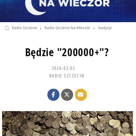
Radio Szczecin
»
Radio Szczecin Na Wieczór
»
Audycje
Będzie "200000+"?
2026-03-02
RADIO SZCZECIN