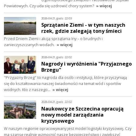
Powiatowych. Czy uda się uzdrowić chory system?
» więcej
2026-04-21, godz. 22:03
Sprzątanie Ziemi - w tym naszych
rzek, gdzie zalegają tony śmieci
Przed Dniem Ziemi i akcją sprzątania Iny – o brudnych i
zanieczyszczanych wodach.
» więcej
2026-04-21, godz. 22:02
Nagrody i wyróżnienia "Przyjaznego
Brzegu"
"Przyjazny Brzeg" to nagroda dla osób i instytucji, które przyczyniają
się do kształtowania naszej świadomości na temat wód i sportów
wodnych. Kto z naszego…
» więcej
2026-04-21, godz. 22:02
Naukowcy ze Szczecina opracują
nowy model zarządzania
kryzysowego
W naszym regionie opracowywany jest model logistyki kryzysowej. Czy
ma szansę realnie wzmocnić nasze bezpieczeństwo i zwiększyć