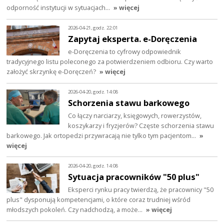
odporność instytucji w sytuacjach…
» więcej
2026-04-21, godz. 22:01
Zapytaj eksperta. e-Doręczenia
e-Doręczenia to cyfrowy odpowiednik
tradycyjnego listu poleconego za potwierdzeniem odbioru. Czy warto
założyć skrzynkę e-Doręczeń?
» więcej
2026-04-20, godz. 14:08
Schorzenia stawu barkowego
Co łączy narciarzy, księgowych, rowerzystów,
koszykarzy i fryzjerów? Częste schorzenia stawu
barkowego. Jak ortopedzi przywracają nie tylko tym pacjentom…
»
więcej
2026-04-20, godz. 14:08
Sytuacja pracowników "50 plus"
Eksperci rynku pracy twierdzą, że pracownicy "50
plus" dysponują kompetencjami, o które coraz trudniej wśród
młodszych pokoleń. Czy nadchodzą, a może…
» więcej