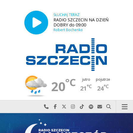
SŁUCHAJ TERAZ
RADIO SZCZECIN NA DZIEŃ
DOBRY do 09:00
Robert Bochenko
°C
jutro
pojutrze
20
°C
°C
21
24
Najlepiej po prostu do nas zadzwoń
Odwiedź nas na Facebook-u
Odwiedź nas na X
Odwiedź nas na Instagram-ie
Odwiedź nas na TikTok-u
Szukaj nas na Spotify
Wyślij do nas w
Szukaj