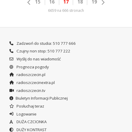
15
16
17
18
19
6659 na 666 stronach
Zadzwoń do studia: 510 777 666
Czujny non stop: 510 777 222
Wyślij do nas wiadomość
Prognoza pogody
radioszczecin.pl
radioszczecinextra.pl
radioszczecin.tv
Biuletyn Informacji Publicznej
Posłuchaj teraz
Logowanie
DUŻA CZCIONKA
DUŻY KONTRAST