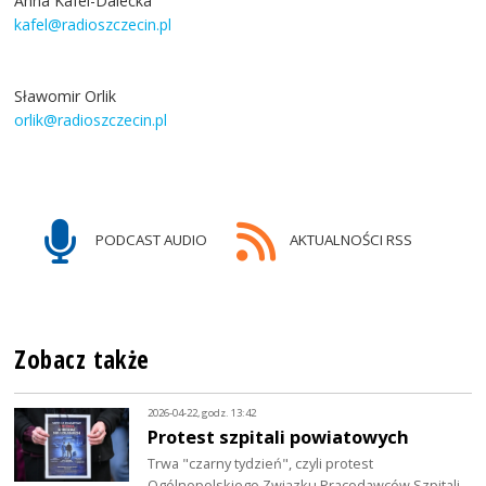
Anna Kafel-Dalecka
kafel@radioszczecin.pl
Sławomir Orlik
orlik@radioszczecin.pl
PODCAST AUDIO
AKTUALNOŚCI RSS
Zobacz także
2026-04-22, godz. 13:42
Protest szpitali powiatowych
Trwa "czarny tydzień", czyli protest
Ogólnopolskiego Związku Pracodawców Szpitali