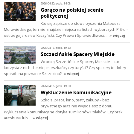
2026-04-20, godz. 14:08
Gorąco na polskiej scenie
politycznej
Kto się zapisze do stowarzyszenia Mateusza
Morawieckiego, ten nie znajdzie miejsca na listach wyborczych PiS-u -
ostrzega Jarosław Kaczyński. Czy Prawo i Sprawiedliwość…
» więcej
2026-04-16, godz. 19:33
Szczecińskie Spacery Miejskie
Wracają Szczecińskie Spacery Miejskie – kto
korzysta z nich chętniej mieszkańcy czy turyści? Czy spacery to dobry
sposób na poznanie Szczecina?
» więcej
2026-04-16, godz. 19:30
Wykluczenie komunikacyjne
Szkoła, praca, kino, teatr, zakupy – bez
prywatnego auta nie wyjedziesz z domu.
Wykluczenie komunikacyjne dotyka 10 milionów Polaków. Czy brak
autobusu lub…
» więcej