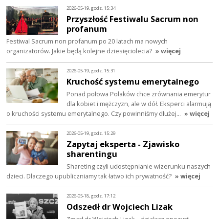
2026-05-19, godz. 15:34
Przyszłość Festiwalu Sacrum non
profanum
Festiwal Sacrum non profanum po 20 latach ma nowych
organizatorów. Jakie będą kolejne dziesięciolecia?
» więcej
2026-05-19, godz. 15:31
Kruchość systemu emerytalnego
Ponad połowa Polaków chce zrównania emerytur
dla kobiet i mężczyzn, ale w dół. Eksperci alarmują
o kruchości systemu emerytalnego. Czy powinniśmy dłużej…
» więcej
2026-05-19, godz. 15:29
Zapytaj eksperta - Zjawisko
sharentingu
Shareting czyli udostępnianie wizerunku naszych
dzieci. Dlaczego upubliczniamy tak łatwo ich prywatność?
» więcej
2026-05-18, godz. 17:12
Odszedł dr Wojciech Lizak
Zmarł dr Wojciech Lizak – działacz opozycji