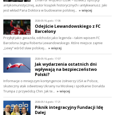
antykomunistycznej, autor książek historycznych i antykwariusz. Jaki
jest wkład Pana Doktora w budowanie polskiej…
» więcej
2026-05-18, godz. 17:08
Odejście Lewandowskiego z FC
Barcelony
Przybył jako gwiazda, odchodzi jako legenda – takim wpisem FC
Barcelona żegna Roberta Lewandowskiego. Które miejsce zajmie
„Lewy” wśród sław polskiej…
» więcej
2026-05-18, godz. 17:07
Jak wydarzenia ostatnich dni
wpływają na bezpieczeństwo
Polski?
Informacje o mniejszym kontyngencie żołnierzy USA w Polsce,
skuteczny atak odwetowy Ukrainy na Moskwę i spotkanie Donalda
Trumpa z przywódcą Chin. Jak te…
» więcej
2026-05-14, godz. 17:21
Piknik integracyjny Fundacji Idę
Dalej