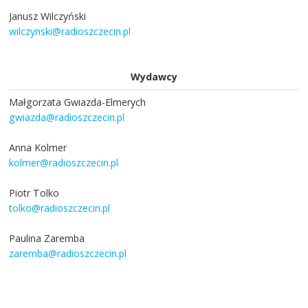
Janusz Wilczyński
wilczynski@radioszczecin.pl
Wydawcy
Małgorzata Gwiazda-Elmerych
gwiazda@radioszczecin.pl
Anna Kolmer
kolmer@radioszczecin.pl
Piotr Tolko
tolko@radioszczecin.pl
Paulina Zaremba
zaremba@radioszczecin.pl