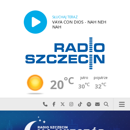
SŁUCHAJ TERAZ
VAYA CON DIOS - NAH NEH
NAH
°C
jutro
pojutrze
20
°C
°C
30
32
Najlepiej po prostu do nas zadzwoń
Odwiedź nas na Facebook-u
Odwiedź nas na X
Odwiedź nas na Instagram-ie
Odwiedź nas na TikTok-u
Szukaj nas na Spotify
Wyślij do nas w
Szukaj