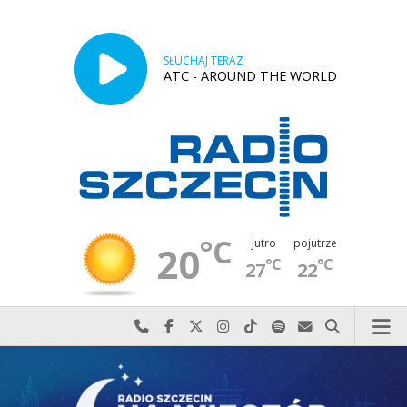
SŁUCHAJ TERAZ
ATC - AROUND THE WORLD
°C
jutro
pojutrze
20
°C
°C
27
22
Najlepiej po prostu do nas zadzwoń
Odwiedź nas na Facebook-u
Odwiedź nas na X
Odwiedź nas na Instagram-ie
Odwiedź nas na TikTok-u
Szukaj nas na Spotify
Wyślij do nas w
Szukaj