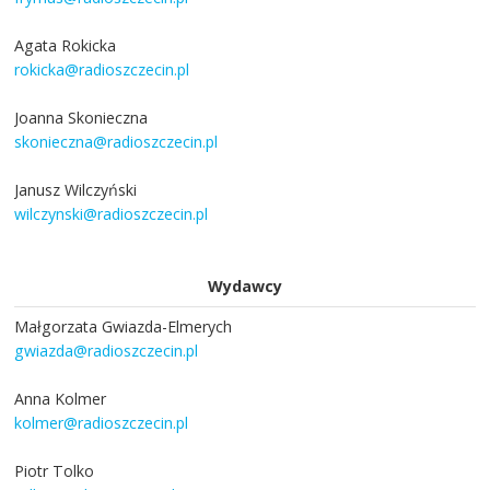
Agata Rokicka
rokicka@radioszczecin.pl
Joanna Skonieczna
skonieczna@radioszczecin.pl
Janusz Wilczyński
wilczynski@radioszczecin.pl
Wydawcy
Małgorzata Gwiazda-Elmerych
gwiazda@radioszczecin.pl
Anna Kolmer
kolmer@radioszczecin.pl
Piotr Tolko