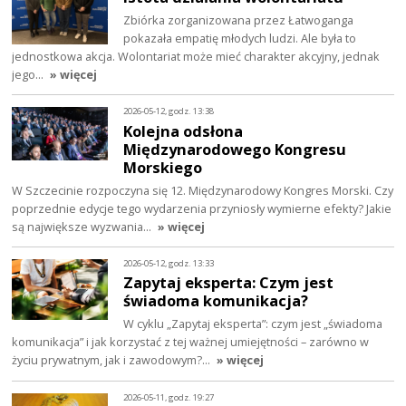
Zbiórka zorganizowana przez Łatwoganga
pokazała empatię młodych ludzi. Ale była to
jednostkowa akcja. Wolontariat może mieć charakter akcyjny, jednak
jego…
» więcej
2026-05-12, godz. 13:38
Kolejna odsłona
Międzynarodowego Kongresu
Morskiego
W Szczecinie rozpoczyna się 12. Międzynarodowy Kongres Morski. Czy
poprzednie edycje tego wydarzenia przyniosły wymierne efekty? Jakie
są największe wyzwania…
» więcej
2026-05-12, godz. 13:33
Zapytaj eksperta: Czym jest
świadoma komunikacja?
W cyklu „Zapytaj eksperta”: czym jest „świadoma
komunikacja” i jak korzystać z tej ważnej umiejętności – zarówno w
życiu prywatnym, jak i zawodowym?…
» więcej
2026-05-11, godz. 19:27