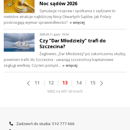
Noc sądów 2026
Symulacje rozpraw i spotkania z sędziami to
niektóre atrakcje najbliższej Nocy Otwartych Sądów. Jak Polacy
postrzegają wymiar sprawiedliwości?
» więcej
2026-05-11, godz. 19:04
Czy "Dar Młodzieży" trafi do
Szczecina?
Żaglowiec „Dar Młodzieży” po zakończeniu służby,
powinien trafić do Szczecina - uważają szczecińscy kapitanowie
żeglugi wielkiej. Czy ten pomysł…
» więcej
11
12
13
14
15
6662 na 667 stronach
Zadzwoń do studia: 510 777 666