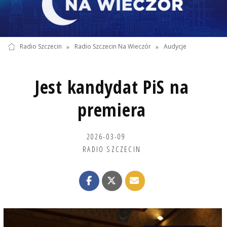
Radio Szczecin
»
Radio Szczecin Na Wieczór
»
Audycje
Jest kandydat PiS na
premiera
2026-03-09
RADIO SZCZECIN