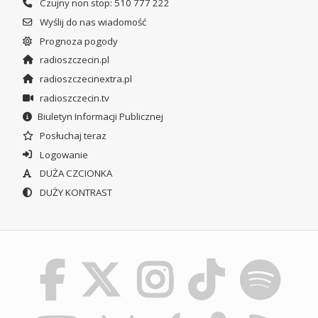
Czujny non stop: 510 777 222
Wyślij do nas wiadomość
Prognoza pogody
radioszczecin.pl
radioszczecinextra.pl
radioszczecin.tv
Biuletyn Informacji Publicznej
Posłuchaj teraz
Logowanie
DUŻA CZCIONKA
DUŻY KONTRAST