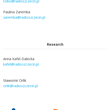
tolko@radioszczecin.pl
Paulina Zaremba
zaremba@radioszczecin.pl
Research
Anna Kafel-Dalecka
kafel@radioszczecin.pl
Sławomir Orlik
orlik@radioszczecin.pl