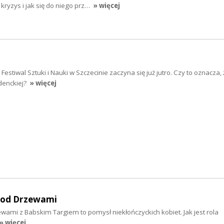
ryzys i jak się do niego prz…
» więcej
stiwal Sztuki i Nauki w Szczecinie zaczyna się już jutro. Czy to oznacza, ż
denckiej?
» więcej
 Pod Drzewami
ewami z Babskim Targiem to pomysł niekłończyckich kobiet. Jak jest rola
» więcej