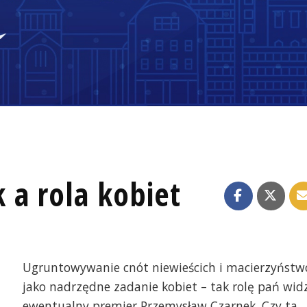
 a rola kobiet
Ugruntowywanie cnót niewieścich i macierzyństw
jako nadrzędne zadanie kobiet – tak rolę pań wid
ewentualny premier Przemysław Czarnek. Czy ta