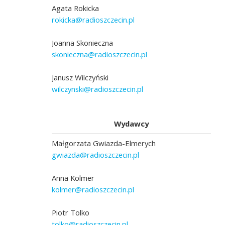
Agata Rokicka
rokicka@radioszczecin.pl
Joanna Skonieczna
skonieczna@radioszczecin.pl
Janusz Wilczyński
wilczynski@radioszczecin.pl
Wydawcy
Małgorzata Gwiazda-Elmerych
gwiazda@radioszczecin.pl
Anna Kolmer
kolmer@radioszczecin.pl
Piotr Tolko
tolko@radioszczecin.pl