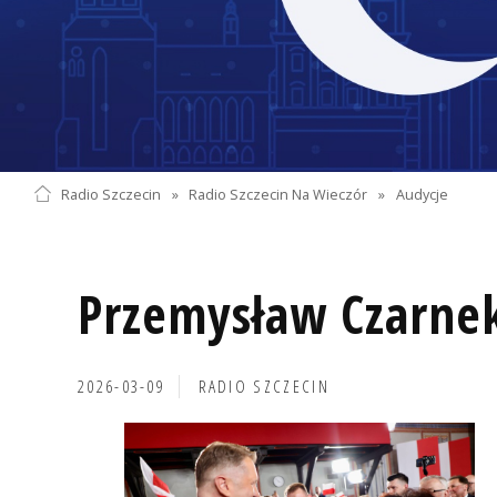
Radio Szczecin
»
Radio Szczecin Na Wieczór
»
Audycje
Przemysław Czarnek
2026-03-09
RADIO SZCZECIN