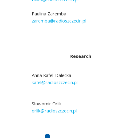
Paulina Zaremba
zaremba@radioszczecin.pl
Research
Anna Kafel-Dalecka
kafel@radioszczecin.pl
Sławomir Orlik
orlik@radioszczecin.pl