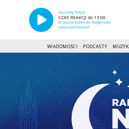
SŁUCHAJ TERAZ
CZAS REAKCJI do 13:00
Krzysztof Kukliński, Małgorzata
Gwiazda-Elmerych
WIADOMOŚCI
PODCASTY
MUZYK