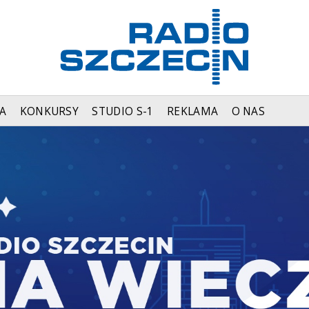
A
KONKURSY
STUDIO S-1
REKLAMA
O NAS