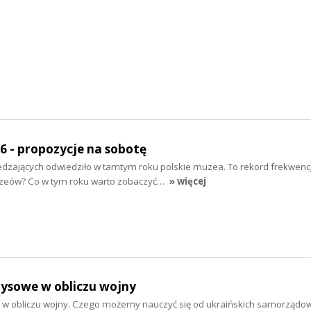
 - propozycje na sobotę
dzających odwiedziło w tamtym roku polskie muzea. To rekord frekwencj
zeów? Co w tym roku warto zobaczyć…
» więcej
zysowe w obliczu wojny
 w obliczu wojny. Czego możemy nauczyć się od ukraińskich samorządo