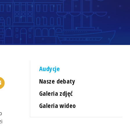
Audycje
Nasze debaty
Galeria zdjęć
Galeria wideo
o
zi