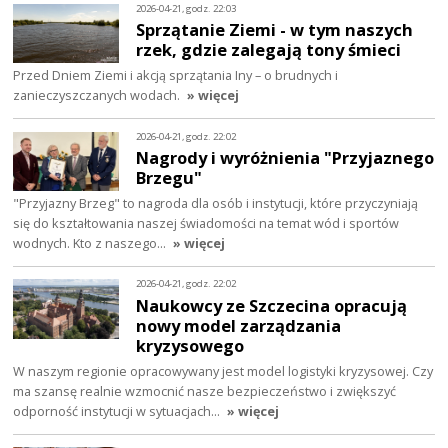
2026-04-21, godz. 22:03
Sprzątanie Ziemi - w tym naszych
rzek, gdzie zalegają tony śmieci
Przed Dniem Ziemi i akcją sprzątania Iny – o brudnych i
zanieczyszczanych wodach.
» więcej
2026-04-21, godz. 22:02
Nagrody i wyróżnienia "Przyjaznego
Brzegu"
"Przyjazny Brzeg" to nagroda dla osób i instytucji, które przyczyniają
się do kształtowania naszej świadomości na temat wód i sportów
wodnych. Kto z naszego…
» więcej
2026-04-21, godz. 22:02
Naukowcy ze Szczecina opracują
nowy model zarządzania
kryzysowego
W naszym regionie opracowywany jest model logistyki kryzysowej. Czy
ma szansę realnie wzmocnić nasze bezpieczeństwo i zwiększyć
odporność instytucji w sytuacjach…
» więcej