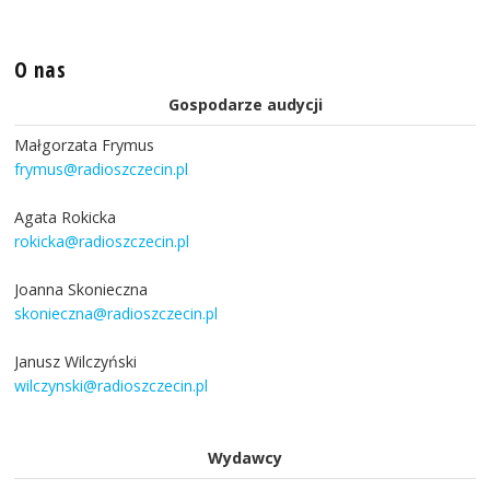
O nas
Gospodarze audycji
Małgorzata Frymus
frymus@radioszczecin.pl
Agata Rokicka
rokicka@radioszczecin.pl
Joanna Skonieczna
skonieczna@radioszczecin.pl
Janusz Wilczyński
wilczynski@radioszczecin.pl
Wydawcy