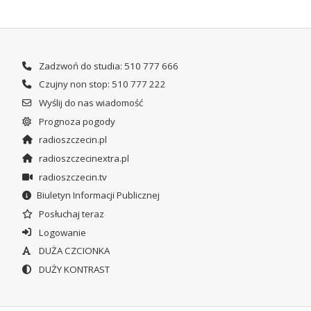
Zadzwoń do studia: 510 777 666
Czujny non stop: 510 777 222
Wyślij do nas wiadomość
Prognoza pogody
radioszczecin.pl
radioszczecinextra.pl
radioszczecin.tv
Biuletyn Informacji Publicznej
Posłuchaj teraz
Logowanie
DUŻA CZCIONKA
DUŻY KONTRAST