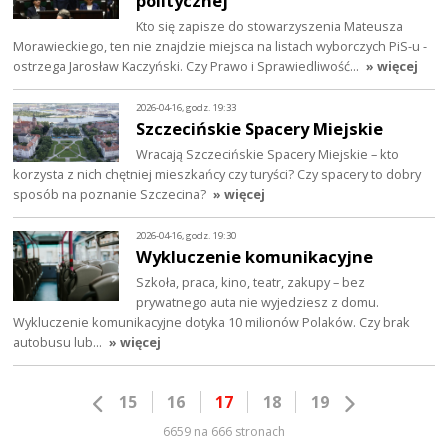
politycznej
Kto się zapisze do stowarzyszenia Mateusza
Morawieckiego, ten nie znajdzie miejsca na listach wyborczych PiS-u -
ostrzega Jarosław Kaczyński. Czy Prawo i Sprawiedliwość…
» więcej
2026-04-16, godz. 19:33
Szczecińskie Spacery Miejskie
Wracają Szczecińskie Spacery Miejskie – kto
korzysta z nich chętniej mieszkańcy czy turyści? Czy spacery to dobry
sposób na poznanie Szczecina?
» więcej
2026-04-16, godz. 19:30
Wykluczenie komunikacyjne
Szkoła, praca, kino, teatr, zakupy – bez
prywatnego auta nie wyjedziesz z domu.
Wykluczenie komunikacyjne dotyka 10 milionów Polaków. Czy brak
autobusu lub…
» więcej
15
16
17
18
19
6659 na 666 stronach