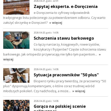
2026-04-21, godz. 22:01
Zapytaj eksperta. e-Doręczenia
e-Doręczenia to cyfrowy odpowiednik
tradycyjnego listu poleconego za potwierdzeniem odbioru. Czy warto
założyć skrzynkę e-Doręczeń?
» więcej
2026-04-20, godz. 14:08
Schorzenia stawu barkowego
Co łączy narciarzy, księgowych, rowerzystów,
koszykarzy i fryzjerów? Częste schorzenia stawu
barkowego. Jak ortopedzi przywracają nie tylko tym pacjentom…
»
więcej
2026-04-20, godz. 14:08
Sytuacja pracowników "50 plus"
Eksperci rynku pracy twierdzą, że pracownicy "50
plus" dysponują kompetencjami, o które coraz trudniej wśród
młodszych pokoleń. Czy nadchodzą, a może…
» więcej
2026-04-20, godz. 14:08
Gorąco na polskiej scenie