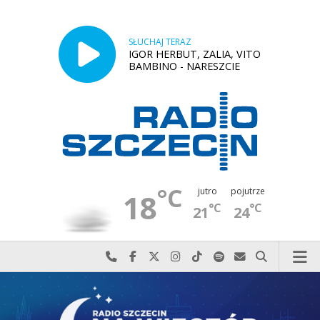
SŁUCHAJ TERAZ
IGOR HERBUT, ZALIA, VITO
BAMBINO - NARESZCIE
°C
jutro
pojutrze
18
°C
°C
21
24
Najlepiej po prostu do nas zadzwoń
Odwiedź nas na Facebook-u
Odwiedź nas na X
Odwiedź nas na Instagram-ie
Odwiedź nas na TikTok-u
Szukaj nas na Spotify
Wyślij do nas w
Szukaj