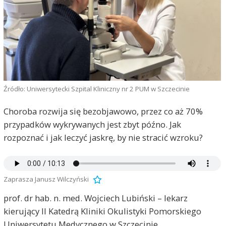
Źródło: Uniwersytecki Szpital Kliniczny nr 2 PUM w Szczecinie
Choroba rozwija się bezobjawowo, przez co aż 70%
przypadków wykrywanych jest zbyt późno. Jak
rozpoznać i jak leczyć jaskrę, by nie stracić wzroku?
Zaprasza Janusz Wilczyński
prof. dr hab. n. med. Wojciech Lubiński – lekarz
kierujący II Katedrą Kliniki Okulistyki Pomorskiego
Uniwersytetu Medycznego w Szczecinie