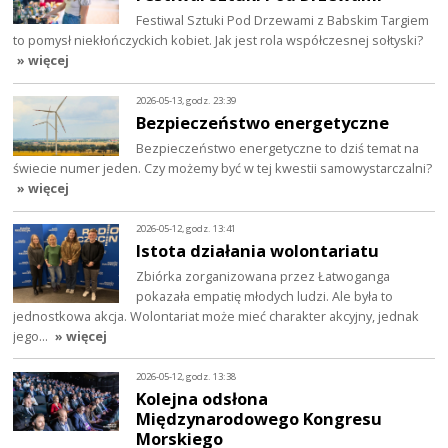
Festiwal Sztuki Pod Drzewami z Babskim Targiem
to pomysł niekłończyckich kobiet. Jak jest rola współczesnej sołtyski?
» więcej
2026-05-13, godz. 23:39
Bezpieczeństwo energetyczne
Bezpieczeństwo energetyczne to dziś temat na
świecie numer jeden. Czy możemy być w tej kwestii samowystarczalni?
» więcej
2026-05-12, godz. 13:41
Istota działania wolontariatu
Zbiórka zorganizowana przez Łatwoganga
pokazała empatię młodych ludzi. Ale była to
jednostkowa akcja. Wolontariat może mieć charakter akcyjny, jednak
jego…
» więcej
2026-05-12, godz. 13:38
Kolejna odsłona
Międzynarodowego Kongresu
Morskiego