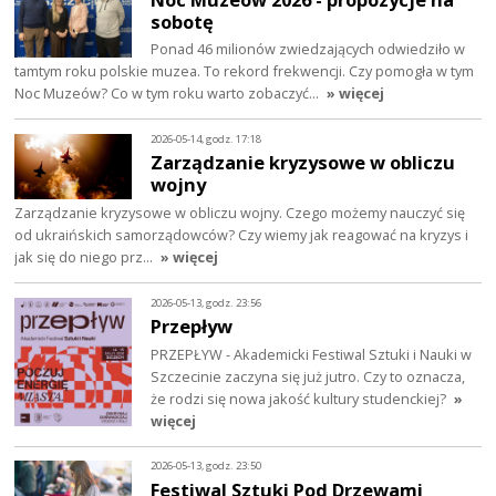
sobotę
Ponad 46 milionów zwiedzających odwiedziło w
tamtym roku polskie muzea. To rekord frekwencji. Czy pomogła w tym
Noc Muzeów? Co w tym roku warto zobaczyć…
» więcej
2026-05-14, godz. 17:18
Zarządzanie kryzysowe w obliczu
wojny
Zarządzanie kryzysowe w obliczu wojny. Czego możemy nauczyć się
od ukraińskich samorządowców? Czy wiemy jak reagować na kryzys i
jak się do niego prz…
» więcej
2026-05-13, godz. 23:56
Przepływ
PRZEPŁYW - Akademicki Festiwal Sztuki i Nauki w
Szczecinie zaczyna się już jutro. Czy to oznacza,
że rodzi się nowa jakość kultury studenckiej?
»
więcej
2026-05-13, godz. 23:50
Festiwal Sztuki Pod Drzewami