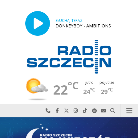
SŁUCHAJ TERAZ
DONKEYBOY - AMBITIONS
°C
jutro
pojutrze
22
°C
°C
24
29
Najlepiej po prostu do nas zadzwoń
Odwiedź nas na Facebook-u
Odwiedź nas na X
Odwiedź nas na Instagram-ie
Odwiedź nas na TikTok-u
Szukaj nas na Spotify
Wyślij do nas w
Szukaj