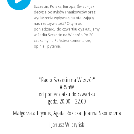
Szczecin, Polska, Europa, Świat – jak
decyzje polityków i naukowców oraz
wydarzenia wpływają na otaczającą
nas rzeczywistość? O tym od
poniedziałku do czwartku dyskutujemy
w Radiu Szczecin na Wieczór. Po 20
czekamy na Państwa komentarze,
opinie i pytania.
"Radio Szczecin na Wieczór"
#RSnW
od poniedziałku do czwartku
godz. 20.00 - 22.00
Małgorzata Frymus, Agata Rokicka, Joanna Skonieczna
i Janusz Wilczyński