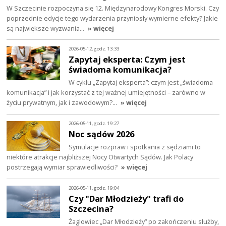
W Szczecinie rozpoczyna się 12. Międzynarodowy Kongres Morski. Czy
poprzednie edycje tego wydarzenia przyniosły wymierne efekty? Jakie
są największe wyzwania…
» więcej
2026-05-12, godz. 13:33
Zapytaj eksperta: Czym jest
świadoma komunikacja?
W cyklu „Zapytaj eksperta”: czym jest „świadoma
komunikacja” i jak korzystać z tej ważnej umiejętności – zarówno w
życiu prywatnym, jak i zawodowym?…
» więcej
2026-05-11, godz. 19:27
Noc sądów 2026
Symulacje rozpraw i spotkania z sędziami to
niektóre atrakcje najbliższej Nocy Otwartych Sądów. Jak Polacy
postrzegają wymiar sprawiedliwości?
» więcej
2026-05-11, godz. 19:04
Czy "Dar Młodzieży" trafi do
Szczecina?
Żaglowiec „Dar Młodzieży” po zakończeniu służby,