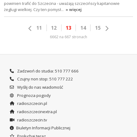
powinien trafić do Szczecina - uważają szczecińscy kapitanowie
żeglugi wielkiej. Czy ten pomysł…
» więcej
11
12
13
14
15
6662 na 667 stronach
Zadzwoń do studia: 510 777 666
Czujny non stop: 510 777 222
Wyślij do nas wiadomość
Prognoza pogody
radioszczecin.pl
radioszczecinextra.pl
radioszczecin.tv
Biuletyn Informacji Publicznej
Posłuchaj teraz