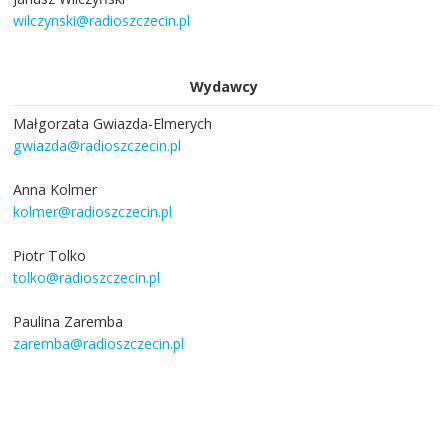
wilczynski@radioszczecin.pl
Wydawcy
Małgorzata Gwiazda-Elmerych
gwiazda@radioszczecin.pl
Anna Kolmer
kolmer@radioszczecin.pl
Piotr Tolko
tolko@radioszczecin.pl
Paulina Zaremba
zaremba@radioszczecin.pl