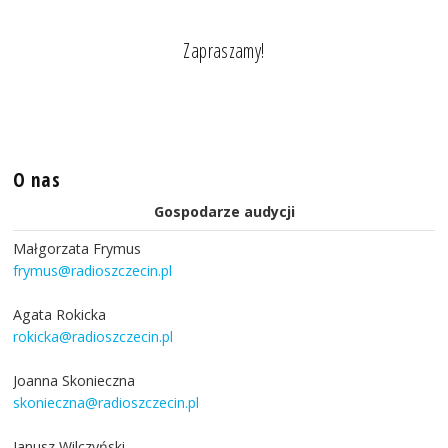
Zapraszamy!
O nas
Gospodarze audycji
Małgorzata Frymus
frymus@radioszczecin.pl
Agata Rokicka
rokicka@radioszczecin.pl
Joanna Skonieczna
skonieczna@radioszczecin.pl
Janusz Wilczyński