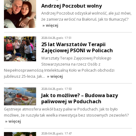
Andrzej Poczobut wolny
Andrzej Poczobut odzyskał wolność, ale już mówi,
że zamierza wrócić na Białoruś. Jak to tłumaczyć?
» więcej
2026-04-28, godz. 17:51
25 lat Warsztatów Terapii
Zajęciowej PSONI w Policach
Warsztaty Terapii Zajęciowej Polskiego
Stowarzyszenia na rzecz Osób z
Niepełnosprawnością Intelektualną Koło w Policach obchodzi
jubileusz 25-lecia. Jak…
» więcej
2026-04-28, godz. 17:50
Jak to możliwe? – Budowa bazy
paliwowej w Poduchach
Gęstnieje atmosfera wokół bazy paliw w Poduchach. Jak to było
możliwe, że ruszyła tak wielka inwestycja bez stosownych zezwoleń?
» więcej
2026-04-28, godz. 17:47