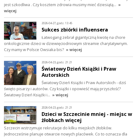
jest szkodliwa . Czy kosztem zdrowia musimy mieć dziesiątą…
»
więcej
2026-04-27, godz. 13:45
Sukces zbiórki influensera
Łatwogang zebrał gigantyczną kwotę na chore
onkologicznie dzieci w dziewięciodniowym streamie charytatywnym.
Czy mamy w Polsce Owsiaka bis?
» więcej
2026-04-23, godz. 21:21
Światowy Dzień Książki i Praw
Autorskich
Światowy Dzień Książki i Praw Autorskich - dziś
święto pisarzy i autorów. Czy książki i opowieść mają przyszłość?
Światowy Dzień Książki i…
» więcej
2026-04-23, godz. 21:21
Dzieci w Szczecinie mniej - miejsc w
żłobkach więcej
Szczecin wstrzymuje rekrutacje do kilku miejskich żłobków.
Jednocześnie planuje otwarcie nowych placówek. Co to oznacza dla