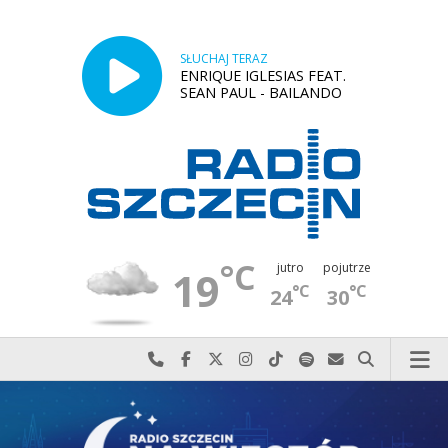
SŁUCHAJ TERAZ
ENRIQUE IGLESIAS FEAT.
SEAN PAUL - BAILANDO
°C
jutro
pojutrze
19
°C
°C
24
30
Najlepiej po prostu do nas zadzwoń
Odwiedź nas na Facebook-u
Odwiedź nas na X
Odwiedź nas na Instagram-ie
Odwiedź nas na TikTok-u
Szukaj nas na Spotify
Wyślij do nas w
Szukaj