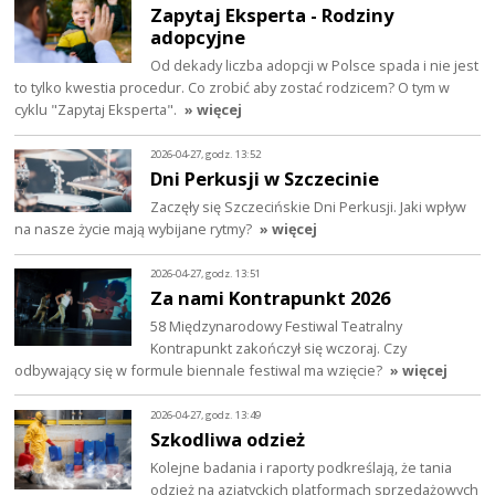
Zapytaj Eksperta - Rodziny
adopcyjne
Od dekady liczba adopcji w Polsce spada i nie jest
to tylko kwestia procedur. Co zrobić aby zostać rodzicem? O tym w
cyklu "Zapytaj Eksperta".
» więcej
2026-04-27, godz. 13:52
Dni Perkusji w Szczecinie
Zaczęły się Szczecińskie Dni Perkusji. Jaki wpływ
na nasze życie mają wybijane rytmy?
» więcej
2026-04-27, godz. 13:51
Za nami Kontrapunkt 2026
58 Międzynarodowy Festiwal Teatralny
Kontrapunkt zakończył się wczoraj. Czy
odbywający się w formule biennale festiwal ma wzięcie?
» więcej
2026-04-27, godz. 13:49
Szkodliwa odzież
Kolejne badania i raporty podkreślają, że tania
odzież na azjatyckich platformach sprzedażowych