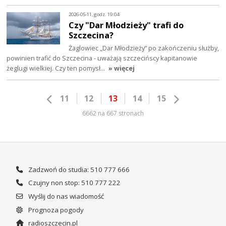
2026-05-11, godz. 19:04
Czy "Dar Młodzieży" trafi do
Szczecina?
Żaglowiec „Dar Młodzieży” po zakończeniu służby,
powinien trafić do Szczecina - uważają szczecińscy kapitanowie
żeglugi wielkiej. Czy ten pomysł…
» więcej
11
12
13
14
15
6662 na 667 stronach
Zadzwoń do studia: 510 777 666
Czujny non stop: 510 777 222
Wyślij do nas wiadomość
Prognoza pogody
radioszczecin.pl