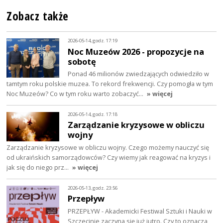
Zobacz także
2026-05-14, godz. 17:19
Noc Muzeów 2026 - propozycje na
sobotę
Ponad 46 milionów zwiedzających odwiedziło w
tamtym roku polskie muzea. To rekord frekwencji. Czy pomogła w tym
Noc Muzeów? Co w tym roku warto zobaczyć…
» więcej
2026-05-14, godz. 17:18
Zarządzanie kryzysowe w obliczu
wojny
Zarządzanie kryzysowe w obliczu wojny. Czego możemy nauczyć się
od ukraińskich samorządowców? Czy wiemy jak reagować na kryzys i
jak się do niego prz…
» więcej
2026-05-13, godz. 23:56
Przepływ
PRZEPŁYW - Akademicki Festiwal Sztuki i Nauki w
Szczecinie zaczyna się już jutro. Czy to oznacza,