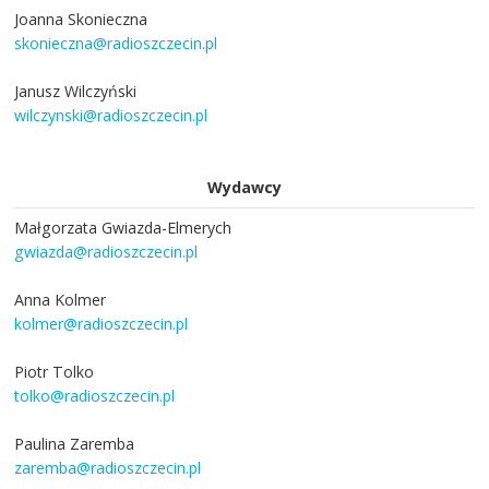
Joanna Skonieczna
skonieczna@radioszczecin.pl
Janusz Wilczyński
wilczynski@radioszczecin.pl
Wydawcy
Małgorzata Gwiazda-Elmerych
gwiazda@radioszczecin.pl
Anna Kolmer
kolmer@radioszczecin.pl
Piotr Tolko
tolko@radioszczecin.pl
Paulina Zaremba
zaremba@radioszczecin.pl