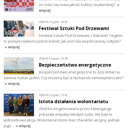
że rodzi się nowa jakość kultury studenckiej?
»
więcej
2026-05-13, godz. 23:50
Festiwal Sztuki Pod Drzewami
Festiwal Sztuki Pod Drzewami z Babskim Targiem
to pomysł niekłończyckich kobiet. Jak jest rola współczesnej sołtyski?
» więcej
2026-05-13, godz. 23:39
Bezpieczeństwo energetyczne
Bezpieczeństwo energetyczne to dziś temat na
świecie numer jeden. Czy możemy być w tej kwestii samowystarczalni?
» więcej
2026-05-12, godz. 13:41
Istota działania wolontariatu
Zbiórka zorganizowana przez Łatwoganga
pokazała empatię młodych ludzi. Ale była to
jednostkowa akcja. Wolontariat może mieć charakter akcyjny, jednak
jego…
» więcej