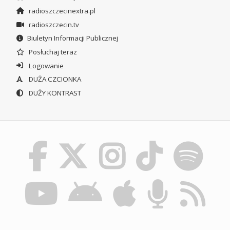
radioszczecinextra.pl
radioszczecin.tv
Biuletyn Informacji Publicznej
Posłuchaj teraz
Logowanie
DUŻA CZCIONKA
DUŻY KONTRAST