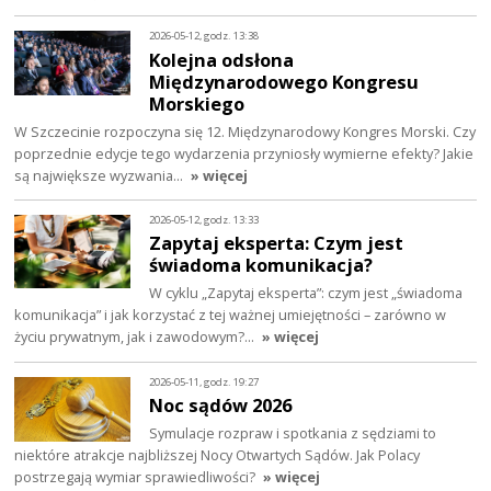
2026-05-12, godz. 13:38
Kolejna odsłona
Międzynarodowego Kongresu
Morskiego
W Szczecinie rozpoczyna się 12. Międzynarodowy Kongres Morski. Czy
poprzednie edycje tego wydarzenia przyniosły wymierne efekty? Jakie
są największe wyzwania…
» więcej
2026-05-12, godz. 13:33
Zapytaj eksperta: Czym jest
świadoma komunikacja?
W cyklu „Zapytaj eksperta”: czym jest „świadoma
komunikacja” i jak korzystać z tej ważnej umiejętności – zarówno w
życiu prywatnym, jak i zawodowym?…
» więcej
2026-05-11, godz. 19:27
Noc sądów 2026
Symulacje rozpraw i spotkania z sędziami to
niektóre atrakcje najbliższej Nocy Otwartych Sądów. Jak Polacy
postrzegają wymiar sprawiedliwości?
» więcej