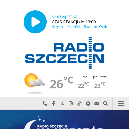
SŁUCHAJ TERAZ
CZAS REAKCJI do 13:00
Krzysztof Kukliński, Sławomir Orlik
°C
jutro
pojutrze
26
°C
°C
22
23
Najlepiej po prostu do nas zadzwoń
Odwiedź nas na Facebook-u
Odwiedź nas na X
Odwiedź nas na Instagram-ie
Odwiedź nas na TikTok-u
Szukaj nas na Spotify
Wyślij do nas w
Szukaj