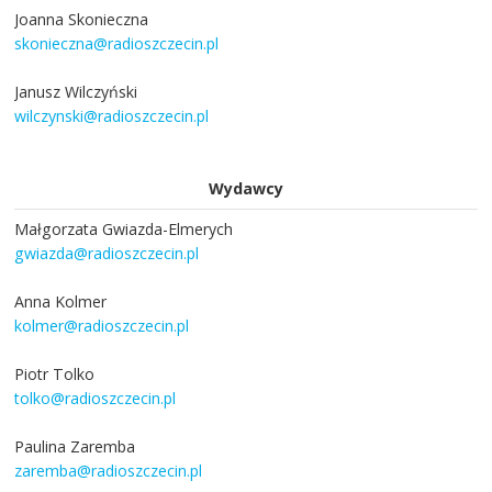
Joanna Skonieczna
skonieczna@radioszczecin.pl
Janusz Wilczyński
wilczynski@radioszczecin.pl
Wydawcy
Małgorzata Gwiazda-Elmerych
gwiazda@radioszczecin.pl
Anna Kolmer
kolmer@radioszczecin.pl
Piotr Tolko
tolko@radioszczecin.pl
Paulina Zaremba
zaremba@radioszczecin.pl