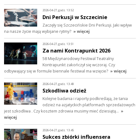
2026-04-27, godz. 13:52
Dni Perkusji w Szczecinie
Zaczęły się Szczecińskie Dni Perkusji. Jaki wpływ
na nasze życie mają wybijane rytmy?
» więcej
2026-04-27, godz. 13:51
Za nami Kontrapunkt 2026
58 Międzynarodowy Festiwal Teatralny
Kontrapunkt zakończył się wczoraj. Czy
odbywający się w formule biennale festiwal ma wzięcie?
» więcej
2026-04-27, godz. 13:49
Szkodliwa odzież
Kolejne badania i raporty podkreślają, że tania
odzież na azjatyckich platformach sprzedażowych
jest szkodliwa . Czy kosztem zdrowia musimy mieć dziesiątą…
»
więcej
2026-04-27, godz. 13:45
Sukces zbiórki influensera