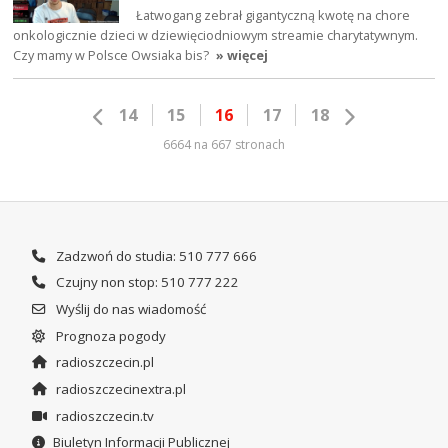
Łatwogang zebrał gigantyczną kwotę na chore
onkologicznie dzieci w dziewięciodniowym streamie charytatywnym.
Czy mamy w Polsce Owsiaka bis?
» więcej
14
15
16
17
18
6664 na 667 stronach
Zadzwoń do studia: 510 777 666
Czujny non stop: 510 777 222
Wyślij do nas wiadomość
Prognoza pogody
radioszczecin.pl
radioszczecinextra.pl
radioszczecin.tv
Biuletyn Informacji Publicznej