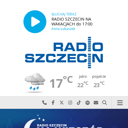
SŁUCHAJ TERAZ
RADIO SZCZECIN NA
WAKACJACH do 17:00
Anna Łukaszek
°C
jutro
pojutrze
17
°C
°C
22
23
Najlepiej po prostu do nas zadzwoń
Odwiedź nas na Facebook-u
Odwiedź nas na X
Odwiedź nas na Instagram-ie
Odwiedź nas na TikTok-u
Szukaj nas na Spotify
Wyślij do nas w
Szukaj