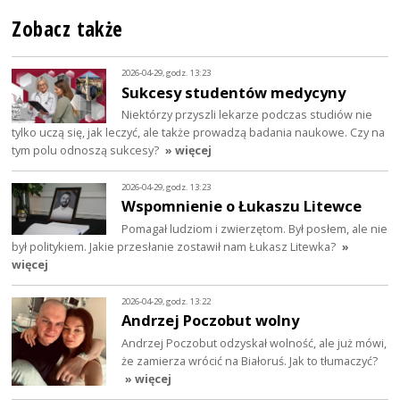
Zobacz także
2026-04-29, godz. 13:23
Sukcesy studentów medycyny
Niektórzy przyszli lekarze podczas studiów nie
tylko uczą się, jak leczyć, ale także prowadzą badania naukowe. Czy na
tym polu odnoszą sukcesy?
» więcej
2026-04-29, godz. 13:23
Wspomnienie o Łukaszu Litewce
Pomagał ludziom i zwierzętom. Był posłem, ale nie
był politykiem. Jakie przesłanie zostawił nam Łukasz Litewka?
»
więcej
2026-04-29, godz. 13:22
Andrzej Poczobut wolny
Andrzej Poczobut odzyskał wolność, ale już mówi,
że zamierza wrócić na Białoruś. Jak to tłumaczyć?
» więcej