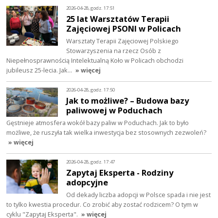
2026-04-28, godz. 17:51
25 lat Warsztatów Terapii
Zajęciowej PSONI w Policach
Warsztaty Terapii Zajęciowej Polskiego
Stowarzyszenia na rzecz Osób z
Niepełnosprawnością Intelektualną Koło w Policach obchodzi
jubileusz 25-lecia. Jak…
» więcej
2026-04-28, godz. 17:50
Jak to możliwe? – Budowa bazy
paliwowej w Poduchach
Gęstnieje atmosfera wokół bazy paliw w Poduchach. Jak to było
możliwe, że ruszyła tak wielka inwestycja bez stosownych zezwoleń?
» więcej
2026-04-28, godz. 17:47
Zapytaj Eksperta - Rodziny
adopcyjne
Od dekady liczba adopcji w Polsce spada i nie jest
to tylko kwestia procedur. Co zrobić aby zostać rodzicem? O tym w
cyklu "Zapytaj Eksperta".
» więcej