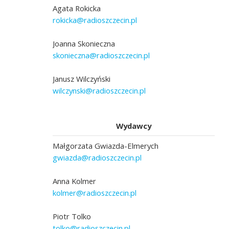
Agata Rokicka
rokicka@radioszczecin.pl
Joanna Skonieczna
skonieczna@radioszczecin.pl
Janusz Wilczyński
wilczynski@radioszczecin.pl
Wydawcy
Małgorzata Gwiazda-Elmerych
gwiazda@radioszczecin.pl
Anna Kolmer
kolmer@radioszczecin.pl
Piotr Tolko
tolko@radioszczecin.pl