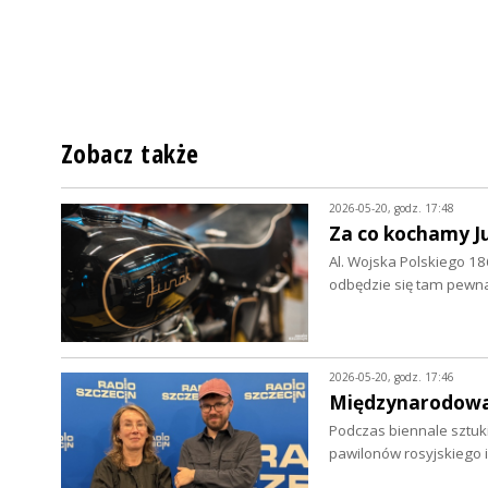
Zobacz także
2026-05-20, godz. 17:48
Za co kochamy J
Al. Wojska Polskiego 186
odbędzie się tam pewn
2026-05-20, godz. 17:46
Międzynarodowa 
Podczas biennale sztuki
pawilonów rosyjskiego i