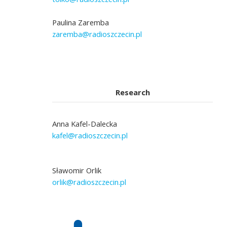
Paulina Zaremba
zaremba@radioszczecin.pl
Research
Anna Kafel-Dalecka
kafel@radioszczecin.pl
Sławomir Orlik
orlik@radioszczecin.pl