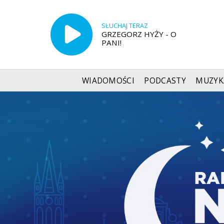
SŁUCHAJ TERAZ
GRZEGORZ HYŻY - O
PANI!
WIADOMOŚCI
PODCASTY
MUZYK