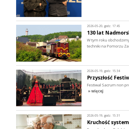
2026-05-20, godz. 17:45
130 lat Nadmors
W tym roku obchodzimy 
techniki na Pomorzu Z
2026-05-19, godz. 15:34
Przyszłość Fest
Festiwal Sacrum non pr
» więcej
2026-05-19, godz. 15:31
Kruchość syste