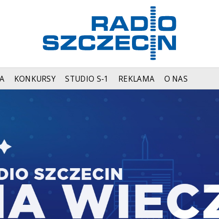
A
KONKURSY
STUDIO S-1
REKLAMA
O NAS