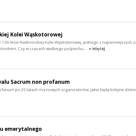
kiej Kolei Wąskotorowej
130-lecie Nadmorskiej Kolei Wąskotorowej, jednego z najcenniejszych 
achodnim. Czy w czasach wielkiego pośpiechu…
» więcej
iwalu Sacrum non profanum
ofanum po 20 latach ma nowych organizatorów. Jakie będą kolejne dziesię
mu emerytalnego