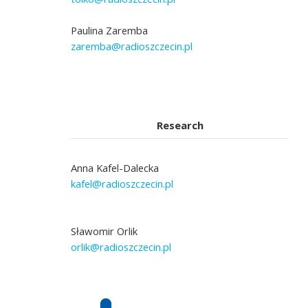
Paulina Zaremba
zaremba@radioszczecin.pl
Research
Anna Kafel-Dalecka
kafel@radioszczecin.pl
Sławomir Orlik
orlik@radioszczecin.pl