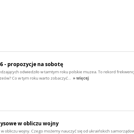
 - propozycje na sobotę
dzających odwiedziło w tamtym roku polskie muzea. To rekord frekwencj
zeów? Co w tym roku warto zobaczyć…
» więcej
zysowe w obliczu wojny
 w obliczu wojny. Czego możemy nauczyć się od ukraińskich samorządo