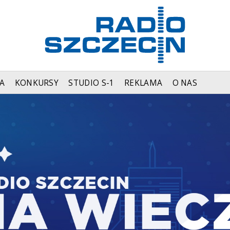
A
KONKURSY
STUDIO S-1
REKLAMA
O NAS