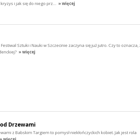
ryzys i jak się do niego prz…
» więcej
stiwal Sztuki i Nauki w Szczecinie zaczyna się już jutro. Czy to oznacza, ż
denckiej?
» więcej
 Pod Drzewami
ewami z Babskim Targiem to pomysł niekłończyckich kobiet. Jak jest rola
» więcej