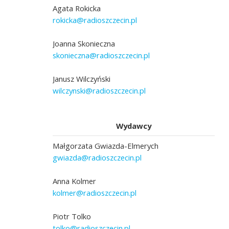
Agata Rokicka
rokicka@radioszczecin.pl
Joanna Skonieczna
skonieczna@radioszczecin.pl
Janusz Wilczyński
wilczynski@radioszczecin.pl
Wydawcy
Małgorzata Gwiazda-Elmerych
gwiazda@radioszczecin.pl
Anna Kolmer
kolmer@radioszczecin.pl
Piotr Tolko
tolko@radioszczecin.pl