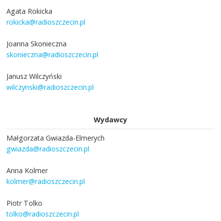
Agata Rokicka
rokicka@radioszczecin.pl
Joanna Skonieczna
skonieczna@radioszczecin.pl
Janusz Wilczyński
wilczynski@radioszczecin.pl
Wydawcy
Małgorzata Gwiazda-Elmerych
gwiazda@radioszczecin.pl
Anna Kolmer
kolmer@radioszczecin.pl
Piotr Tolko
tolko@radioszczecin.pl