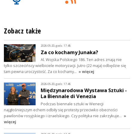
Zobacz także
2026-05-20, godz. 17:48
Za co kochamy Junaka?
Al. Wojska Polskiego 186. Ten adres znają nie
tylko szczecińscy wielbiciele motoryzacji. Jutro (22 maja) odbędzie się
tam pewna uroczystość. Za co kochamy…
» więcej
2026-05-20, godz. 17:46
Międzynarodowa Wystawa Sztuki -
La Biennale di Venezia
Podczas biennale sztuki w Wenecji
najgłośniejszym echem odbiły się protesty przeciwko obecności
pawilonów rosyjskiego i izraelskiego. Czy polityka nie zakrzykuje…
»
więcej