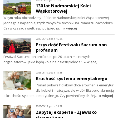
2026-05-20, godz. 17:45
130 lat Nadmorskiej Kolei
Wąskotorowej
W tym roku obchodzimy 130-lecie Nadmorskiej Kolei Wąskotorowej,
jednego z najcenniejszych zabytków techniki na Pomorzu Zachodnim.
Czy w czasach wielkiego pośpiechu…
» więcej
2026-05-19, godz. 15:34
Przyszłość Festiwalu Sacrum non
profanum
Festiwal Sacrum non profanum po 20 latach ma nowych
organizatorów. Jakie będą kolejne dziesięciolecia?
» więcej
2026-05-19, godz. 15:31
Kruchość systemu emerytalnego
Ponad połowa Polaków chce zrównania emerytur
dla kobiet i mężczyzn, ale w dół. Eksperci alarmują
o kruchości systemu emerytalnego. Czy powinniśmy dłużej…
» więcej
2026-05-19, godz. 15:29
Zapytaj eksperta - Zjawisko
sharentingu