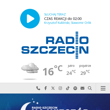
SŁUCHAJ TERAZ
CZAS REAKCJI do 02:00
Krzysztof Kukliński, Sławomir Orlik
°C
jutro
pojutrze
16
°C
°C
24
29
Najlepiej po prostu do nas zadzwoń
Odwiedź nas na Facebook-u
Odwiedź nas na X
Odwiedź nas na Instagram-ie
Odwiedź nas na TikTok-u
Szukaj nas na Spotify
Wyślij do nas w
Szukaj