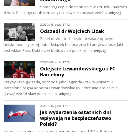
Shareting czyli udostępnianie wizerunku naszych
dzieci. Dlaczego upubliczniamy tak łatwo ich prywatność?
» więcej
2026-05-18, godz. 17:12
Odszedł dr Wojciech Lizak
Zmarł dr Wojciech Lizak – działacz opozycji
antykomunistycznej, autor książek historycznych i antykwariusz. Jaki
jest wkład Pana Doktora w budowanie polskiej…
» więcej
2026-05-18, godz. 17:08
Odejście Lewandowskiego z FC
Barcelony
Przybył jako gwiazda, odchodzi jako legenda – takim wpisem FC
Barcelona żegna Roberta Lewandowskiego. Które miejsce zajmie
„Lewy” wśród sław polskiej…
» więcej
2026-05-18, godz. 17:07
Jak wydarzenia ostatnich dni
wpływają na bezpieczeństwo
Polski?
Informacje o mniejszym kontyngencie żołnierzy USA w Polsce,