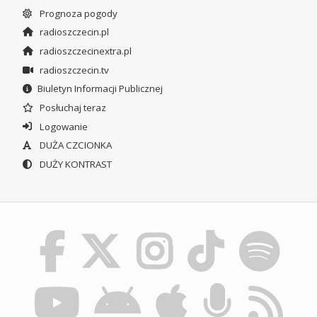
Prognoza pogody
radioszczecin.pl
radioszczecinextra.pl
radioszczecin.tv
Biuletyn Informacji Publicznej
Posłuchaj teraz
Logowanie
DUŻA CZCIONKA
DUŻY KONTRAST