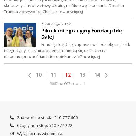
skuteczny atak odwetowy Ukrainy na Moskwę i spotkanie Donalda
Trumpa z przywódcą Chin. Jak te…
» więcej
2026-05-14, godz. 17:21
Piknik integracyjny Fundacji Idę
Dalej
Fundacja Idę Dalej zaprasza w niedzielę na piknik
integracyjny. Z jakimi problemami mierzą się dziś dzieci z
niepełnosprawnościami i ich opiekunowie?
» więcej
10
11
12
13
14
6662 na 667 stronach
Zadzwoń do studia: 510 777 666
Czujny non stop: 510 777 222
Wyślij do nas wiadomość