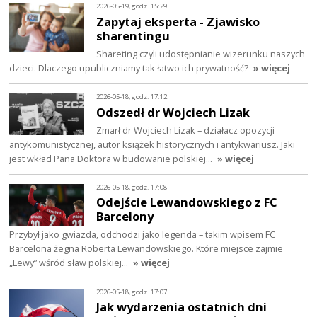
2026-05-19, godz. 15:29
Zapytaj eksperta - Zjawisko
sharentingu
Shareting czyli udostępnianie wizerunku naszych
dzieci. Dlaczego upubliczniamy tak łatwo ich prywatność?
» więcej
2026-05-18, godz. 17:12
Odszedł dr Wojciech Lizak
Zmarł dr Wojciech Lizak – działacz opozycji
antykomunistycznej, autor książek historycznych i antykwariusz. Jaki
jest wkład Pana Doktora w budowanie polskiej…
» więcej
2026-05-18, godz. 17:08
Odejście Lewandowskiego z FC
Barcelony
Przybył jako gwiazda, odchodzi jako legenda – takim wpisem FC
Barcelona żegna Roberta Lewandowskiego. Które miejsce zajmie
„Lewy” wśród sław polskiej…
» więcej
2026-05-18, godz. 17:07
Jak wydarzenia ostatnich dni