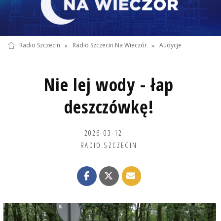
Radio Szczecin
»
Radio Szczecin Na Wieczór
»
Audycje
Nie lej wody - łap
deszczówkę!
2026-03-12
RADIO SZCZECIN