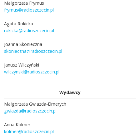
Małgorzata Frymus
frymus@radioszczecin.pl
Agata Rokicka
rokicka@radioszczecin.pl
Joanna Skonieczna
skonieczna@radioszczecin.pl
Janusz Wilczyński
wilczynski@radioszczecin.pl
Wydawcy
Małgorzata Gwiazda-Elmerych
gwiazda@radioszczecin.pl
Anna Kolmer
kolmer@radioszczecin.pl