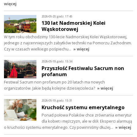
więcej
2026-05-20, godz. 17:45
130 lat Nadmorskiej Kolei
Wąskotorowej
W tym roku obchodzimy 130-lecie Nadmorskiej Kolei Wąskotorowej,
jednego z najcenniejszych zabytków techniki na Pomorzu Zachodnim.
Czy w czasach wielkiego pośpiechu…
» więcej
2026-05-19, godz. 15:34
Przyszłość Festiwalu Sacrum non
profanum
Festiwal Sacrum non profanum po 20 latach ma nowych
organizatorów. Jakie będą kolejne dziesięciolecia?
» więcej
2026-05-19, godz. 15:31
Kruchość systemu emerytalnego
Ponad połowa Polaków chce zrównania emerytur
dla kobiet i mężczyzn, ale w dół. Eksperci alarmują
o kruchości systemu emerytalnego. Czy powinniśmy dłużej…
» więcej