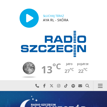
SŁUCHAJ TERAZ
AYA RL - SKÓRA
°C
jutro
pojutrze
13
°C
°C
27
22
Najlepiej po prostu do nas zadzwoń
Odwiedź nas na Facebook-u
Odwiedź nas na X
Odwiedź nas na Instagram-ie
Odwiedź nas na TikTok-u
Szukaj nas na Spotify
Wyślij do nas w
Szukaj