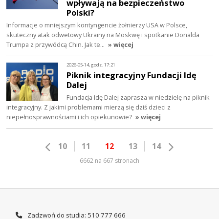
wpływają na bezpieczeństwo
Polski?
Informacje o mniejszym kontyngencie żołnierzy USA w Polsce,
skuteczny atak odwetowy Ukrainy na Moskwę i spotkanie Donalda
Trumpa z przywódcą Chin. Jak te…
» więcej
2026-05-14, godz. 17:21
Piknik integracyjny Fundacji Idę
Dalej
Fundacja Idę Dalej zaprasza w niedzielę na piknik
integracyjny. Z jakimi problemami mierzą się dziś dzieci z
niepełnosprawnościami i ich opiekunowie?
» więcej
10
11
12
13
14
6662 na 667 stronach
Zadzwoń do studia: 510 777 666