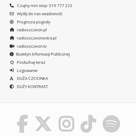
Czujny non stop: 510 777 222
Wyślij do nas wiadomość
Prognoza pogody
radioszczecin.pl
radioszczecinextra.pl
radioszczecin.tv
Biuletyn Informacji Publicznej
Posłuchaj teraz
Logowanie
DUŻA CZCIONKA
DUŻY KONTRAST