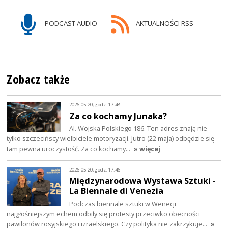
PODCAST AUDIO
AKTUALNOŚCI RSS
Zobacz także
2026-05-20, godz. 17:48
Za co kochamy Junaka?
Al. Wojska Polskiego 186. Ten adres znają nie
tylko szczecińscy wielbiciele motoryzacji. Jutro (22 maja) odbędzie się
tam pewna uroczystość. Za co kochamy…
» więcej
2026-05-20, godz. 17:46
Międzynarodowa Wystawa Sztuki -
La Biennale di Venezia
Podczas biennale sztuki w Wenecji
najgłośniejszym echem odbiły się protesty przeciwko obecności
pawilonów rosyjskiego i izraelskiego. Czy polityka nie zakrzykuje…
»