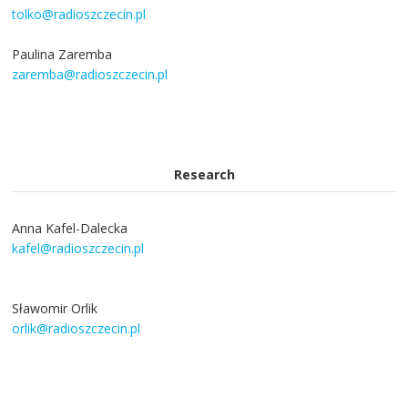
tolko@radioszczecin.pl
Paulina Zaremba
zaremba@radioszczecin.pl
Research
Anna Kafel-Dalecka
kafel@radioszczecin.pl
Sławomir Orlik
orlik@radioszczecin.pl