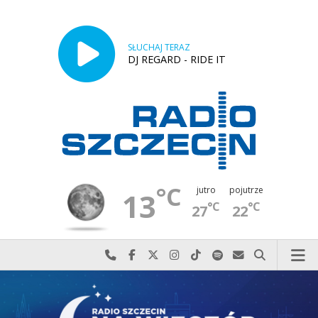
SŁUCHAJ TERAZ
DJ REGARD - RIDE IT
°C
jutro
pojutrze
13
°C
°C
27
22
Najlepiej po prostu do nas zadzwoń
Odwiedź nas na Facebook-u
Odwiedź nas na X
Odwiedź nas na Instagram-ie
Odwiedź nas na TikTok-u
Szukaj nas na Spotify
Wyślij do nas w
Szukaj