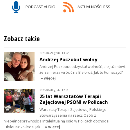
PODCAST AUDIO
AKTUALNOŚCI RSS
Zobacz także
2026-04-29, godz. 13:22
Andrzej Poczobut wolny
Andrzej Poczobut odzyskał wolność, ale już mówi,
że zamierza wrócić na Białoruś. Jak to tłumaczyć?
» więcej
2026-04-28, godz. 17:51
25 lat Warsztatów Terapii
Zajęciowej PSONI w Policach
Warsztaty Terapii Zajęciowej Polskiego
Stowarzyszenia na rzecz Osób z
Niepełnosprawnością Intelektualną Koło w Policach obchodzi
jubileusz 25-lecia. Jak…
» więcej