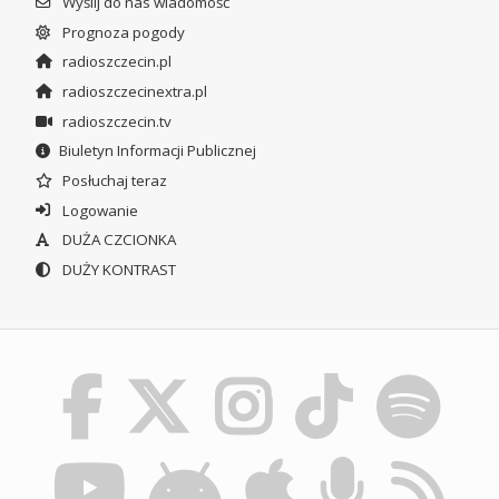
Wyślij do nas wiadomość
Prognoza pogody
radioszczecin.pl
radioszczecinextra.pl
radioszczecin.tv
Biuletyn Informacji Publicznej
Posłuchaj teraz
Logowanie
DUŻA CZCIONKA
DUŻY KONTRAST