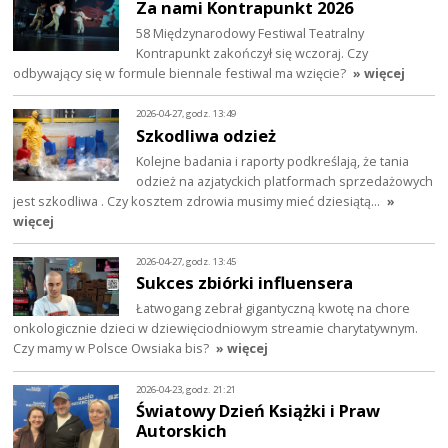
Za nami Kontrapunkt 2026
58 Międzynarodowy Festiwal Teatralny
Kontrapunkt zakończył się wczoraj. Czy
odbywający się w formule biennale festiwal ma wzięcie?
» więcej
2026-04-27, godz. 13:49
Szkodliwa odzież
Kolejne badania i raporty podkreślają, że tania
odzież na azjatyckich platformach sprzedażowych
jest szkodliwa . Czy kosztem zdrowia musimy mieć dziesiątą…
»
więcej
2026-04-27, godz. 13:45
Sukces zbiórki influensera
Łatwogang zebrał gigantyczną kwotę na chore
onkologicznie dzieci w dziewięciodniowym streamie charytatywnym.
Czy mamy w Polsce Owsiaka bis?
» więcej
2026-04-23, godz. 21:21
Światowy Dzień Książki i Praw
Autorskich