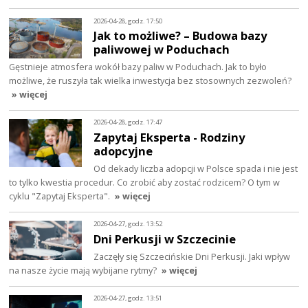
2026-04-28, godz. 17:50
Jak to możliwe? – Budowa bazy
paliwowej w Poduchach
Gęstnieje atmosfera wokół bazy paliw w Poduchach. Jak to było
możliwe, że ruszyła tak wielka inwestycja bez stosownych zezwoleń?
» więcej
2026-04-28, godz. 17:47
Zapytaj Eksperta - Rodziny
adopcyjne
Od dekady liczba adopcji w Polsce spada i nie jest
to tylko kwestia procedur. Co zrobić aby zostać rodzicem? O tym w
cyklu "Zapytaj Eksperta".
» więcej
2026-04-27, godz. 13:52
Dni Perkusji w Szczecinie
Zaczęły się Szczecińskie Dni Perkusji. Jaki wpływ
na nasze życie mają wybijane rytmy?
» więcej
2026-04-27, godz. 13:51