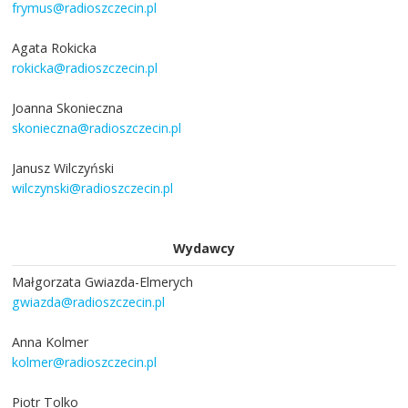
frymus@radioszczecin.pl
Agata Rokicka
rokicka@radioszczecin.pl
Joanna Skonieczna
skonieczna@radioszczecin.pl
Janusz Wilczyński
wilczynski@radioszczecin.pl
Wydawcy
Małgorzata Gwiazda-Elmerych
gwiazda@radioszczecin.pl
Anna Kolmer
kolmer@radioszczecin.pl
Piotr Tolko