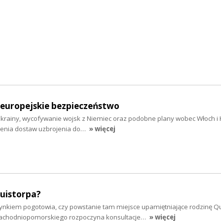
 europejskie bezpieczeństwo
Ukrainy, wycofywanie wojsk z Niemiec oraz podobne plany wobec Włoch i H
ienia dostaw uzbrojenia do…
» więcej
Quistorpa?
nkiem pogotowia, czy powstanie tam miejsce upamiętniające rodzinę Q
achodniopomorskiego rozpoczyna konsultacje…
» więcej