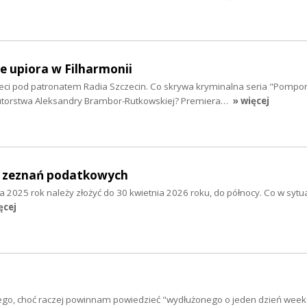
e upiora w Filharmonii
zieci pod patronatem Radia Szczecin. Co skrywa kryminalna seria "Pompon
autorstwa Aleksandry Brambor-Rutkowskiej? Premiera…
» więcej
a zeznań podatkowych
za 2025 rok należy złożyć do 30 kwietnia 2026 roku, do północy. Co w sytua
ęcej
iego, choć raczej powinnam powiedzieć "wydłużonego o jeden dzień week