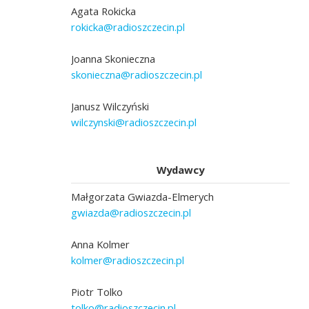
Agata Rokicka
rokicka@radioszczecin.pl
Joanna Skonieczna
skonieczna@radioszczecin.pl
Janusz Wilczyński
wilczynski@radioszczecin.pl
Wydawcy
Małgorzata Gwiazda-Elmerych
gwiazda@radioszczecin.pl
Anna Kolmer
kolmer@radioszczecin.pl
Piotr Tolko
tolko@radioszczecin.pl