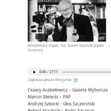
Włodzimierz Piątek. Fot. Robert Stachnik [Radio
Szczecin]
Zaprasza Janusz Wilczyński
Cezary Aszkiełowicz – Gazeta Wyborcza
Marcin Bielecki – PAP
Andrzej Szkocki - Głos Szczeciński
Robert Stachnik – Radio Szczecin