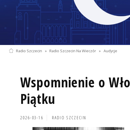
Radio Szczecin
»
Radio Szczecin Na Wieczór
»
Audycje
Wspomnienie o Wło
Piątku
2026-03-16
RADIO SZCZECIN