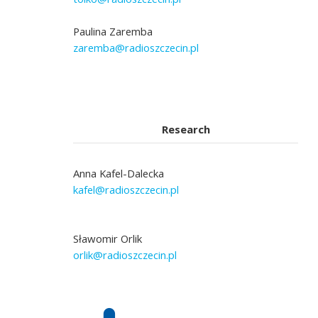
Paulina Zaremba
zaremba@radioszczecin.pl
Research
Anna Kafel-Dalecka
kafel@radioszczecin.pl
Sławomir Orlik
orlik@radioszczecin.pl