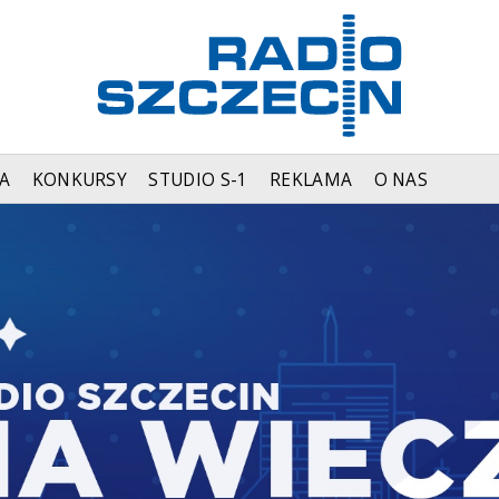
A
KONKURSY
STUDIO S-1
REKLAMA
O NAS