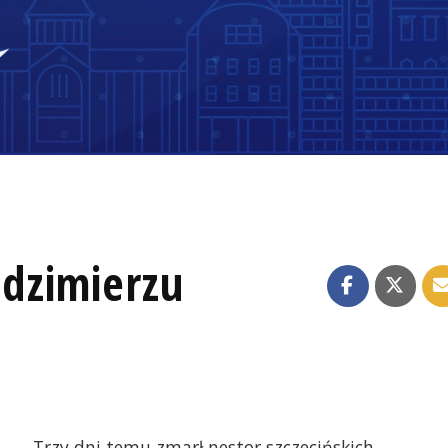
dzimierzu
Trzy dni temu zmarł nestor szczecińskich