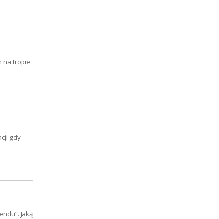
 na tropie
cji gdy
endu”. Jaką