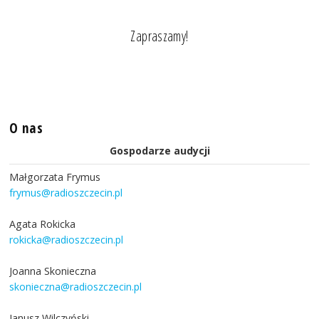
Zapraszamy!
O nas
Gospodarze audycji
Małgorzata Frymus
frymus@radioszczecin.pl
Agata Rokicka
rokicka@radioszczecin.pl
Joanna Skonieczna
skonieczna@radioszczecin.pl
Janusz Wilczyński