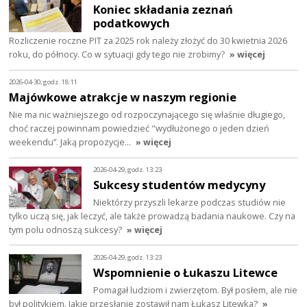
Koniec składania zeznań
podatkowych
Rozliczenie roczne PIT za 2025 rok należy złożyć do 30 kwietnia 2026
roku, do północy. Co w sytuacji gdy tego nie zrobimy?
» więcej
2026-04-30, godz. 18:11
Majówkowe atrakcje w naszym regionie
Nie ma nic ważniejszego od rozpoczynającego się właśnie długiego,
choć raczej powinnam powiedzieć "wydłużonego o jeden dzień
weekendu”. Jaką propozycje…
» więcej
2026-04-29, godz. 13:23
Sukcesy studentów medycyny
Niektórzy przyszli lekarze podczas studiów nie
tylko uczą się, jak leczyć, ale także prowadzą badania naukowe. Czy na
tym polu odnoszą sukcesy?
» więcej
2026-04-29, godz. 13:23
Wspomnienie o Łukaszu Litewce
Pomagał ludziom i zwierzętom. Był posłem, ale nie
był politykiem. Jakie przesłanie zostawił nam Łukasz Litewka?
»