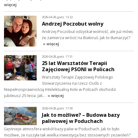
więcej
2026-04-29, godz. 13:22
Andrzej Poczobut wolny
Andrzej Poczobut odzyskał wolność, ale już mówi,
że zamierza wrócić na Białoruś. Jak to tłumaczyć?
» więcej
2026-04-28, godz. 17:51
25 lat Warsztatów Terapii
Zajęciowej PSONI w Policach
Warsztaty Terapii Zajęciowej Polskiego
Stowarzyszenia na rzecz Osób z
Niepełnosprawnością Intelektualną Koło w Policach obchodzi
jubileusz 25-lecia. Jak…
» więcej
2026-04-28, godz. 17:50
Jak to możliwe? – Budowa bazy
paliwowej w Poduchach
Gęstnieje atmosfera wokół bazy paliw w Poduchach. Jak to było
możliwe, że ruszyła tak wielka inwestycja bez stosownych zezwoleń?