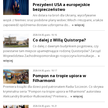
Prezydent USA a europejskie
bezpieczeństwo
Ani dolara na broń dla Ukrainy, wycofywanie
wojsk z Niemiec oraz podobne plany wobec Włoch i Hiszpanii, a także
zapowiedź opóźnienia dostaw uzbrojenia do…
» więcej
2026-04-30, godz. 18:16
Co dalej z Willą Quistorpa?
Co dalej z dawnym budynkiem pogotowia, czy
powstanie tam miejsce upamiętniające rodzinę Quistorpów? Zarząd
Województwa Zachodniopomorskiego rozpoczyna konsultacje…
»
więcej
2026-04-30, godz. 18:17
Pompon na tropie upiora w
Filharmonii
Premiera książki dla dzieci pod patronatem Radia Szczecin. Co skrywa
kryminalna seria "Pompon na tropie upiora w Filharmonii” autorstwa
Aleksandry Brambor-Rutkowskiej? Premiera…
» więcej
2026-04-30, godz. 18:21