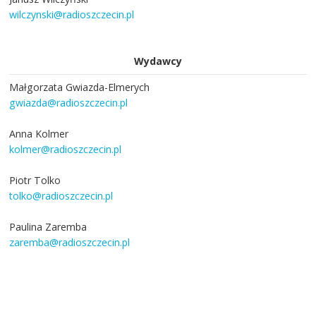
wilczynski@radioszczecin.pl
Wydawcy
Małgorzata Gwiazda-Elmerych
gwiazda@radioszczecin.pl
Anna Kolmer
kolmer@radioszczecin.pl
Piotr Tolko
tolko@radioszczecin.pl
Paulina Zaremba
zaremba@radioszczecin.pl