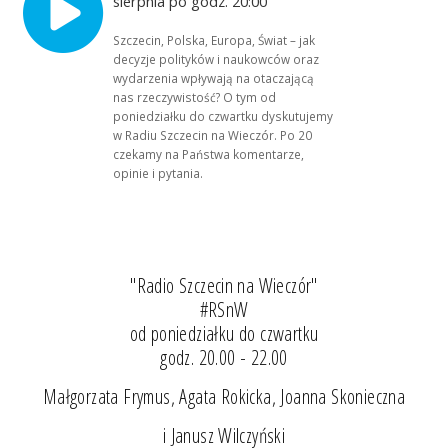
sierpnia po godz. 20:00
Szczecin, Polska, Europa, Świat – jak
decyzje polityków i naukowców oraz
wydarzenia wpływają na otaczającą
nas rzeczywistość? O tym od
poniedziałku do czwartku dyskutujemy
w Radiu Szczecin na Wieczór. Po 20
czekamy na Państwa komentarze,
opinie i pytania.
"Radio Szczecin na Wieczór"
#RSnW
od poniedziałku do czwartku
godz. 20.00 - 22.00
Małgorzata Frymus, Agata Rokicka, Joanna Skonieczna
i Janusz Wilczyński