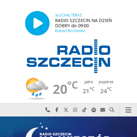
SŁUCHAJ TERAZ
RADIO SZCZECIN NA DZIEŃ
DOBRY do 09:00
Robert Bochenko
°C
jutro
pojutrze
20
°C
°C
21
24
Najlepiej po prostu do nas zadzwoń
Odwiedź nas na Facebook-u
Odwiedź nas na X
Odwiedź nas na Instagram-ie
Odwiedź nas na TikTok-u
Szukaj nas na Spotify
Wyślij do nas w
Szukaj