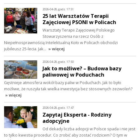
2026-04-28, godz. 17:51
25 lat Warsztatów Terapii
Zajęciowej PSONI w Policach
Warsztaty Terapii Zajęciowej Polskiego
Stowarzyszenia na rzecz Osób z
Niepełnosprawnością Intelektualną Koło w Policach obchodzi
jubileusz 25-lecia. Jak…
» więcej
2026-04-28, godz. 17:50
Jak to możliwe? – Budowa bazy
paliwowej w Poduchach
Gęstnieje atmosfera wokół bazy paliw w Poduchach. Jak to było
możliwe, że ruszyła tak wielka inwestycja bez stosownych zezwoleń?
» więcej
2026-04-28, godz. 17:47
Zapytaj Eksperta - Rodziny
adopcyjne
Od dekady liczba adopcji w Polsce spada i nie jest
to tylko kwestia procedur. Co zrobić aby zostać rodzicem? O tym w