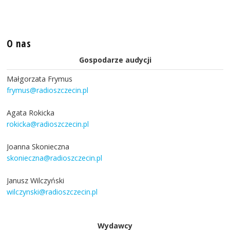
O nas
Gospodarze audycji
Małgorzata Frymus
frymus@radioszczecin.pl
Agata Rokicka
rokicka@radioszczecin.pl
Joanna Skonieczna
skonieczna@radioszczecin.pl
Janusz Wilczyński
wilczynski@radioszczecin.pl
Wydawcy