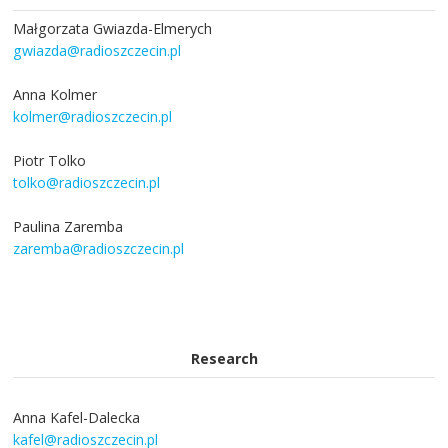
Małgorzata Gwiazda-Elmerych
gwiazda@radioszczecin.pl
Anna Kolmer
kolmer@radioszczecin.pl
Piotr Tolko
tolko@radioszczecin.pl
Paulina Zaremba
zaremba@radioszczecin.pl
Research
Anna Kafel-Dalecka
kafel@radioszczecin.pl