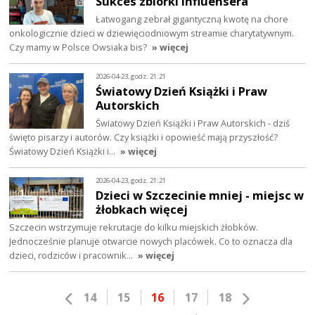
Sukces zbiórki influensera
Łatwogang zebrał gigantyczną kwotę na chore
onkologicznie dzieci w dziewięciodniowym streamie charytatywnym.
Czy mamy w Polsce Owsiaka bis?
» więcej
2026-04-23, godz. 21:21
Światowy Dzień Książki i Praw
Autorskich
Światowy Dzień Książki i Praw Autorskich - dziś
święto pisarzy i autorów. Czy książki i opowieść mają przyszłość?
Światowy Dzień Książki i…
» więcej
2026-04-23, godz. 21:21
Dzieci w Szczecinie mniej - miejsc w
żłobkach więcej
Szczecin wstrzymuje rekrutacje do kilku miejskich żłobków.
Jednocześnie planuje otwarcie nowych placówek. Co to oznacza dla
dzieci, rodziców i pracownik…
» więcej
14
15
16
17
18