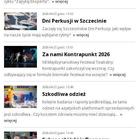
cyklu "Zapytaj Eksperta".
» więcej
2026-04-27, godz. 13:52
Dni Perkusji w Szczecinie
Zaczęły się Szczecińskie Dni Perkusji. Jaki wpływ
na nasze życie mają wybijane rytmy?
» więcej
2026-04-27, godz. 13:51
Za nami Kontrapunkt 2026
58 Międzynarodowy Festiwal Teatralny
Kontrapunkt zakończył się wczoraj. Czy
odbywający się w formule biennale festiwal ma wzięcie?
» więcej
2026-04-27, godz. 13:49
Szkodliwa odzież
Kolejne badania i raporty podkreślają, że tania
odzież na azjatyckich platformach sprzedażowych
jest szkodliwa . Czy kosztem zdrowia musimy mieć dziesiątą…
»
więcej
2026-04-27, godz. 13:45