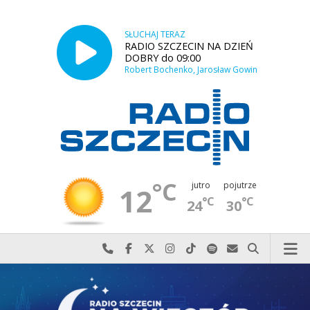
SŁUCHAJ TERAZ
RADIO SZCZECIN NA DZIEŃ
DOBRY do 09:00
Robert Bochenko, Jarosław Gowin
°C
jutro
pojutrze
12
°C
°C
24
30
Najlepiej po prostu do nas zadzwoń
Odwiedź nas na Facebook-u
Odwiedź nas na X
Odwiedź nas na Instagram-ie
Odwiedź nas na TikTok-u
Szukaj nas na Spotify
Wyślij do nas w
Szukaj