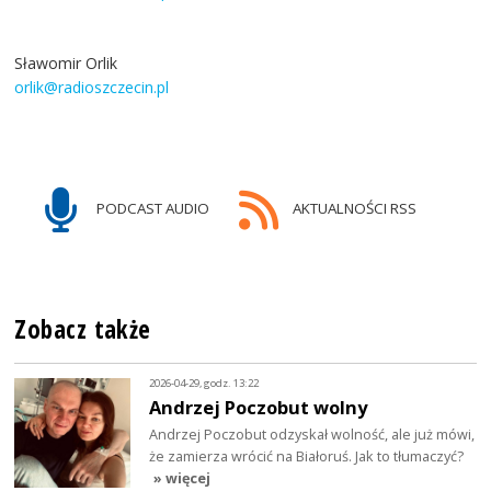
Sławomir Orlik
orlik@radioszczecin.pl
PODCAST AUDIO
AKTUALNOŚCI RSS
Zobacz także
2026-04-29, godz. 13:22
Andrzej Poczobut wolny
Andrzej Poczobut odzyskał wolność, ale już mówi,
że zamierza wrócić na Białoruś. Jak to tłumaczyć?
» więcej