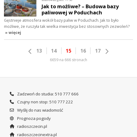
Jak to możliwe? – Budowa bazy
paliwowej w Poduchach
Gęstnieje atmosfera wokół bazy paliw w Poduchach. Jak to było
możliwe, że ruszyła tak wielka inwestycja bez stosownych zezwoleń?
» więcej
13
14
15
16
17
6659 na 666 stronach
Zadzwoń do studia: 510 777 666
Czujny non stop: 510 777 222
Wyślij do nas wiadomość
Prognoza pogody
radioszczecin.pl
radioszczecinextra.pl