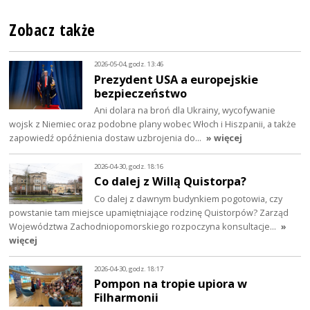
Zobacz także
2026-05-04, godz. 13:46
Prezydent USA a europejskie
bezpieczeństwo
Ani dolara na broń dla Ukrainy, wycofywanie
wojsk z Niemiec oraz podobne plany wobec Włoch i Hiszpanii, a także
zapowiedź opóźnienia dostaw uzbrojenia do…
» więcej
2026-04-30, godz. 18:16
Co dalej z Willą Quistorpa?
Co dalej z dawnym budynkiem pogotowia, czy
powstanie tam miejsce upamiętniające rodzinę Quistorpów? Zarząd
Województwa Zachodniopomorskiego rozpoczyna konsultacje…
»
więcej
2026-04-30, godz. 18:17
Pompon na tropie upiora w
Filharmonii