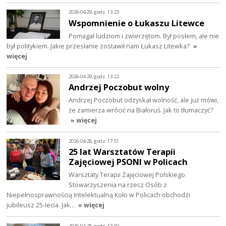
2026-04-29, godz. 13:23
Wspomnienie o Łukaszu Litewce
Pomagał ludziom i zwierzętom. Był posłem, ale nie
był politykiem. Jakie przesłanie zostawił nam Łukasz Litewka?
»
więcej
2026-04-29, godz. 13:22
Andrzej Poczobut wolny
Andrzej Poczobut odzyskał wolność, ale już mówi,
że zamierza wrócić na Białoruś. Jak to tłumaczyć?
» więcej
2026-04-28, godz. 17:51
25 lat Warsztatów Terapii
Zajęciowej PSONI w Policach
Warsztaty Terapii Zajęciowej Polskiego
Stowarzyszenia na rzecz Osób z
Niepełnosprawnością Intelektualną Koło w Policach obchodzi
jubileusz 25-lecia. Jak…
» więcej
2026-04-28, godz. 17:50