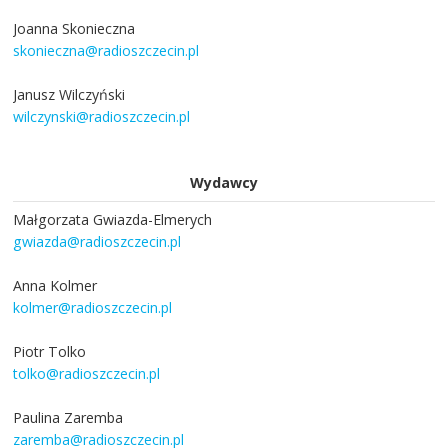
Joanna Skonieczna
skonieczna@radioszczecin.pl
Janusz Wilczyński
wilczynski@radioszczecin.pl
Wydawcy
Małgorzata Gwiazda-Elmerych
gwiazda@radioszczecin.pl
Anna Kolmer
kolmer@radioszczecin.pl
Piotr Tolko
tolko@radioszczecin.pl
Paulina Zaremba
zaremba@radioszczecin.pl