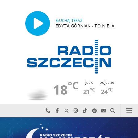
SŁUCHAJ TERAZ
EDYTA GÓRNIAK - TO NIE JA
°C
jutro
pojutrze
18
°C
°C
21
24
Najlepiej po prostu do nas zadzwoń
Odwiedź nas na Facebook-u
Odwiedź nas na X
Odwiedź nas na Instagram-ie
Odwiedź nas na TikTok-u
Szukaj nas na Spotify
Wyślij do nas w
Szukaj