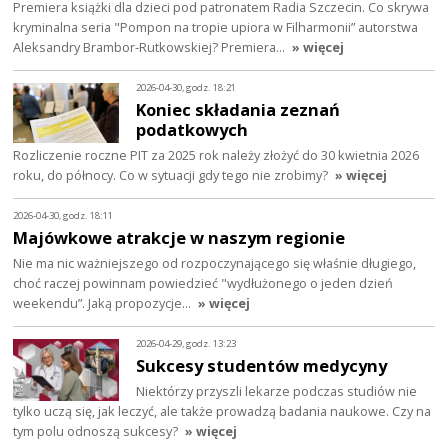
Premiera książki dla dzieci pod patronatem Radia Szczecin. Co skrywa
kryminalna seria "Pompon na tropie upiora w Filharmonii” autorstwa
Aleksandry Brambor-Rutkowskiej? Premiera…
» więcej
2026-04-30, godz. 18:21
Koniec składania zeznań
podatkowych
Rozliczenie roczne PIT za 2025 rok należy złożyć do 30 kwietnia 2026
roku, do północy. Co w sytuacji gdy tego nie zrobimy?
» więcej
2026-04-30, godz. 18:11
Majówkowe atrakcje w naszym regionie
Nie ma nic ważniejszego od rozpoczynającego się właśnie długiego,
choć raczej powinnam powiedzieć "wydłużonego o jeden dzień
weekendu”. Jaką propozycje…
» więcej
2026-04-29, godz. 13:23
Sukcesy studentów medycyny
Niektórzy przyszli lekarze podczas studiów nie
tylko uczą się, jak leczyć, ale także prowadzą badania naukowe. Czy na
tym polu odnoszą sukcesy?
» więcej