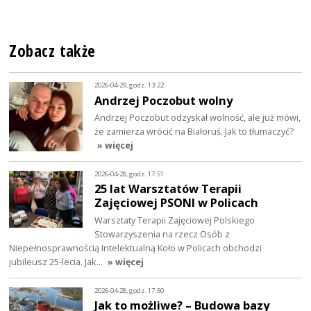
Zobacz także
2026-04-29, godz. 13:22
Andrzej Poczobut wolny
Andrzej Poczobut odzyskał wolność, ale już mówi,
że zamierza wrócić na Białoruś. Jak to tłumaczyć?
» więcej
2026-04-28, godz. 17:51
25 lat Warsztatów Terapii
Zajęciowej PSONI w Policach
Warsztaty Terapii Zajęciowej Polskiego
Stowarzyszenia na rzecz Osób z
Niepełnosprawnością Intelektualną Koło w Policach obchodzi
jubileusz 25-lecia. Jak…
» więcej
2026-04-28, godz. 17:50
Jak to możliwe? – Budowa bazy