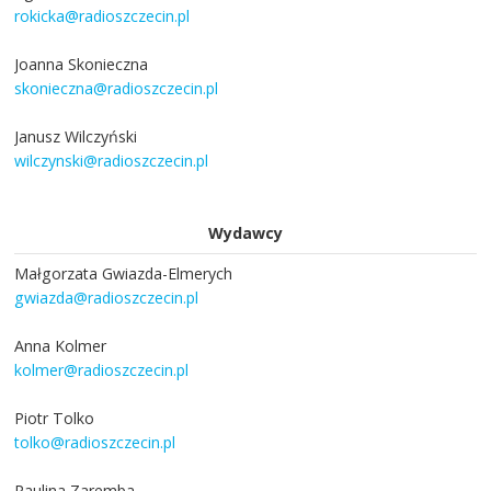
rokicka@radioszczecin.pl
Joanna Skonieczna
skonieczna@radioszczecin.pl
Janusz Wilczyński
wilczynski@radioszczecin.pl
Wydawcy
Małgorzata Gwiazda-Elmerych
gwiazda@radioszczecin.pl
Anna Kolmer
kolmer@radioszczecin.pl
Piotr Tolko
tolko@radioszczecin.pl
Paulina Zaremba