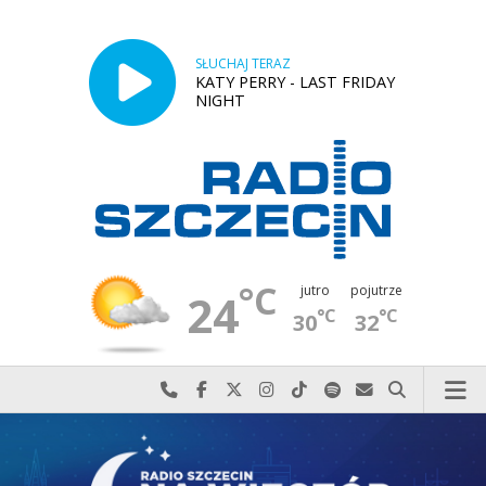
SŁUCHAJ TERAZ
KATY PERRY - LAST FRIDAY
NIGHT
°C
jutro
pojutrze
24
°C
°C
30
32
Najlepiej po prostu do nas zadzwoń
Odwiedź nas na Facebook-u
Odwiedź nas na X
Odwiedź nas na Instagram-ie
Odwiedź nas na TikTok-u
Szukaj nas na Spotify
Wyślij do nas w
Szukaj