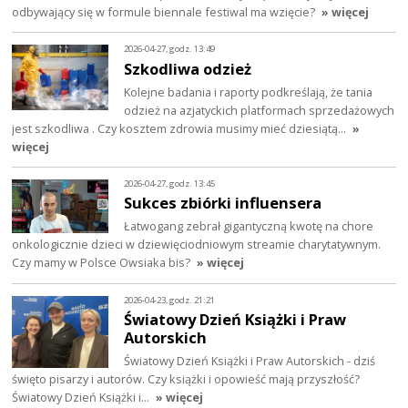
odbywający się w formule biennale festiwal ma wzięcie?
» więcej
2026-04-27, godz. 13:49
Szkodliwa odzież
Kolejne badania i raporty podkreślają, że tania
odzież na azjatyckich platformach sprzedażowych
jest szkodliwa . Czy kosztem zdrowia musimy mieć dziesiątą…
»
więcej
2026-04-27, godz. 13:45
Sukces zbiórki influensera
Łatwogang zebrał gigantyczną kwotę na chore
onkologicznie dzieci w dziewięciodniowym streamie charytatywnym.
Czy mamy w Polsce Owsiaka bis?
» więcej
2026-04-23, godz. 21:21
Światowy Dzień Książki i Praw
Autorskich
Światowy Dzień Książki i Praw Autorskich - dziś
święto pisarzy i autorów. Czy książki i opowieść mają przyszłość?
Światowy Dzień Książki i…
» więcej