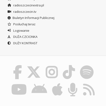
radioszczecinextra.pl
radioszczecin.tv
Biuletyn Informacji Publicznej
Posłuchaj teraz
Logowanie
DUŻA CZCIONKA
DUŻY KONTRAST