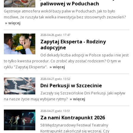
paliwowej w Poduchach
Gęstnieje atmosfera wokół bazy paliw w Poduchach. Jak to było
możliwe, że ruszyła tak wielka inwestycja bez stosownych zezwoleń?
» więcej
2026-04-28, godz. 17:47
Zapytaj Eksperta - Rodziny
adopcyjne
Od dekady liczba adopcji w Polsce spada i nie jest
to tylko kwestia procedur. Co zrobić aby zostać rodzicem? O tym w
cyklu "Zapytaj Eksperta".
» więcej
2026-04-27, godz. 13:52
Dni Perkusji w Szczecinie
Zaczęły się Szczecińskie Dni Perkusji. Jaki wpływ
na nasze życie mają wybijane rytmy?
» więcej
2026-04-27, godz. 13:51
Za nami Kontrapunkt 2026
58 Międzynarodowy Festiwal Teatralny
Kontrapunkt zakończył się wczoraj. Czy