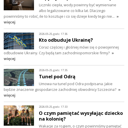
Liczniki ciepła, wody powinny być wymieniane
albo legalizowane co kilka lat. Dlaczego
powinniśmy to robić, ile to kosztuje i co się dzieje kiedy tego nie…
»
więcej
2026-05-25, godz. 17:36
Kto odbuduje Ukrainę?
Coraz częściej i głośniej mówi się o powojennej
odbudowie Ukrainy. Czy będą tam zachodniopomorskie firmy?
»
więcej
2026-05-25, godz. 17:35
Tunel pod Odrą
Umowa na tunel pod Odra podpisana. Jakie
będzie znaczenie gospodarcze zachodniej obwodnicy Szczecina?
»
więcej
2026-05-25, godz. 17:33
O czym pamiętać wysyłając dziecko
na kolonię?
Wakacje za rogiem, o czym powinniśmy pamiętać