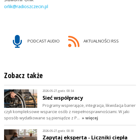
orlik@radioszczecin.pl
PODCAST AUDIO
AKTUALNOŚCI RSS
Zobacz także
2026-05-27, godz. 00:34
Sieć współpracy
Programy wspierające, integracja, likwidacja barier
czyli kompleksowe wsparcie osób z niepełnosprawnościami. W jaki
sposób wydatkowane są pieniądze z P…
» więcej
2026-05-27, godz. 00:30
Zapytaj eksperta - Liczniki ciepła