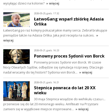
wysyłając dzieci na kolonie?
» więcej
2026-05-25, godz. 17:32
ŁatwoGang wsparł zbiórkę Adasia
Orlika
ŁatwoGang po raz kolejny pokazał jakie mamy serca. Zebrał brakujące
pieniądze także na Adasia Orlika. Jaka jest recepta na sukces.
»
więcej
2026-05-21, godz. 16:23
Ponowny proces Sydonii von Borck
Ponowny proces Sydonii von Borck. W czasie
Nocy Otwartych Sądów, odbędzie się symulacja rozprawy. Dlaczego
nadal wracamy do tej historii? Sydonia von Borck…
» więcej
2026-05-21, godz. 16:21
Stepnica powraca do lat 20 XX
wieku
30 maja Stepnica wsiądzie do wehikułu czasu i…
przeniesie się do lat 20 minionego wieku. Amfiteatr na Przystani
zamieni się w wyjątkowe miejsce inspirowane…
» więcej