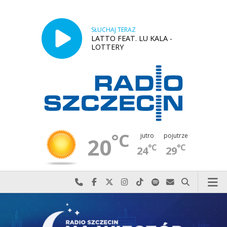
SŁUCHAJ TERAZ
LATTO FEAT. LU KALA -
LOTTERY
°C
jutro
pojutrze
20
°C
°C
24
29
Najlepiej po prostu do nas zadzwoń
Odwiedź nas na Facebook-u
Odwiedź nas na X
Odwiedź nas na Instagram-ie
Odwiedź nas na TikTok-u
Szukaj nas na Spotify
Wyślij do nas w
Szukaj