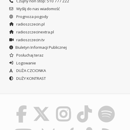
Czujny non stop: 510 777 222
Wyślij do nas wiadomość
Prognoza pogody
radioszczecin.pl
radioszczecinextra.pl
radioszczecin.tv
Biuletyn Informacji Publicznej
Posłuchaj teraz
Logowanie
DUŻA CZCIONKA
DUŻY KONTRAST