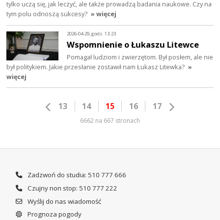
tylko uczą się, jak leczyć, ale także prowadzą badania naukowe. Czy na
tym polu odnoszą sukcesy?
» więcej
2026-04-29, godz. 13:23
Wspomnienie o Łukaszu Litewce
Pomagał ludziom i zwierzętom. Był posłem, ale nie
był politykiem. Jakie przesłanie zostawił nam Łukasz Litewka?
»
więcej
13
14
15
16
17
6662 na 667 stronach
Zadzwoń do studia: 510 777 666
Czujny non stop: 510 777 222
Wyślij do nas wiadomość
Prognoza pogody