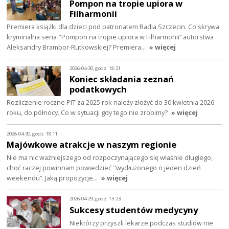
Pompon na tropie upiora w
Filharmonii
Premiera książki dla dzieci pod patronatem Radia Szczecin. Co skrywa
kryminalna seria "Pompon na tropie upiora w Filharmonii” autorstwa
Aleksandry Brambor-Rutkowskiej? Premiera…
» więcej
2026-04-30, godz. 18:21
Koniec składania zeznań
podatkowych
Rozliczenie roczne PIT za 2025 rok należy złożyć do 30 kwietnia 2026
roku, do północy. Co w sytuacji gdy tego nie zrobimy?
» więcej
2026-04-30, godz. 18:11
Majówkowe atrakcje w naszym regionie
Nie ma nic ważniejszego od rozpoczynającego się właśnie długiego,
choć raczej powinnam powiedzieć "wydłużonego o jeden dzień
weekendu”. Jaką propozycje…
» więcej
2026-04-29, godz. 13:23
Sukcesy studentów medycyny
Niektórzy przyszli lekarze podczas studiów nie