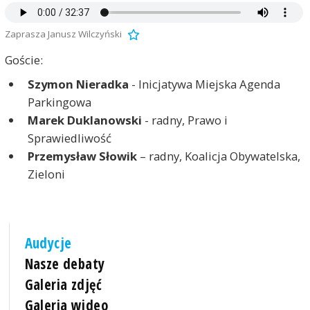
Zaprasza Janusz Wilczyński
Goście:
Szymon Nieradka
- Inicjatywa Miejska Agenda
Parkingowa
Marek Duklanowski
- radny, Prawo i
Sprawiedliwość
Przemysław Słowik
– radny, Koalicja Obywatelska,
Zieloni
Audycje
Nasze debaty
Galeria zdjęć
Galeria wideo