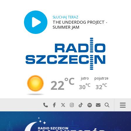
SŁUCHAJ TERAZ
THE UNDERDOG PROJECT -
SUMMER JAM
°C
jutro
pojutrze
22
°C
°C
30
32
Najlepiej po prostu do nas zadzwoń
Odwiedź nas na Facebook-u
Odwiedź nas na X
Odwiedź nas na Instagram-ie
Odwiedź nas na TikTok-u
Szukaj nas na Spotify
Wyślij do nas w
Szukaj