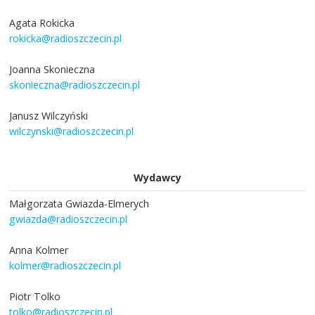
Agata Rokicka
rokicka@radioszczecin.pl
Joanna Skonieczna
skonieczna@radioszczecin.pl
Janusz Wilczyński
wilczynski@radioszczecin.pl
Wydawcy
Małgorzata Gwiazda-Elmerych
gwiazda@radioszczecin.pl
Anna Kolmer
kolmer@radioszczecin.pl
Piotr Tolko
tolko@radioszczecin.pl