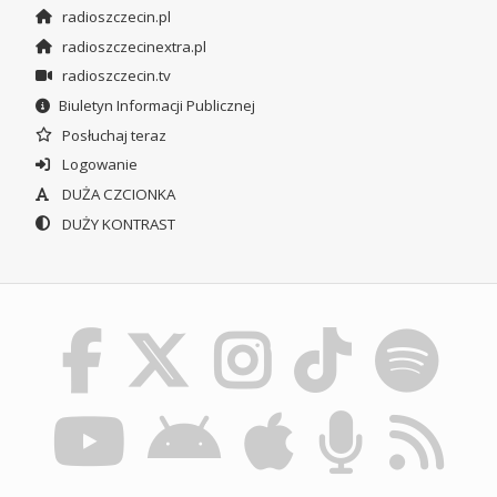
radioszczecin.pl
radioszczecinextra.pl
radioszczecin.tv
Biuletyn Informacji Publicznej
Posłuchaj teraz
Logowanie
DUŻA CZCIONKA
DUŻY KONTRAST