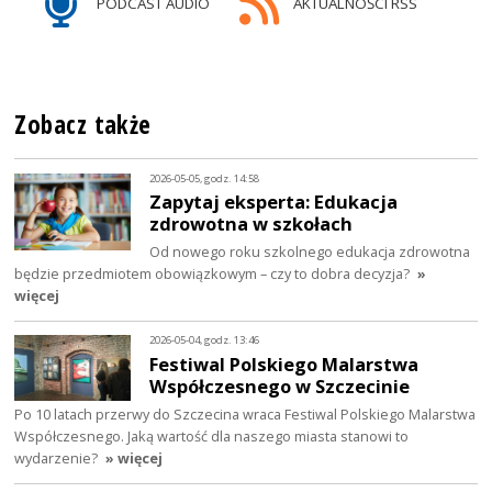
PODCAST AUDIO
AKTUALNOŚCI RSS
Zobacz także
2026-05-05, godz. 14:58
Zapytaj eksperta: Edukacja
zdrowotna w szkołach
Od nowego roku szkolnego edukacja zdrowotna
będzie przedmiotem obowiązkowym – czy to dobra decyzja?
»
więcej
2026-05-04, godz. 13:46
Festiwal Polskiego Malarstwa
Współczesnego w Szczecinie
Po 10 latach przerwy do Szczecina wraca Festiwal Polskiego Malarstwa
Współczesnego. Jaką wartość dla naszego miasta stanowi to
wydarzenie?
» więcej