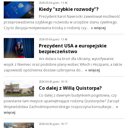
2026-05-04, godz. 13:46
Kiedy "szybkie rozwody"?
Prezydent Karol Nawrocki zawetował możliwość
przeprowadzenia szybkiego rozwodu w urzędzie stanu cywilnego.
Czy to decyzja motywowana troską o rodzinę czy…
» więcej
2026-05-04, godz. 13:46
Prezydent USA a europejskie
bezpieczeństwo
Ani dolara na broń dla Ukrainy, wycofywanie
wojsk z Niemiec oraz podobne plany wobec Włoch i Hiszpanii, a także
zapowiedź opóźnienia dostaw uzbrojenia do…
» więcej
2026-04-30, godz. 18:16
Co dalej z Willą Quistorpa?
Co dalej z dawnym budynkiem pogotowia, czy
powstanie tam miejsce upamiętniające rodzinę Quistorpów? Zarząd
Województwa Zachodniopomorskiego rozpoczyna konsultacje…
»
więcej
2026-04-30, godz. 18:17