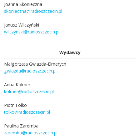
Joanna Skonieczna
skonieczna@radioszczecin.pl
Janusz Wilczyński
wilczynski@radioszczecin.pl
Wydawcy
Małgorzata Gwiazda-Elmerych
gwiazda@radioszczecin.pl
Anna Kolmer
kolmer@radioszczecin.pl
Piotr Tolko
tolko@radioszczecin.pl
Paulina Zaremba
zaremba@radioszczecin.pl