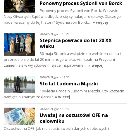
Ponowny proces Sydonii von Borck
Ponowny proces Sydonii von Borck. W czasie
Nocy Otwartych Sądów, odbędzie się symulacja rozprawy. Dlaczego
nadal wracamy do tej historii? Sydonia von Borck…
» więcej
2026-05-21, godz. 16:21
Stepnica powraca do lat 20 XX
wieku
30 maja Stepnica wsiądzie do wehikułu czasu i…
przeniesie się do lat 20 minionego wieku. Amfiteatr na Przystani
zamieni się w wyjątkowe miejsce inspirowane…
» więcej
2026-05-21, godz. 16:20
Sto lat Ludomira Mączki
100-lecie urodzin Ludomira Mączki. Czy Szczecin
pamięta o znanym żeglarzu?
» więcej
2026-05-21, godz. 16:19
Uważaj na oszustów! OFE na
celowniku
Oszustwo na OFE. Jak nie stracić swoich danych osobowych i