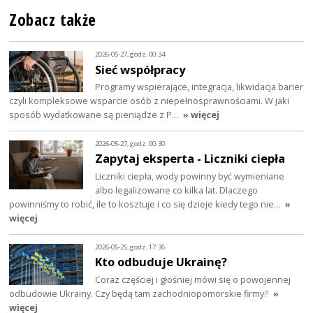
Zobacz także
2026-05-27, godz. 00:34
Sieć współpracy
Programy wspierające, integracja, likwidacja barier
czyli kompleksowe wsparcie osób z niepełnosprawnościami. W jaki
sposób wydatkowane są pieniądze z P…
» więcej
2026-05-27, godz. 00:30
Zapytaj eksperta - Liczniki ciepła
Liczniki ciepła, wody powinny być wymieniane
albo legalizowane co kilka lat. Dlaczego
powinniśmy to robić, ile to kosztuje i co się dzieje kiedy tego nie…
»
więcej
2026-05-25, godz. 17:36
Kto odbuduje Ukrainę?
Coraz częściej i głośniej mówi się o powojennej
odbudowie Ukrainy. Czy będą tam zachodniopomorskie firmy?
»
więcej