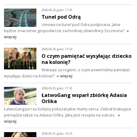
2026-05-25, godz. 17:35
Tunel pod Odrą
Umowa na tunel pod Odra podpisana. Jakie
będzie znaczenie gospodarcze zachodniej obwodnicy Szczecina?
»
więcej
2026-05-25, godz. 17:33
O czym pamiętać wysyłając dziecko
na kolonię?
Wakacje za rogiem, o czym powinniśmy pamiętać
wysyłając dzieci na kolonie?
» więcej
2026-05-25, godz. 17:32
ŁatwoGang wsparł zbiórkę Adasia
Orlika
ŁatwoGang po raz kolejny pokazał jakie mamy serca. Zebrał brakujące
pieniądze także na Adasia Orlika. Jaka jest recepta na sukces.
»
więcej
2026-05-21, godz. 16:23