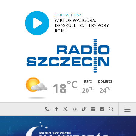
SŁUCHAJ TERAZ
WIKTOR WALIGÓRA,
DRYSKULL - CZTERY PORY
ROKU
°C
jutro
pojutrze
18
°C
°C
20
24
Najlepiej po prostu do nas zadzwoń
Odwiedź nas na Facebook-u
Odwiedź nas na X
Odwiedź nas na Instagram-ie
Odwiedź nas na TikTok-u
Szukaj nas na Spotify
Wyślij do nas w
Szukaj