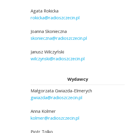
Agata Rokicka
rokicka@radioszczecin.pl
Joanna Skonieczna
skonieczna@radioszczecin.pl
Janusz Wilczyński
wilczynski@radioszczecin.pl
Wydawcy
Małgorzata Gwiazda-Elmerych
gwiazda@radioszczecin.pl
Anna Kolmer
kolmer@radioszczecin.pl
Piotr Tolko