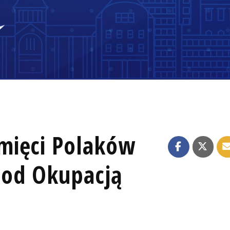
mięci Polaków
pod Okupacją