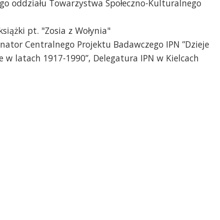
ego oddziału Towarzystwa Społeczno-Kulturalnego
książki pt. "Zosia z Wołynia"
ynator Centralnego Projektu Badawczego IPN ”Dzieje
ie w latach 1917-1990”, Delegatura IPN w Kielcach