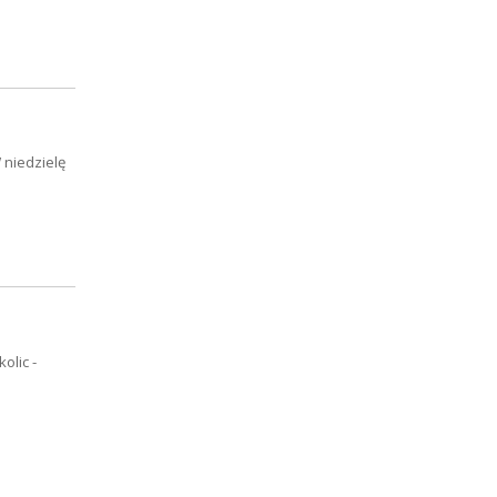
 niedzielę
olic -