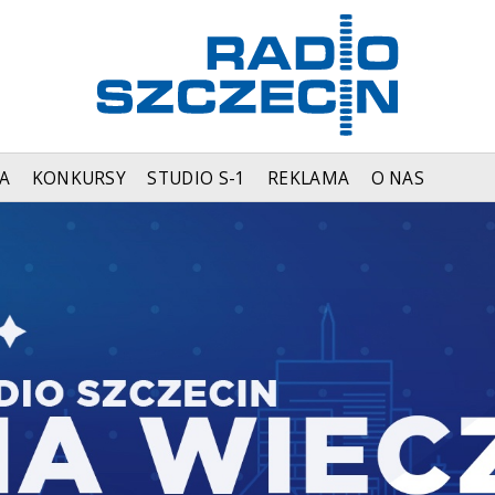
A
KONKURSY
STUDIO S-1
REKLAMA
O NAS