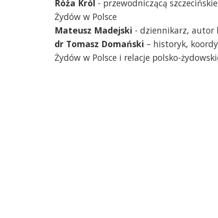
Róża Król
- przewodniczącą szczeciński
Żydów w Polsce
Mateusz Madejski
- dziennikarz, autor 
dr Tomasz Domański
– historyk, koord
Żydów w Polsce i relacje polsko-żydowsk