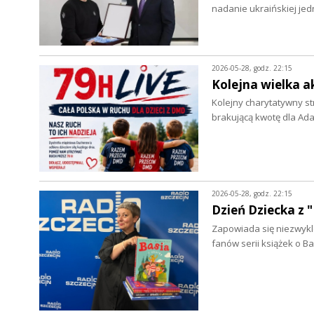
nadanie ukraińskiej je
2026-05-28, godz. 22:15
Kolejna wielka a
Kolejny charytatywny s
brakującą kwotę dla Ad
2026-05-28, godz. 22:15
Dzień Dziecka z 
Zapowiada się niezwykle 
fanów serii książek o B