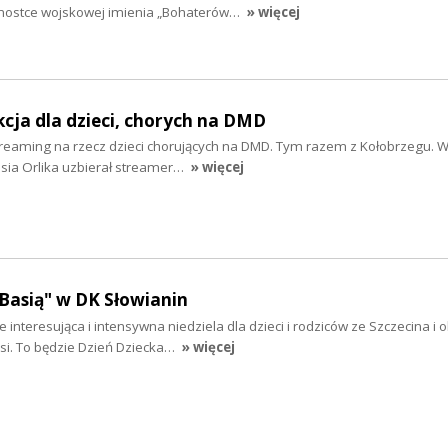
dnostce wojskowej imienia „Bohaterów…
» więcej
kcja dla dzieci, chorych na DMD
treaming na rzecz dzieci chorujących na DMD. Tym razem z Kołobrzegu. W
asia Orlika uzbierał streamer…
» więcej
"Basią" w DK Słowianin
interesująca i intensywna niedziela dla dzieci i rodziców ze Szczecina i ok
asi. To będzie Dzień Dziecka…
» więcej