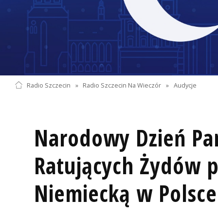
Radio Szczecin
»
Radio Szczecin Na Wieczór
»
Audycje
Narodowy Dzień Pa
Ratujących Żydów 
Niemiecką w Polsce