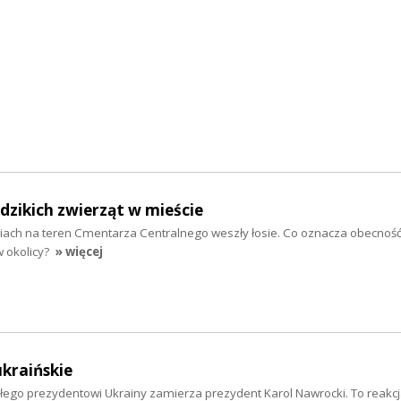
dzikich zwierząt w mieście
leniach na teren Cmentarza Centralnego weszły łosie. Co oznacza obecność
w okolicy?
» więcej
ukraińskie
łego prezydentowi Ukrainy zamierza prezydent Karol Nawrocki. To reakcj