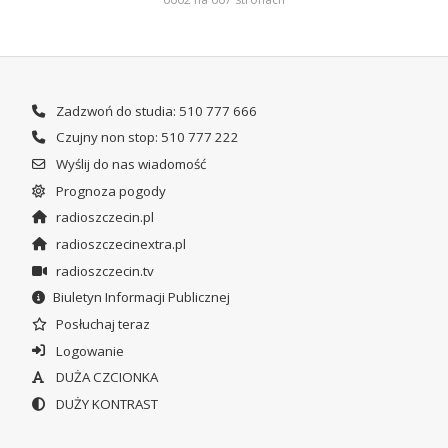
Zadzwoń do studia: 510 777 666
Czujny non stop: 510 777 222
Wyślij do nas wiadomość
Prognoza pogody
radioszczecin.pl
radioszczecinextra.pl
radioszczecin.tv
Biuletyn Informacji Publicznej
Posłuchaj teraz
Logowanie
DUŻA CZCIONKA
DUŻY KONTRAST