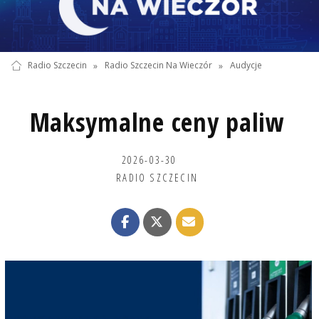
Radio Szczecin
»
Radio Szczecin Na Wieczór
»
Audycje
Maksymalne ceny paliw
2026-03-30
RADIO SZCZECIN