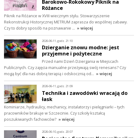
Barokowo-Rokokowy Piknik na
Różance
Piknik na Różance w XVIII wiecznym stylu. Stowarzyszenie
Rekonstrukcji Historycznej METRUM zaprasza do wspólnej zabawy.
Czy to dobry sposób na poznawanie …
» więcej
2026-06-11, godz. 21:10
Dzierganie znowu modne: jest
przyjemne i pożyteczne
Przed nami Dzień Dziergania w Miejscach
Publicznych. Czy zajęcia manualne przeżywają swój renesans? Czy
mogą być dla nas dobrą terapią i odskocznią od…
» więcej
2026-06-11, godz. 21:09
Technika i zawodówki wracają do
łask
Kominiarze, hydraulicy, mechanicy, instalatorzy i pielęgniarki – tych
pracowników brakuje w Szczecinie. Czy szkoły kształcą
poszukiwanych fachowców?
» więcej
2026-06-10, godz. 20:07