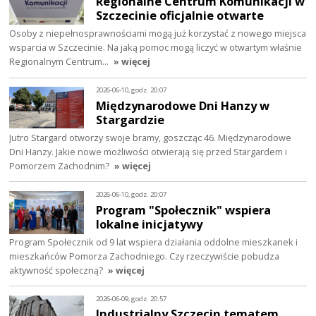
Regionalne Centrum Komunikacji w
Szczecinie oficjalnie otwarte
Osoby z niepełnosprawnościami mogą już korzystać z nowego miejsca
wsparcia w Szczecinie. Na jaką pomoc mogą liczyć w otwartym właśnie
Regionalnym Centrum…
» więcej
2026-06-10, godz. 20:07
Międzynarodowe Dni Hanzy w
Stargardzie
Jutro Stargard otworzy swoje bramy, goszcząc 46. Międzynarodowe
Dni Hanzy. Jakie nowe możliwości otwierają się przed Stargardem i
Pomorzem Zachodnim?
» więcej
2026-06-10, godz. 20:07
Program "Społecznik" wspiera
lokalne inicjatywy
Program Społecznik od 9 lat wspiera działania oddolne mieszkanek i
mieszkańców Pomorza Zachodniego. Czy rzeczywiście pobudza
aktywność społeczną?
» więcej
2026-06-09, godz. 20:57
Industrialny Szczecin tematem