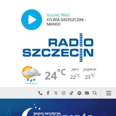
SŁUCHAJ TERAZ
SYLWIA GRZESZCZAK -
MANGO
°C
jutro
pojutrze
24
°C
°C
22
23
Najlepiej po prostu do nas zadzwoń
Odwiedź nas na Facebook-u
Odwiedź nas na X
Odwiedź nas na Instagram-ie
Odwiedź nas na TikTok-u
Szukaj nas na Spotify
Wyślij do nas w
Szukaj