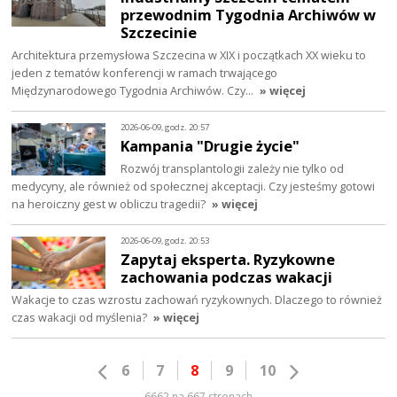
przewodnim Tygodnia Archiwów w
Szczecinie
Architektura przemysłowa Szczecina w XIX i początkach XX wieku to
jeden z tematów konferencji w ramach trwającego
Międzynarodowego Tygodnia Archiwów. Czy…
» więcej
2026-06-09, godz. 20:57
Kampania "Drugie życie"
Rozwój transplantologii zależy nie tylko od
medycyny, ale również od społecznej akceptacji. Czy jesteśmy gotowi
na heroiczny gest w obliczu tragedii?
» więcej
2026-06-09, godz. 20:53
Zapytaj eksperta. Ryzykowne
zachowania podczas wakacji
Wakacje to czas wzrostu zachowań ryzykownych. Dlaczego to również
czas wakacji od myślenia?
» więcej
6
7
8
9
10
6662 na 667 stronach