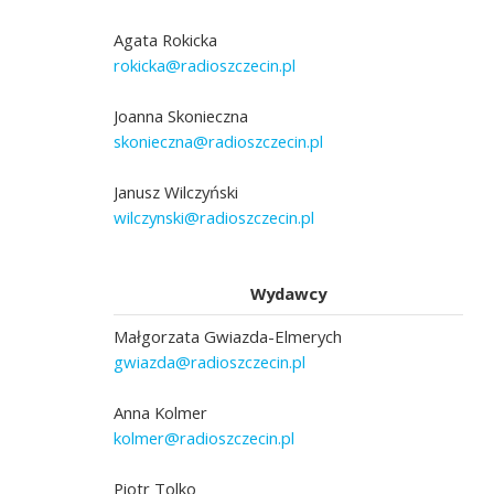
Agata Rokicka
rokicka@radioszczecin.pl
Joanna Skonieczna
skonieczna@radioszczecin.pl
Janusz Wilczyński
wilczynski@radioszczecin.pl
Wydawcy
Małgorzata Gwiazda-Elmerych
gwiazda@radioszczecin.pl
Anna Kolmer
kolmer@radioszczecin.pl
Piotr Tolko