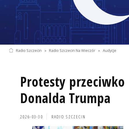
Radio Szczecin
»
Radio Szczecin Na Wieczór
»
Audycje
Protesty przeciwko 
Donalda Trumpa
2026-03-30
RADIO SZCZECIN