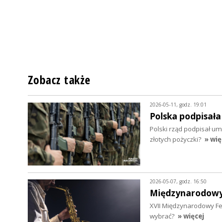
Zobacz także
2026-05-11, godz. 19:01
Polska podpisał
Polski rząd podpisał u
złotych pożyczki?
» wię
2026-05-07, godz. 16:50
Międzynarodowy 
XVII Międzynarodowy Fes
wybrać?
» więcej