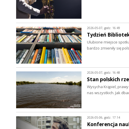
2026-05-07, godz. 16:49
Tydzień Bibliote
Ulubione miejsce spotk
bardzo zmieniły się pol
2026-05-07, godz. 16:48
Stan polskich rz
Wysycha Krąpiel, prawy d
nas wszystkich. Jak dba
2026-05-06, godz. 17:14
Konferencja nau