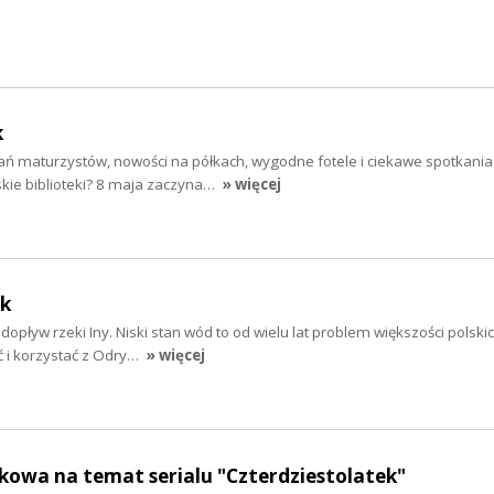
k
ań maturzystów, nowości na półkach, wygodne fotele i ciekawe spotkania 
skie biblioteki? 8 maja zaczyna…
» więcej
ek
opływ rzeki Iny. Niski stan wód to od wielu lat problem większości polskic
ć i korzystać z Odry…
» więcej
kowa na temat serialu "Czterdziestolatek"