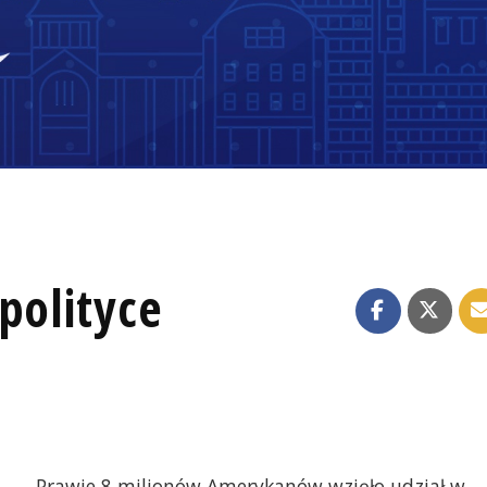
polityce
Prawie 8 milionów Amerykanów wzięło udział w