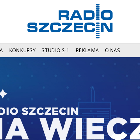
A
KONKURSY
STUDIO S-1
REKLAMA
O NAS