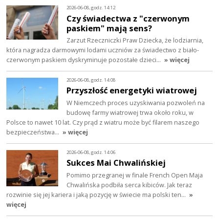
2026-06-08, godz. 14:12
Czy świadectwa z "czerwonym
paskiem" mają sens?
Zarzut Rzeczniczki Praw Dziecka, że lodziarnia,
która nagradza darmowymi lodami uczniów za świadectwo z biało-
czerwonym paskiem dyskryminuje pozostałe dzieci…
» więcej
2026-06-08, godz. 14:08
Przyszłość energetyki wiatrowej
W Niemczech proces uzyskiwania pozwoleń na
budowę farmy wiatrowej trwa około roku, w
Polsce to nawet 10 lat. Czy prąd z wiatru może być filarem naszego
bezpieczeństwa…
» więcej
2026-06-08, godz. 14:06
Sukces Mai Chwalińskiej
Pomimo przegranej w finale French Open Maja
Chwalińska podbiła serca kibiców. Jak teraz
rozwinie się jej kariera i jaką pozycję w świecie ma polski ten…
»
więcej