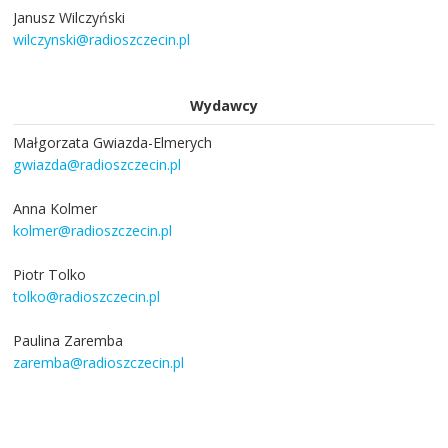
Janusz Wilczyński
wilczynski@radioszczecin.pl
Wydawcy
Małgorzata Gwiazda-Elmerych
gwiazda@radioszczecin.pl
Anna Kolmer
kolmer@radioszczecin.pl
Piotr Tolko
tolko@radioszczecin.pl
Paulina Zaremba
zaremba@radioszczecin.pl