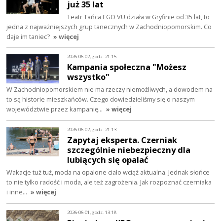
już 35 lat
Teatr Tańca EGO VU działa w Gryfinie od 35 lat, to
jedna z najważniejszych grup tanecznych w Zachodniopomorskim. Co
daje im taniec?
» więcej
2026-06-02, godz. 21:15
Kampania społeczna "Możesz
wszystko"
W Zachodniopomorskiem nie ma rzeczy niemożliwych, a dowodem na
to są historie mieszkańców. Czego dowiedzieliśmy się o naszym
województwie przez kampanię…
» więcej
2026-06-02, godz. 21:13
Zapytaj eksperta. Czerniak
szczególnie niebezpieczny dla
lubiących się opalać
Wakacje tuż tuż, moda na opalone ciało wciąż aktualna. Jednak słońce
to nie tylko radość i moda, ale też zagrożenia. Jak rozpoznać czerniaka
i inne…
» więcej
2026-06-01, godz. 13:18