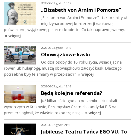
2026-06-03, godz. 16:17
„Elizabeth von Arnim i Pomorze”
„Elizabeth von Arnim i Pomorze” – tak brzmi tytuł
międzynarodowej konferencji naukowej
poświęconej wyjątkowej pisarce i kobiecie. Co tak naprawdę wiemy…
» więcej
2026-06-03, godz. 16:16
Obowiązkowe kaski
Od dziś osoby do 16. roku życia, wsiadając na
rower lub hulajnogę, muszą obowiązkowo założyć kask. Dlaczego
potrzebne były te zmiany w przepisach?
» więcej
2026-06-03, godz. 16:16
Będą kolejne referenda?
Już kilkanaście godzin po zamknięciu lokali
wyborczych w Krakowie, Przemysław Czarnek. kandydat PiS na
premiera ogłosił, że właśnie rozpoczęła się…
» więcej
2026-06-02, godz. 21:16
Jubileusz Teatru Tańca EGO VU. To