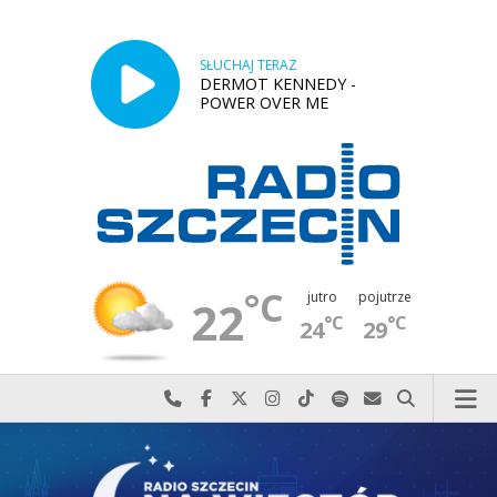
SŁUCHAJ TERAZ
DERMOT KENNEDY -
POWER OVER ME
°C
jutro
pojutrze
22
°C
°C
24
29
Najlepiej po prostu do nas zadzwoń
Odwiedź nas na Facebook-u
Odwiedź nas na X
Odwiedź nas na Instagram-ie
Odwiedź nas na TikTok-u
Szukaj nas na Spotify
Wyślij do nas w
Szukaj