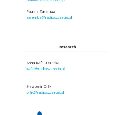
Paulina Zaremba
zaremba@radioszczecin.pl
Research
Anna Kafel-Dalecka
kafel@radioszczecin.pl
Sławomir Orlik
orlik@radioszczecin.pl