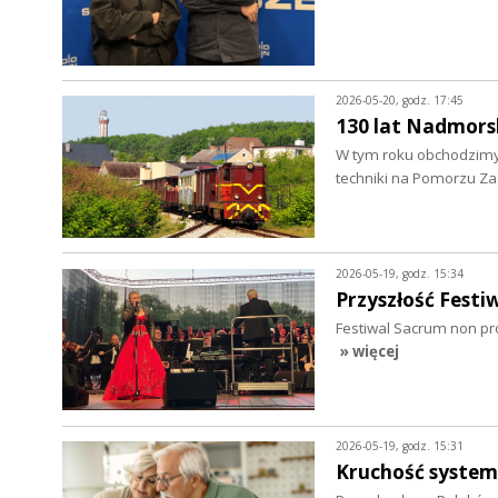
2026-05-20, godz. 17:45
130 lat Nadmors
W tym roku obchodzimy 
techniki na Pomorzu Z
2026-05-19, godz. 15:34
Przyszłość Fest
Festiwal Sacrum non pr
» więcej
2026-05-19, godz. 15:31
Kruchość syste