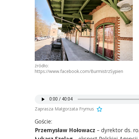
źródło:
https://www.facebook.com/BurmistrzSypien
Zaprasza Małgorzata Frymus
Goście:
Przemysław Hołowacz
– dyrektor ds. ro
Łukasz Szeląg
– ekspert Polskiej Agencj