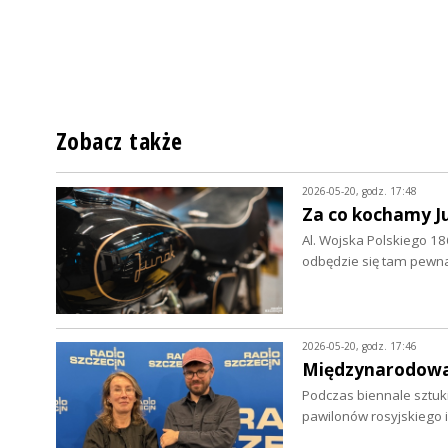
Zobacz także
2026-05-20, godz. 17:48
Za co kochamy J
Al. Wojska Polskiego 186
odbędzie się tam pewn
2026-05-20, godz. 17:46
Międzynarodowa 
Podczas biennale sztuki
pawilonów rosyjskiego i