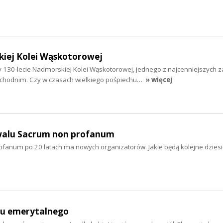
kiej Kolei Wąskotorowej
130-lecie Nadmorskiej Kolei Wąskotorowej, jednego z najcenniejszych 
achodnim. Czy w czasach wielkiego pośpiechu…
» więcej
iwalu Sacrum non profanum
ofanum po 20 latach ma nowych organizatorów. Jakie będą kolejne dziesię
mu emerytalnego