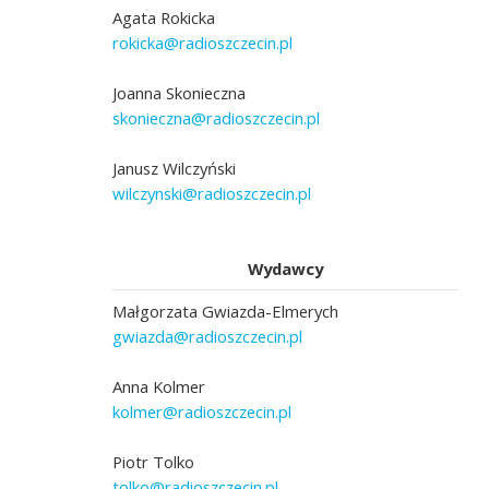
Agata Rokicka
rokicka@radioszczecin.pl
Joanna Skonieczna
skonieczna@radioszczecin.pl
Janusz Wilczyński
wilczynski@radioszczecin.pl
Wydawcy
Małgorzata Gwiazda-Elmerych
gwiazda@radioszczecin.pl
Anna Kolmer
kolmer@radioszczecin.pl
Piotr Tolko
tolko@radioszczecin.pl