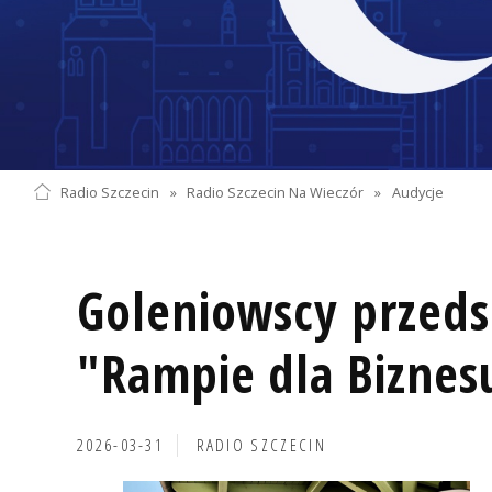
Radio Szczecin
»
Radio Szczecin Na Wieczór
»
Audycje
Goleniowscy przeds
"Rampie dla Biznes
2026-03-31
RADIO SZCZECIN