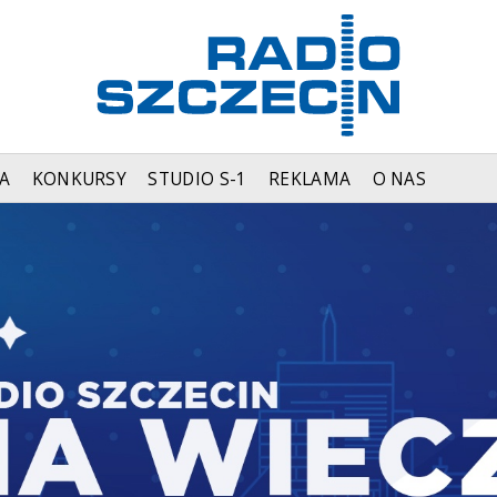
A
KONKURSY
STUDIO S-1
REKLAMA
O NAS