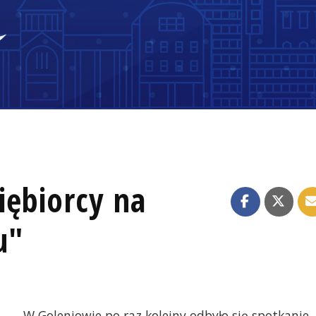
iębiorcy na
u"
W Goleniowie po raz kolejny odbyło się spotkanie