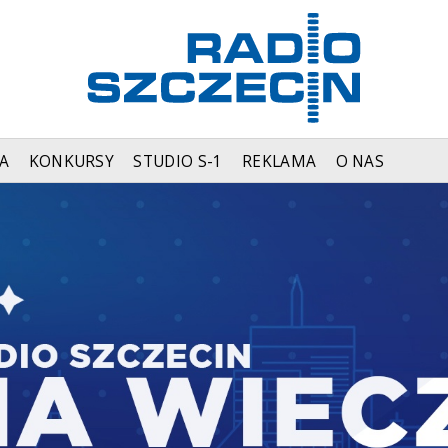
A
KONKURSY
STUDIO S-1
REKLAMA
O NAS