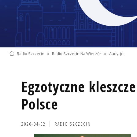
Radio Szczecin
»
Radio Szczecin Na Wieczór
»
Audycje
Egzotyczne kleszcze
Polsce
2026-04-02
RADIO SZCZECIN