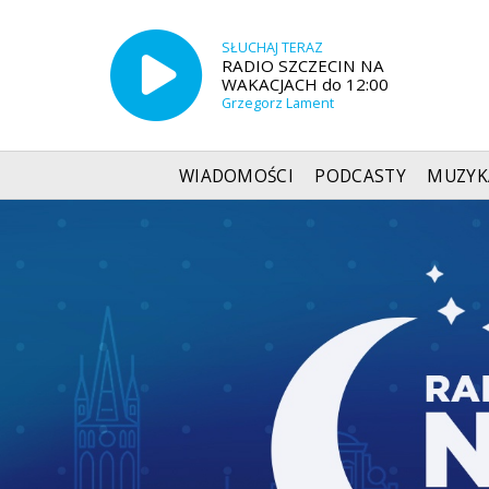
SŁUCHAJ TERAZ
RADIO SZCZECIN NA
WAKACJACH do 12:00
Grzegorz Lament
WIADOMOŚCI
PODCASTY
MUZYK