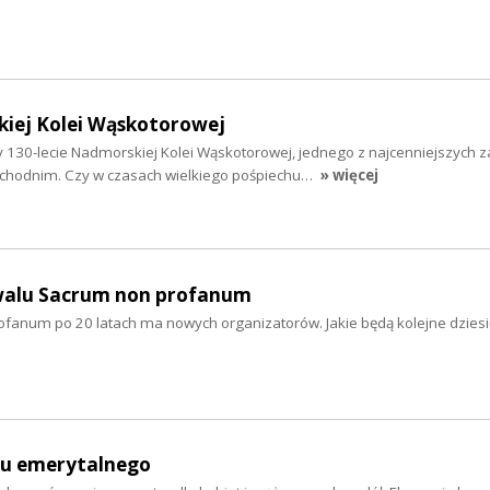
kiej Kolei Wąskotorowej
130-lecie Nadmorskiej Kolei Wąskotorowej, jednego z najcenniejszych 
achodnim. Czy w czasach wielkiego pośpiechu…
» więcej
iwalu Sacrum non profanum
ofanum po 20 latach ma nowych organizatorów. Jakie będą kolejne dziesię
mu emerytalnego