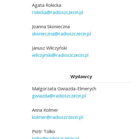
Agata Rokicka
rokicka@radioszczecin.pl
Joanna Skonieczna
skonieczna@radioszczecin.pl
Janusz Wilczyński
wilczynski@radioszczecin.pl
Wydawcy
Małgorzata Gwiazda-Elmerych
gwiazda@radioszczecin.pl
Anna Kolmer
kolmer@radioszczecin.pl
Piotr Tolko
tolko@radioszczecin.pl