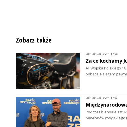
Zobacz także
2026-05-20, godz. 17:48
Za co kochamy J
Al. Wojska Polskiego 186
odbędzie się tam pewn
2026-05-20, godz. 17:46
Międzynarodowa 
Podczas biennale sztuki
pawilonów rosyjskiego i