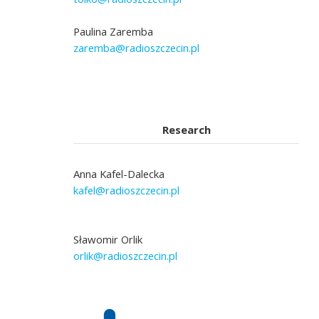
Paulina Zaremba
zaremba@radioszczecin.pl
Research
Anna Kafel-Dalecka
kafel@radioszczecin.pl
Sławomir Orlik
orlik@radioszczecin.pl