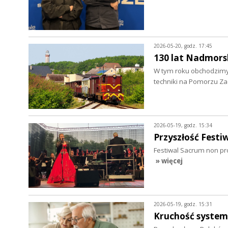
2026-05-20, godz. 17:45
130 lat Nadmors
W tym roku obchodzimy 
techniki na Pomorzu Z
2026-05-19, godz. 15:34
Przyszłość Fest
Festiwal Sacrum non pr
» więcej
2026-05-19, godz. 15:31
Kruchość syste