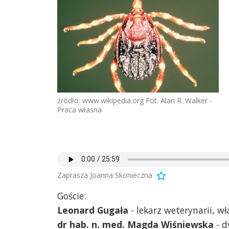
źródło: www.wikipedia.org Fot. Alan R. Walker -
Praca własna
Zaprasza Joanna Skonieczna
Goście:
Leonard Gugała
- lekarz weterynarii, wł
dr hab. n. med. Magda Wiśniewska
- d