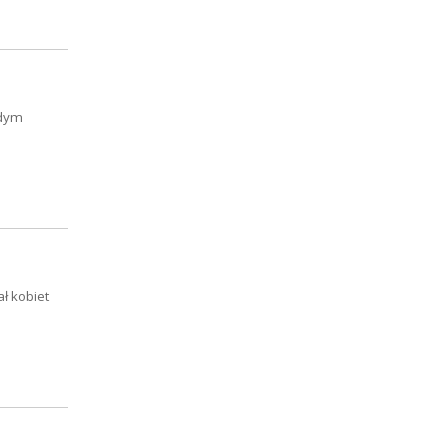
odym
ał kobiet