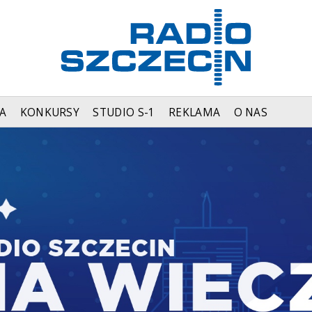
A
KONKURSY
STUDIO S-1
REKLAMA
O NAS