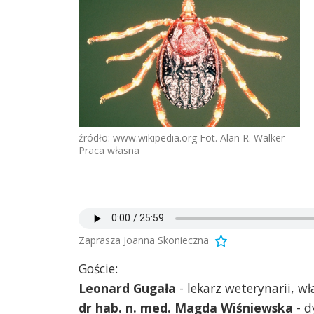
źródło: www.wikipedia.org Fot. Alan R. Walker -
Praca własna
Zaprasza Joanna Skonieczna
Goście:
Leonard Gugała
- lekarz weterynarii, wł
dr hab. n. med. Magda Wiśniewska
- d