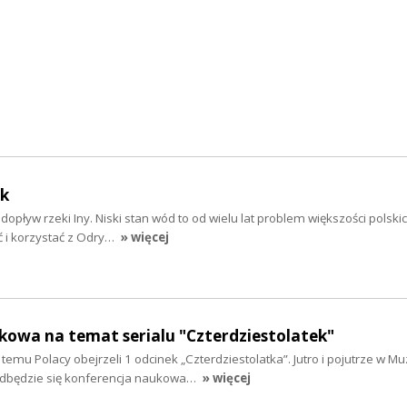
ek
opływ rzeki Iny. Niski stan wód to od wielu lat problem większości polskic
ć i korzystać z Odry…
» więcej
kowa na temat serialu "Czterdziestolatek"
 temu Polacy obejrzeli 1 odcinek „Czterdziestolatka”. Jutro i pojutrze w 
 odbędzie się konferencja naukowa…
» więcej