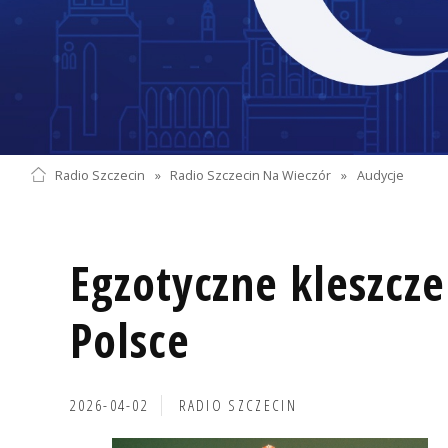
Radio Szczecin
»
Radio Szczecin Na Wieczór
»
Audycje
Egzotyczne kleszcze
Polsce
2026-04-02
RADIO SZCZECIN