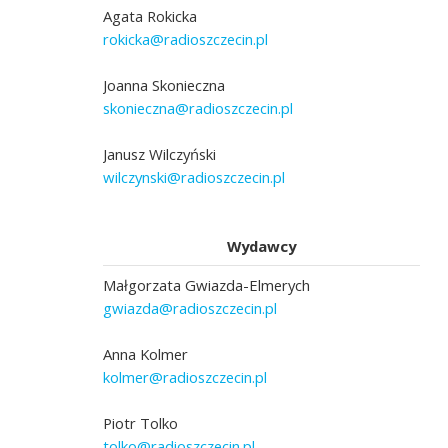
Agata Rokicka
rokicka@radioszczecin.pl
Joanna Skonieczna
skonieczna@radioszczecin.pl
Janusz Wilczyński
wilczynski@radioszczecin.pl
Wydawcy
Małgorzata Gwiazda-Elmerych
gwiazda@radioszczecin.pl
Anna Kolmer
kolmer@radioszczecin.pl
Piotr Tolko
tolko@radioszczecin.pl