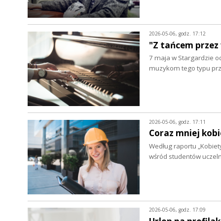
2026-05-06, godz. 17:12
"Z tańcem przez 
7 maja w Stargardzie od
muzykom tego typu prz
2026-05-06, godz. 17:11
Coraz mniej kobi
Według raportu „Kobiety 
wśród studentów uczeln
2026-05-06, godz. 17:09