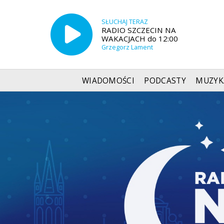
SŁUCHAJ TERAZ
RADIO SZCZECIN NA
WAKACJACH do 12:00
Grzegorz Lament
WIADOMOŚCI
PODCASTY
MUZYK