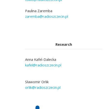
Paulina Zaremba
zaremba@radioszczecin.pl
Research
Anna Kafel-Dalecka
kafel@radioszczecin.pl
Sławomir Orlik
orlik@radioszczecin.pl