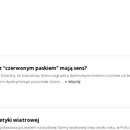
z "czerwonym paskiem" mają sens?
w Dziecka, że lodziarnia, która nagradza darmowymi lodami uczniów za ś
em dyskryminuje pozostałe dzieci…
» więcej
etyki wiatrowej
skiwania pozwoleń na budowę farmy wiatrowej trwa około roku, w Polsc