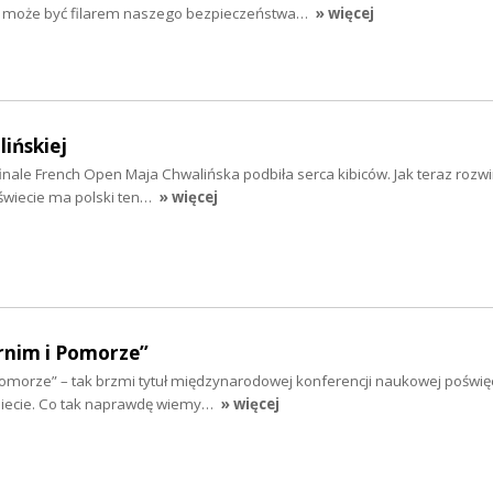
tru może być filarem naszego bezpieczeństwa…
» więcej
ińskiej
ale French Open Maja Chwalińska podbiła serca kibiców. Jak teraz rozwini
w świecie ma polski ten…
» więcej
rnim i Pomorze”
 Pomorze” – tak brzmi tytuł międzynarodowej konferencji naukowej poświę
obiecie. Co tak naprawdę wiemy…
» więcej