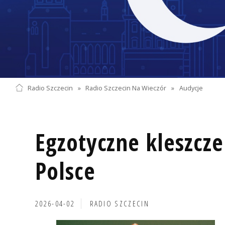
Radio Szczecin
»
Radio Szczecin Na Wieczór
»
Audycje
Egzotyczne kleszcze
Polsce
2026-04-02
RADIO SZCZECIN