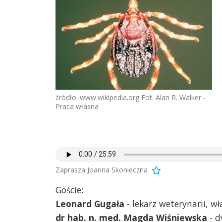
źródło: www.wikipedia.org Fot. Alan R. Walker -
Praca własna
Zaprasza Joanna Skonieczna
Goście:
Leonard Gugała
- lekarz weterynarii, wł
dr hab. n. med. Magda Wiśniewska
- d