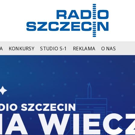
A
KONKURSY
STUDIO S-1
REKLAMA
O NAS