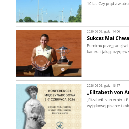
10 lat. Czy prąd z wia
2026-06-08, godz. 14:06
Sukces Mai Chwal
Pomimo przegranej w fin
kariera i jaką pozycję 
2026-06-03, godz. 16:17
„Elizabeth von A
„Elizabeth von Arnim i
wyjątkowej pisarce i k