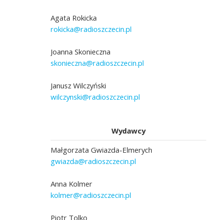
Agata Rokicka
rokicka@radioszczecin.pl
Joanna Skonieczna
skonieczna@radioszczecin.pl
Janusz Wilczyński
wilczynski@radioszczecin.pl
Wydawcy
Małgorzata Gwiazda-Elmerych
gwiazda@radioszczecin.pl
Anna Kolmer
kolmer@radioszczecin.pl
Piotr Tolko