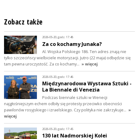
Zobacz także
2026-05-20, godz. 17:48
Za co kochamy Junaka?
Al. Wojska Polskiego 186. Ten adres znają nie
tylko szczecińscy wielbiciele motoryzacji. Jutro (22 maja) odbędzie się
tam pewna uroczystość. Za co kochamy…
» więcej
2026-05-20, godz. 17:46
Międzynarodowa Wystawa Sztuki -
La Biennale di Venezia
Podczas biennale sztuki w Wenecji
najgłośniejszym echem odbiły się protesty przeciwko obecności
pawilonów rosyjskiego i izraelskiego. Czy polityka nie zakrzykuje…
»
więcej
2026-05-20, godz. 17:45
130 lat Nadmorskiej Kolei