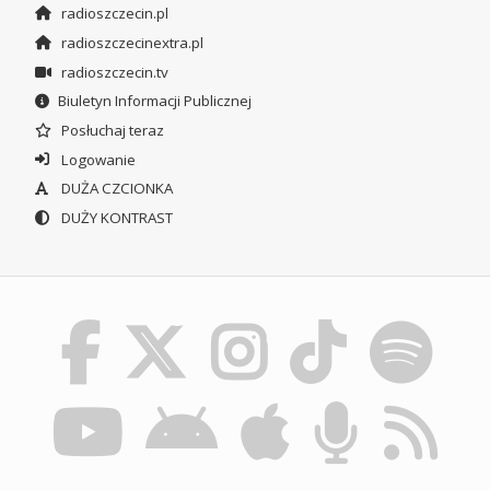
radioszczecin.pl
radioszczecinextra.pl
radioszczecin.tv
Biuletyn Informacji Publicznej
Posłuchaj teraz
Logowanie
DUŻA CZCIONKA
DUŻY KONTRAST