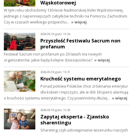
Wąskotorowej
W tym roku obchodzimy 130-lecie Nadmorskiej Kolei Wąskotorowej,
jednego z najcenniejszych zabytków techniki na Pomorzu Zachodnim.
Czy w czasach wielkiego pośpiechu…
» więcej
2026-05-19, godz. 15:34
Przyszłość Festiwalu Sacrum non
profanum
Festiwal Sacrum non profanum po 20 latach ma nowych
organizatorów. Jakie będą kolejne dziesięciolecia?
» więcej
2026-05-19, godz. 15:31
Kruchość systemu emerytalnego
Ponad połowa Polaków chce zrównania emerytur
dla kobiet i mężczyzn, ale w dół. Eksperci alarmują
o kruchości systemu emerytalnego. Czy powinniśmy dłużej…
» więcej
2026-05-19, godz. 15:29
Zapytaj eksperta - Zjawisko
sharentingu
Shareting czyli udostępnianie wizerunku naszych