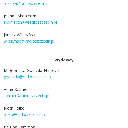
rokicka@radioszczecin.pl
Joanna Skonieczna
skonieczna@radioszczecin.pl
Janusz Wilczyński
wilczynski@radioszczecin.pl
Wydawcy
Małgorzata Gwiazda-Elmerych
gwiazda@radioszczecin.pl
Anna Kolmer
kolmer@radioszczecin.pl
Piotr Tolko
tolko@radioszczecin.pl
Paulina Zaremba