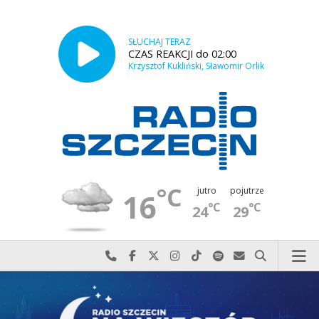
SŁUCHAJ TERAZ
CZAS REAKCJI do 02:00
Krzysztof Kukliński, Sławomir Orlik
°C
jutro
pojutrze
16
°C
°C
24
29
Najlepiej po prostu do nas zadzwoń
Odwiedź nas na Facebook-u
Odwiedź nas na X
Odwiedź nas na Instagram-ie
Odwiedź nas na TikTok-u
Szukaj nas na Spotify
Wyślij do nas w
Szukaj