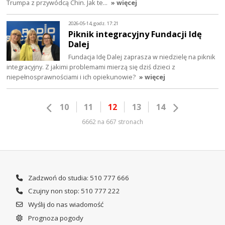
Trumpa z przywódcą Chin. Jak te…
» więcej
2026-05-14, godz. 17:21
Piknik integracyjny Fundacji Idę
Dalej
Fundacja Idę Dalej zaprasza w niedzielę na piknik
integracyjny. Z jakimi problemami mierzą się dziś dzieci z
niepełnosprawnościami i ich opiekunowie?
» więcej
10
11
12
13
14
6662 na 667 stronach
Zadzwoń do studia: 510 777 666
Czujny non stop: 510 777 222
Wyślij do nas wiadomość
Prognoza pogody