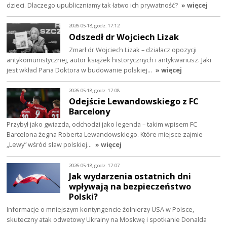
dzieci. Dlaczego upubliczniamy tak łatwo ich prywatność?
» więcej
2026-05-18, godz. 17:12
Odszedł dr Wojciech Lizak
Zmarł dr Wojciech Lizak – działacz opozycji
antykomunistycznej, autor książek historycznych i antykwariusz. Jaki
jest wkład Pana Doktora w budowanie polskiej…
» więcej
2026-05-18, godz. 17:08
Odejście Lewandowskiego z FC
Barcelony
Przybył jako gwiazda, odchodzi jako legenda – takim wpisem FC
Barcelona żegna Roberta Lewandowskiego. Które miejsce zajmie
„Lewy” wśród sław polskiej…
» więcej
2026-05-18, godz. 17:07
Jak wydarzenia ostatnich dni
wpływają na bezpieczeństwo
Polski?
Informacje o mniejszym kontyngencie żołnierzy USA w Polsce,
skuteczny atak odwetowy Ukrainy na Moskwę i spotkanie Donalda