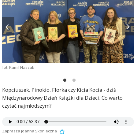
fot. Kamil Flaszak
ź
Kopciuszek, Pinokio, Florka czy Kicia Kocia - dziś
Międzynarodowy Dzień Książki dla Dzieci. Co warto
czytać najmłodszym?
Zaprasza Joanna Skonieczna