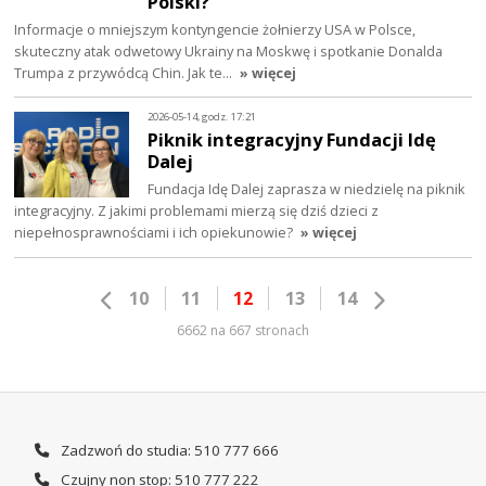
Polski?
Informacje o mniejszym kontyngencie żołnierzy USA w Polsce,
skuteczny atak odwetowy Ukrainy na Moskwę i spotkanie Donalda
Trumpa z przywódcą Chin. Jak te…
» więcej
2026-05-14, godz. 17:21
Piknik integracyjny Fundacji Idę
Dalej
Fundacja Idę Dalej zaprasza w niedzielę na piknik
integracyjny. Z jakimi problemami mierzą się dziś dzieci z
niepełnosprawnościami i ich opiekunowie?
» więcej
10
11
12
13
14
6662 na 667 stronach
Zadzwoń do studia: 510 777 666
Czujny non stop: 510 777 222