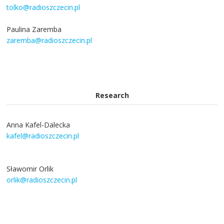
tolko@radioszczecin.pl
Paulina Zaremba
zaremba@radioszczecin.pl
Research
Anna Kafel-Dalecka
kafel@radioszczecin.pl
Sławomir Orlik
orlik@radioszczecin.pl