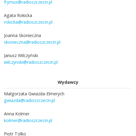
frymus@radioszczecin.pl
Agata Rokicka
rokicka@radioszczecin.pl
Joanna Skonieczna
skonieczna@radioszczecin.pl
Janusz Wilczyński
wilczynski@radioszczecin.pl
Wydawcy
Małgorzata Gwiazda-Elmerych
gwiazda@radioszczecin.pl
Anna Kolmer
kolmer@radioszczecin.pl
Piotr Tolko