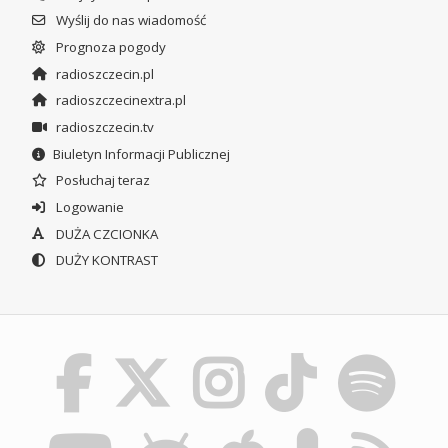
Wyślij do nas wiadomość
Prognoza pogody
radioszczecin.pl
radioszczecinextra.pl
radioszczecin.tv
Biuletyn Informacji Publicznej
Posłuchaj teraz
Logowanie
DUŻA CZCIONKA
DUŻY KONTRAST