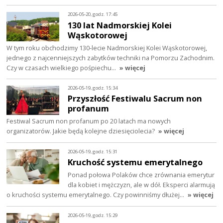
2026-05-20, godz. 17:45
130 lat Nadmorskiej Kolei
Wąskotorowej
W tym roku obchodzimy 130-lecie Nadmorskiej Kolei Wąskotorowej,
jednego z najcenniejszych zabytków techniki na Pomorzu Zachodnim.
Czy w czasach wielkiego pośpiechu…
» więcej
2026-05-19, godz. 15:34
Przyszłość Festiwalu Sacrum non
profanum
Festiwal Sacrum non profanum po 20 latach ma nowych
organizatorów. Jakie będą kolejne dziesięciolecia?
» więcej
2026-05-19, godz. 15:31
Kruchość systemu emerytalnego
Ponad połowa Polaków chce zrównania emerytur
dla kobiet i mężczyzn, ale w dół. Eksperci alarmują
o kruchości systemu emerytalnego. Czy powinniśmy dłużej…
» więcej
2026-05-19, godz. 15:29