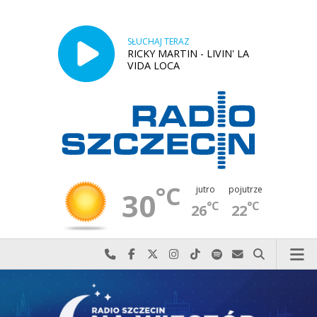
SŁUCHAJ TERAZ
RICKY MARTIN - LIVIN' LA
VIDA LOCA
°C
jutro
pojutrze
30
°C
°C
26
22
Najlepiej po prostu do nas zadzwoń
Odwiedź nas na Facebook-u
Odwiedź nas na X
Odwiedź nas na Instagram-ie
Odwiedź nas na TikTok-u
Szukaj nas na Spotify
Wyślij do nas w
Szukaj