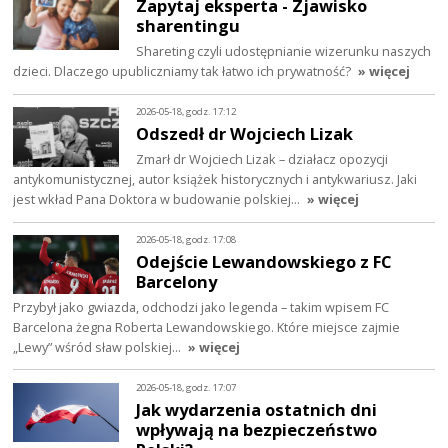
Zapytaj eksperta - Zjawisko
sharentingu
Shareting czyli udostępnianie wizerunku naszych
dzieci. Dlaczego upubliczniamy tak łatwo ich prywatność?
» więcej
2026-05-18, godz. 17:12
Odszedł dr Wojciech Lizak
Zmarł dr Wojciech Lizak – działacz opozycji
antykomunistycznej, autor książek historycznych i antykwariusz. Jaki
jest wkład Pana Doktora w budowanie polskiej…
» więcej
2026-05-18, godz. 17:08
Odejście Lewandowskiego z FC
Barcelony
Przybył jako gwiazda, odchodzi jako legenda – takim wpisem FC
Barcelona żegna Roberta Lewandowskiego. Które miejsce zajmie
„Lewy” wśród sław polskiej…
» więcej
2026-05-18, godz. 17:07
Jak wydarzenia ostatnich dni
wpływają na bezpieczeństwo