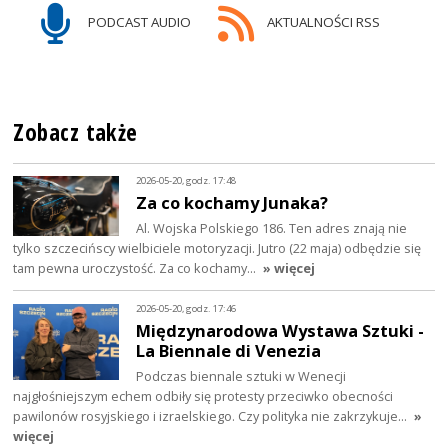
PODCAST AUDIO
AKTUALNOŚCI RSS
Zobacz także
2026-05-20, godz. 17:48
Za co kochamy Junaka?
Al. Wojska Polskiego 186. Ten adres znają nie
tylko szczecińscy wielbiciele motoryzacji. Jutro (22 maja) odbędzie się
tam pewna uroczystość. Za co kochamy…
» więcej
2026-05-20, godz. 17:46
Międzynarodowa Wystawa Sztuki -
La Biennale di Venezia
Podczas biennale sztuki w Wenecji
najgłośniejszym echem odbiły się protesty przeciwko obecności
pawilonów rosyjskiego i izraelskiego. Czy polityka nie zakrzykuje…
»
więcej