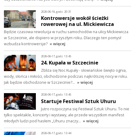
2026-06-18, godz. 20:31
Kontrowersje wokół ścieżki
rowerowej na ul. Mickiewicza
Będzie czasowa rewolucja w ruchu samochodów na ulicy Mickiewicza
w Szczecinie, ale dopiero w przyszłym roku. Dlaczego ten pomysł
wzbudza kontrowersje?
» więcej
2026-06-17, godz. 13:45
24. Kupała w Szczecinie
Zbliża się Noc Kupały - słowiańskie święto ognia,
wody, słońca i miłości, obchodzone podczas najkrótszej nocy w roku.
Jak będzie obchodzone w Szczecinie?…
» więcej
2026-06-17, godz. 13:45
Startuje Festiwal Sztuk Uhuru
Jutro rozpoczyna się Festiwal Sztuk Uhuru. To nie
tylko spektakle, koncerty i wystawy, ale przede wszystkim manifest
młodych ludzi pod hasłem „Uhuru znaczy…
» więcej
2026-06-17, godz. 13:44