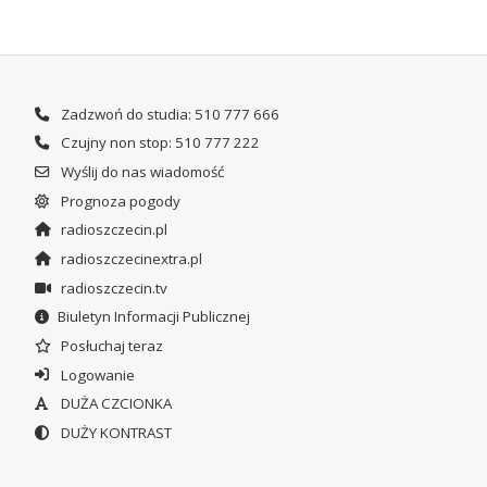
Zadzwoń do studia: 510 777 666
Czujny non stop: 510 777 222
Wyślij do nas wiadomość
Prognoza pogody
radioszczecin.pl
radioszczecinextra.pl
radioszczecin.tv
Biuletyn Informacji Publicznej
Posłuchaj teraz
Logowanie
DUŻA CZCIONKA
DUŻY KONTRAST