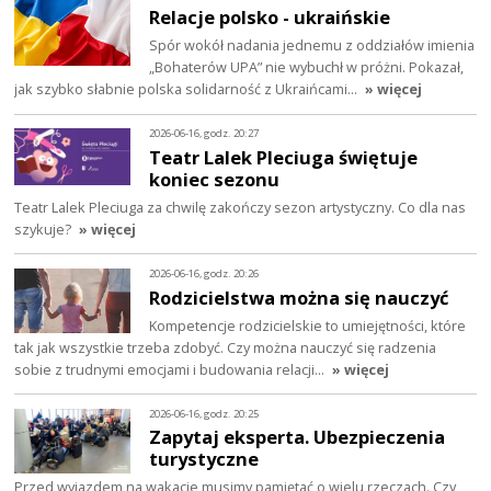
Relacje polsko - ukraińskie
Spór wokół nadania jednemu z oddziałów imienia
„Bohaterów UPA” nie wybuchł w próżni. Pokazał,
jak szybko słabnie polska solidarność z Ukraińcami…
» więcej
2026-06-16, godz. 20:27
Teatr Lalek Pleciuga świętuje
koniec sezonu
Teatr Lalek Pleciuga za chwilę zakończy sezon artystyczny. Co dla nas
szykuje?
» więcej
2026-06-16, godz. 20:26
Rodzicielstwa można się nauczyć
Kompetencje rodzicielskie to umiejętności, które
tak jak wszystkie trzeba zdobyć. Czy można nauczyć się radzenia
sobie z trudnymi emocjami i budowania relacji…
» więcej
2026-06-16, godz. 20:25
Zapytaj eksperta. Ubezpieczenia
turystyczne
Przed wyjazdem na wakacje musimy pamiętać o wielu rzeczach. Czy