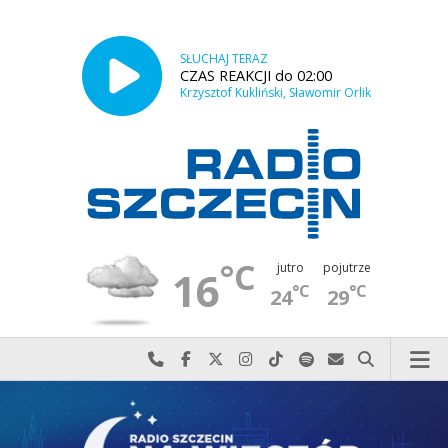
SŁUCHAJ TERAZ
CZAS REAKCJI do 02:00
Krzysztof Kukliński, Sławomir Orlik
°C
jutro
pojutrze
16
°C
°C
24
29
Najlepiej po prostu do nas zadzwoń
Odwiedź nas na Facebook-u
Odwiedź nas na X
Odwiedź nas na Instagram-ie
Odwiedź nas na TikTok-u
Szukaj nas na Spotify
Wyślij do nas w
Szukaj