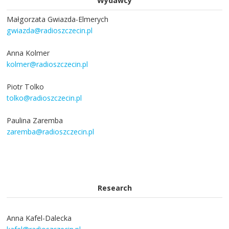
Wydawcy
Małgorzata Gwiazda-Elmerych
gwiazda@radioszczecin.pl
Anna Kolmer
kolmer@radioszczecin.pl
Piotr Tolko
tolko@radioszczecin.pl
Paulina Zaremba
zaremba@radioszczecin.pl
Research
Anna Kafel-Dalecka