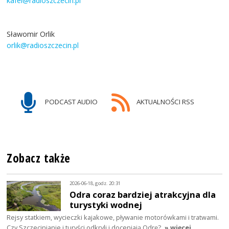
kafel@radioszczecin.pl
Sławomir Orlik
orlik@radioszczecin.pl
PODCAST AUDIO
AKTUALNOŚCI RSS
Zobacz także
2026-06-18, godz. 20:31
Odra coraz bardziej atrakcyjna dla
turystyki wodnej
Rejsy statkiem, wycieczki kajakowe, pływanie motorówkami i tratwami.
Czy Szczecinianie i turyści odkryli i doceniają Odrę?
» więcej