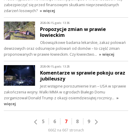
zabezpieczyć się przed finansowymi skutkami nieprzewidzianych
zdarzeń losowych?
» więcej
2026-06-15, godz. 13:36
Propozycje zmian w prawie
łowieckim
Obowiązkowe badania lekarskie, zakaz polowań
dewizowych oraz odsunięcie polowań od domów – to część zmian
proponowanych w prawie łowieckim. Czy łowiectwo…
» więcej
2026-06-15, godz. 13:28
Komentarze w sprawie pokoju oraz
jubileuszy
Jest wstępne porozumienie Iran – USA w sprawie
zakończenia wojny. Walki MMA w ogrodach Białego Domu
zorganizował Donald Trump z okazji osiemdziesiątej rocznicy…
»
więcej
5
6
7
8
9
6662 na 667 stronach