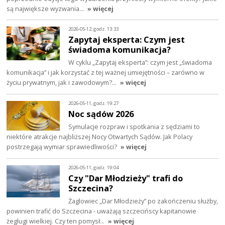
są największe wyzwania…
» więcej
2026-05-12, godz. 13:33
Zapytaj eksperta: Czym jest
świadoma komunikacja?
W cyklu „Zapytaj eksperta”: czym jest „świadoma
komunikacja” i jak korzystać z tej ważnej umiejętności – zarówno w
życiu prywatnym, jak i zawodowym?…
» więcej
2026-05-11, godz. 19:27
Noc sądów 2026
Symulacje rozpraw i spotkania z sędziami to
niektóre atrakcje najbliższej Nocy Otwartych Sądów. Jak Polacy
postrzegają wymiar sprawiedliwości?
» więcej
2026-05-11, godz. 19:04
Czy "Dar Młodzieży" trafi do
Szczecina?
Żaglowiec „Dar Młodzieży” po zakończeniu służby,
powinien trafić do Szczecina - uważają szczecińscy kapitanowie
żeglugi wielkiej. Czy ten pomysł…
» więcej