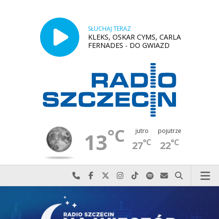
SŁUCHAJ TERAZ
KLEKS, OSKAR CYMS, CARLA
FERNADES - DO GWIAZD
°C
jutro
pojutrze
13
°C
°C
27
22
Najlepiej po prostu do nas zadzwoń
Odwiedź nas na Facebook-u
Odwiedź nas na X
Odwiedź nas na Instagram-ie
Odwiedź nas na TikTok-u
Szukaj nas na Spotify
Wyślij do nas w
Szukaj