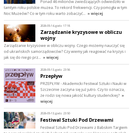
Ponad 46 milionów zwiedzających odwiedziło w
tamtym roku polskie muzea. To rekord frekwencji. Czy pomogła w tym
Noc Muzeów? Co w tym roku warto zobaczyć…
» więcej
2026-05-14, godz. 17:18
Zarządzanie kryzysowe w obliczu
wojny
Zarządzanie kryzysowe w obliczu wojny. Czego możemy nauczyć się
od ukraińskich samorządowców? Czy wiemy jak reagować na kryzys i
jak się do niego prz…
» więcej
2026-05-13, godz. 23:56
Przepływ
PRZEPŁYW - Akademicki Festiwal Sztuki i Nauki w
Szczecinie zaczyna się już jutro. Czy to oznacza,
że rodzi się nowa jakość kultury studenckiej?
»
więcej
2026-05-13, godz. 23:50
Festiwal Sztuki Pod Drzewami
Festiwal Sztuki Pod Drzewami z Babskim Targiem