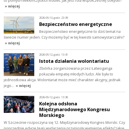
to pomysł niekłończyckich kobiet. Jak jest rola współczesnej sołtyski?
» więcej
2026-05-13, godz. 23:39
Bezpieczeństwo energetyczne
Bezpieczeństwo energetyczne to dziś temat na
świecie numer jeden. Czy możemy być w tej kwestii samowystarczalni?
» więcej
2026-05-12, godz. 13:41
Istota działania wolontariatu
Zbiórka zorganizowana przez Łatwoganga
pokazała empatię młodych ludzi. Ale była to
jednostkowa akcja. Wolontariat może mieć charakter akcyjny, jednak
jego…
» więcej
2026-05-12, godz. 13:38
Kolejna odsłona
Międzynarodowego Kongresu
Morskiego
W Szczecinie rozpoczyna się 12. Międzynarodowy Kongres Morski. Czy
poprzednie edycje tego wydarzenia przyniosły wymierne efekty? Jakie