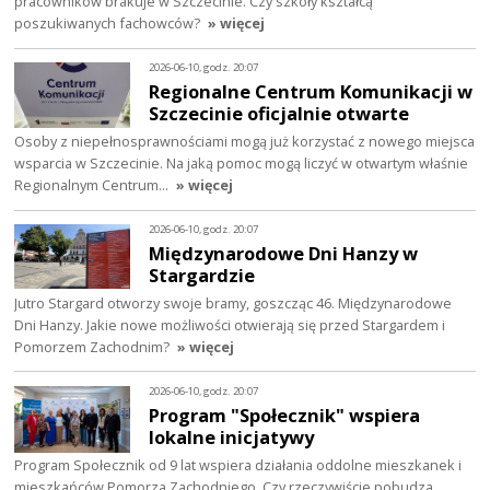
pracowników brakuje w Szczecinie. Czy szkoły kształcą
poszukiwanych fachowców?
» więcej
2026-06-10, godz. 20:07
Regionalne Centrum Komunikacji w
Szczecinie oficjalnie otwarte
Osoby z niepełnosprawnościami mogą już korzystać z nowego miejsca
wsparcia w Szczecinie. Na jaką pomoc mogą liczyć w otwartym właśnie
Regionalnym Centrum…
» więcej
2026-06-10, godz. 20:07
Międzynarodowe Dni Hanzy w
Stargardzie
Jutro Stargard otworzy swoje bramy, goszcząc 46. Międzynarodowe
Dni Hanzy. Jakie nowe możliwości otwierają się przed Stargardem i
Pomorzem Zachodnim?
» więcej
2026-06-10, godz. 20:07
Program "Społecznik" wspiera
lokalne inicjatywy
Program Społecznik od 9 lat wspiera działania oddolne mieszkanek i
mieszkańców Pomorza Zachodniego. Czy rzeczywiście pobudza