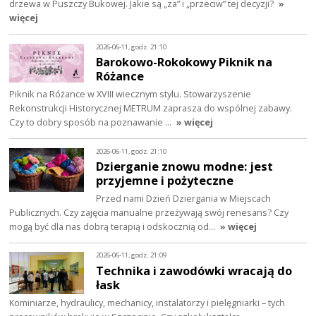
drzewa w Puszczy Bukowej. Jakie są „za” i „przeciw” tej decyzji?
»
więcej
2026-06-11, godz. 21:10
Barokowo-Rokokowy Piknik na
Różance
Piknik na Różance w XVIII wiecznym stylu. Stowarzyszenie
Rekonstrukcji Historycznej METRUM zaprasza do wspólnej zabawy.
Czy to dobry sposób na poznawanie …
» więcej
2026-06-11, godz. 21:10
Dzierganie znowu modne: jest
przyjemne i pożyteczne
Przed nami Dzień Dziergania w Miejscach
Publicznych. Czy zajęcia manualne przeżywają swój renesans? Czy
mogą być dla nas dobrą terapią i odskocznią od…
» więcej
2026-06-11, godz. 21:09
Technika i zawodówki wracają do
łask
Kominiarze, hydraulicy, mechanicy, instalatorzy i pielęgniarki – tych