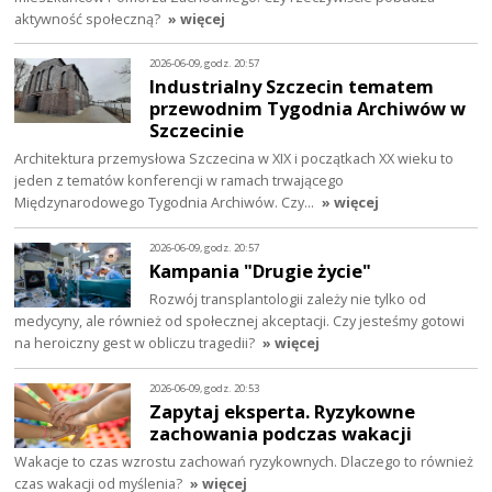
aktywność społeczną?
» więcej
2026-06-09, godz. 20:57
Industrialny Szczecin tematem
przewodnim Tygodnia Archiwów w
Szczecinie
Architektura przemysłowa Szczecina w XIX i początkach XX wieku to
jeden z tematów konferencji w ramach trwającego
Międzynarodowego Tygodnia Archiwów. Czy…
» więcej
2026-06-09, godz. 20:57
Kampania "Drugie życie"
Rozwój transplantologii zależy nie tylko od
medycyny, ale również od społecznej akceptacji. Czy jesteśmy gotowi
na heroiczny gest w obliczu tragedii?
» więcej
2026-06-09, godz. 20:53
Zapytaj eksperta. Ryzykowne
zachowania podczas wakacji
Wakacje to czas wzrostu zachowań ryzykownych. Dlaczego to również
czas wakacji od myślenia?
» więcej