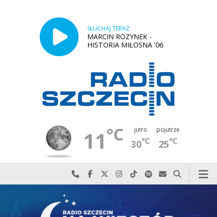
SŁUCHAJ TERAZ
MARCIN ROZYNEK -
HISTORIA MIŁOSNA '06
°C
jutro
pojutrze
11
°C
°C
30
25
Najlepiej po prostu do nas zadzwoń
Odwiedź nas na Facebook-u
Odwiedź nas na X
Odwiedź nas na Instagram-ie
Odwiedź nas na TikTok-u
Szukaj nas na Spotify
Wyślij do nas w
Szukaj