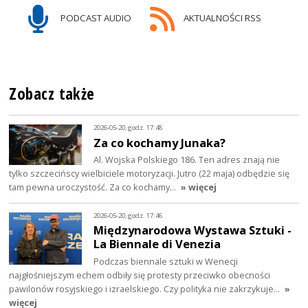
PODCAST AUDIO
AKTUALNOŚCI RSS
Zobacz także
2026-05-20, godz. 17:48
Za co kochamy Junaka?
Al. Wojska Polskiego 186. Ten adres znają nie
tylko szczecińscy wielbiciele motoryzacji. Jutro (22 maja) odbędzie się
tam pewna uroczystość. Za co kochamy…
» więcej
2026-05-20, godz. 17:46
Międzynarodowa Wystawa Sztuki -
La Biennale di Venezia
Podczas biennale sztuki w Wenecji
najgłośniejszym echem odbiły się protesty przeciwko obecności
pawilonów rosyjskiego i izraelskiego. Czy polityka nie zakrzykuje…
»
więcej