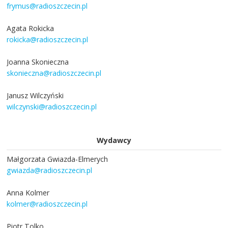
frymus@radioszczecin.pl
Agata Rokicka
rokicka@radioszczecin.pl
Joanna Skonieczna
skonieczna@radioszczecin.pl
Janusz Wilczyński
wilczynski@radioszczecin.pl
Wydawcy
Małgorzata Gwiazda-Elmerych
gwiazda@radioszczecin.pl
Anna Kolmer
kolmer@radioszczecin.pl
Piotr Tolko