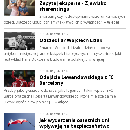
Zapytaj eksperta - Zjawisko
sharentingu
Shareting czyli udostępnianie wizerunku naszych
dzieci. Dlaczego upubliczniamy tak łatwo ich prywatność?
» więcej
2026-05-18, godz. 17:12
Odszedł dr Wojciech Lizak
Zmarł dr Wojciech Lizak – działacz opozycji
antykomunistycznej, autor książek historycznych i antykwariusz. Jaki
jest wkład Pana Doktora w budowanie polskiej…
» więcej
2026-05-18, godz. 17:08
Odejście Lewandowskiego z FC
Barcelony
Przybył jako gwiazda, odchodzi jako legenda – takim wpisem FC
Barcelona żegna Roberta Lewandowskiego. Które miejsce zajmie
„Lewy” wśród sław polskiej…
» więcej
2026-05-18, godz. 17:07
Jak wydarzenia ostatnich dni
wpływają na bezpieczeństwo