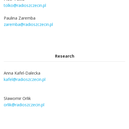
tolko@radioszczecin.pl
Paulina Zaremba
zaremba@radioszczecin.pl
Research
Anna Kafel-Dalecka
kafel@radioszczecin.pl
Sławomir Orlik
orlik@radioszczecin.pl