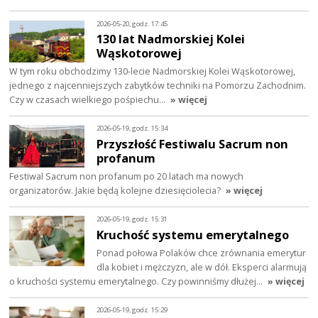
2026-05-20, godz. 17:45
130 lat Nadmorskiej Kolei
Wąskotorowej
W tym roku obchodzimy 130-lecie Nadmorskiej Kolei Wąskotorowej,
jednego z najcenniejszych zabytków techniki na Pomorzu Zachodnim.
Czy w czasach wielkiego pośpiechu…
» więcej
2026-05-19, godz. 15:34
Przyszłość Festiwalu Sacrum non
profanum
Festiwal Sacrum non profanum po 20 latach ma nowych
organizatorów. Jakie będą kolejne dziesięciolecia?
» więcej
2026-05-19, godz. 15:31
Kruchość systemu emerytalnego
Ponad połowa Polaków chce zrównania emerytur
dla kobiet i mężczyzn, ale w dół. Eksperci alarmują
o kruchości systemu emerytalnego. Czy powinniśmy dłużej…
» więcej
2026-05-19, godz. 15:29