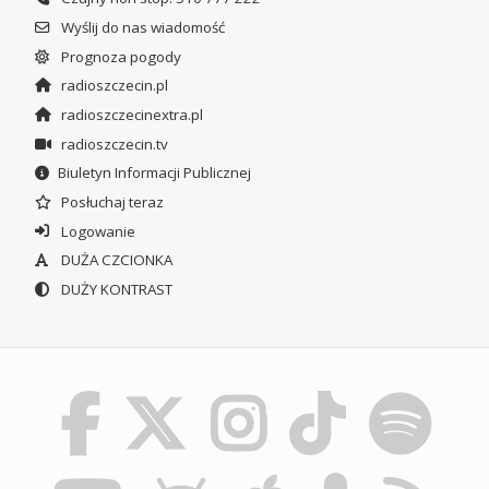
Wyślij do nas wiadomość
Prognoza pogody
radioszczecin.pl
radioszczecinextra.pl
radioszczecin.tv
Biuletyn Informacji Publicznej
Posłuchaj teraz
Logowanie
DUŻA CZCIONKA
DUŻY KONTRAST