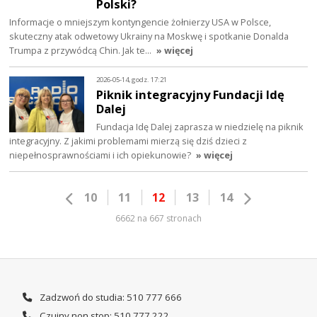
Polski?
Informacje o mniejszym kontyngencie żołnierzy USA w Polsce,
skuteczny atak odwetowy Ukrainy na Moskwę i spotkanie Donalda
Trumpa z przywódcą Chin. Jak te…
» więcej
2026-05-14, godz. 17:21
Piknik integracyjny Fundacji Idę
Dalej
Fundacja Idę Dalej zaprasza w niedzielę na piknik
integracyjny. Z jakimi problemami mierzą się dziś dzieci z
niepełnosprawnościami i ich opiekunowie?
» więcej
10
11
12
13
14
6662 na 667 stronach
Zadzwoń do studia: 510 777 666
Czujny non stop: 510 777 222