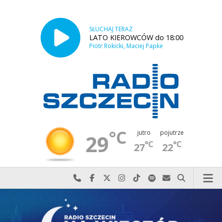
SŁUCHAJ TERAZ
LATO KIEROWCÓW do 18:00
Piotr Rokicki, Maciej Papke
°C
jutro
pojutrze
29
°C
°C
27
22
Najlepiej po prostu do nas zadzwoń
Odwiedź nas na Facebook-u
Odwiedź nas na X
Odwiedź nas na Instagram-ie
Odwiedź nas na TikTok-u
Szukaj nas na Spotify
Wyślij do nas w
Szukaj