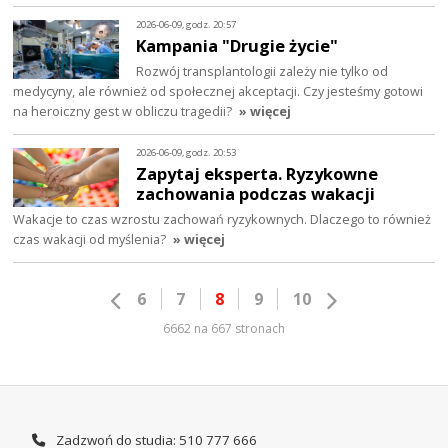
2026-06-09, godz. 20:57
Kampania "Drugie życie"
Rozwój transplantologii zależy nie tylko od
medycyny, ale również od społecznej akceptacji. Czy jesteśmy gotowi
na heroiczny gest w obliczu tragedii?
» więcej
2026-06-09, godz. 20:53
Zapytaj eksperta. Ryzykowne
zachowania podczas wakacji
Wakacje to czas wzrostu zachowań ryzykownych. Dlaczego to również
czas wakacji od myślenia?
» więcej
6
7
8
9
10
6662 na 667 stronach
Zadzwoń do studia: 510 777 666