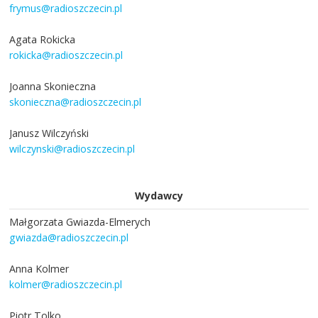
frymus@radioszczecin.pl
Agata Rokicka
rokicka@radioszczecin.pl
Joanna Skonieczna
skonieczna@radioszczecin.pl
Janusz Wilczyński
wilczynski@radioszczecin.pl
Wydawcy
Małgorzata Gwiazda-Elmerych
gwiazda@radioszczecin.pl
Anna Kolmer
kolmer@radioszczecin.pl
Piotr Tolko