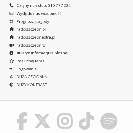
Czujny non stop: 510 777 222
Wyślij do nas wiadomość
Prognoza pogody
radioszczecin.pl
radioszczecinextra.pl
radioszczecin.tv
Biuletyn Informacji Publicznej
Posłuchaj teraz
Logowanie
DUŻA CZCIONKA
DUŻY KONTRAST