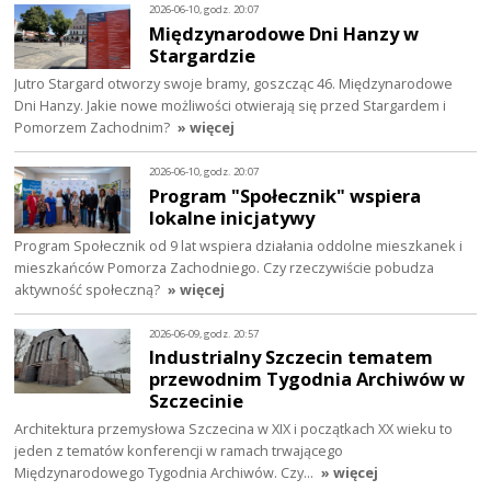
2026-06-10, godz. 20:07
Międzynarodowe Dni Hanzy w
Stargardzie
Jutro Stargard otworzy swoje bramy, goszcząc 46. Międzynarodowe
Dni Hanzy. Jakie nowe możliwości otwierają się przed Stargardem i
Pomorzem Zachodnim?
» więcej
2026-06-10, godz. 20:07
Program "Społecznik" wspiera
lokalne inicjatywy
Program Społecznik od 9 lat wspiera działania oddolne mieszkanek i
mieszkańców Pomorza Zachodniego. Czy rzeczywiście pobudza
aktywność społeczną?
» więcej
2026-06-09, godz. 20:57
Industrialny Szczecin tematem
przewodnim Tygodnia Archiwów w
Szczecinie
Architektura przemysłowa Szczecina w XIX i początkach XX wieku to
jeden z tematów konferencji w ramach trwającego
Międzynarodowego Tygodnia Archiwów. Czy…
» więcej