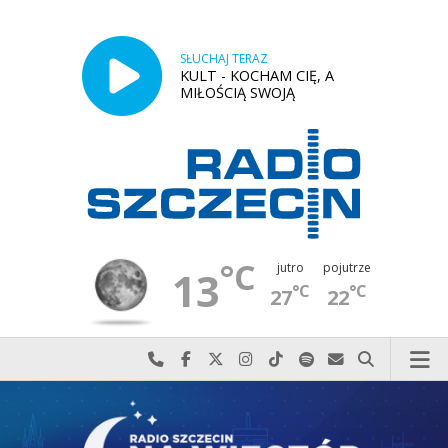
SŁUCHAJ TERAZ
KULT - KOCHAM CIĘ, A
MIŁOŚCIĄ SWOJĄ
°C
jutro
pojutrze
13
°C
°C
27
22
Najlepiej po prostu do nas zadzwoń
Odwiedź nas na Facebook-u
Odwiedź nas na X
Odwiedź nas na Instagram-ie
Odwiedź nas na TikTok-u
Szukaj nas na Spotify
Wyślij do nas w
Szukaj