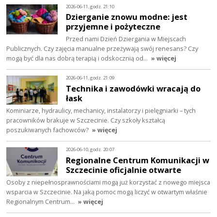
2026-06-11, godz. 21:10
Dzierganie znowu modne: jest
przyjemne i pożyteczne
Przed nami Dzień Dziergania w Miejscach
Publicznych. Czy zajęcia manualne przeżywają swój renesans? Czy
mogą być dla nas dobrą terapią i odskocznią od…
» więcej
2026-06-11, godz. 21:09
Technika i zawodówki wracają do
łask
Kominiarze, hydraulicy, mechanicy, instalatorzy i pielęgniarki – tych
pracowników brakuje w Szczecinie. Czy szkoły kształcą
poszukiwanych fachowców?
» więcej
2026-06-10, godz. 20:07
Regionalne Centrum Komunikacji w
Szczecinie oficjalnie otwarte
Osoby z niepełnosprawnościami mogą już korzystać z nowego miejsca
wsparcia w Szczecinie. Na jaką pomoc mogą liczyć w otwartym właśnie
Regionalnym Centrum…
» więcej