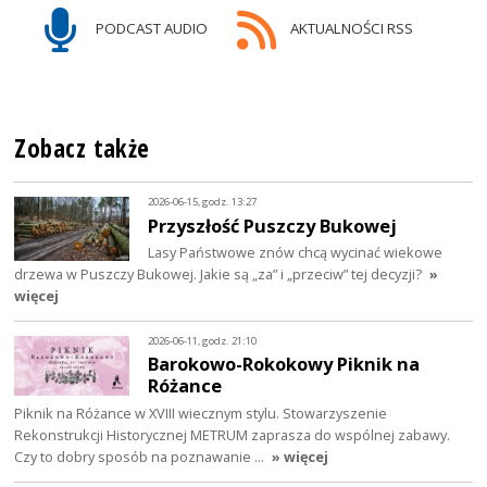
PODCAST AUDIO
AKTUALNOŚCI RSS
Zobacz także
2026-06-15, godz. 13:27
Przyszłość Puszczy Bukowej
Lasy Państwowe znów chcą wycinać wiekowe
drzewa w Puszczy Bukowej. Jakie są „za” i „przeciw” tej decyzji?
»
więcej
2026-06-11, godz. 21:10
Barokowo-Rokokowy Piknik na
Różance
Piknik na Różance w XVIII wiecznym stylu. Stowarzyszenie
Rekonstrukcji Historycznej METRUM zaprasza do wspólnej zabawy.
Czy to dobry sposób na poznawanie …
» więcej