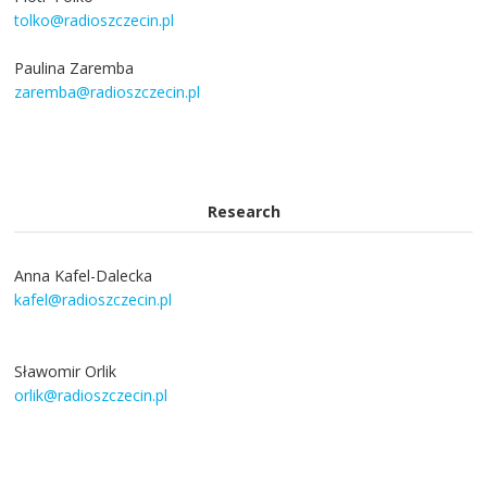
tolko@radioszczecin.pl
Paulina Zaremba
zaremba@radioszczecin.pl
Research
Anna Kafel-Dalecka
kafel@radioszczecin.pl
Sławomir Orlik
orlik@radioszczecin.pl