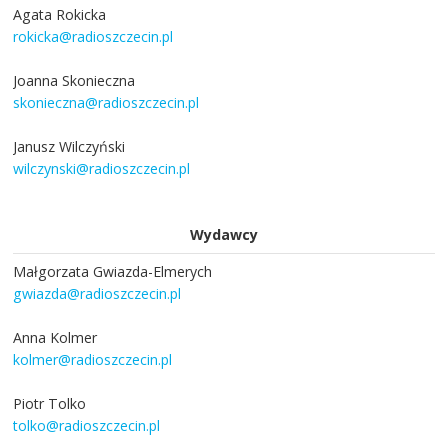
Agata Rokicka
rokicka@radioszczecin.pl
Joanna Skonieczna
skonieczna@radioszczecin.pl
Janusz Wilczyński
wilczynski@radioszczecin.pl
Wydawcy
Małgorzata Gwiazda-Elmerych
gwiazda@radioszczecin.pl
Anna Kolmer
kolmer@radioszczecin.pl
Piotr Tolko
tolko@radioszczecin.pl