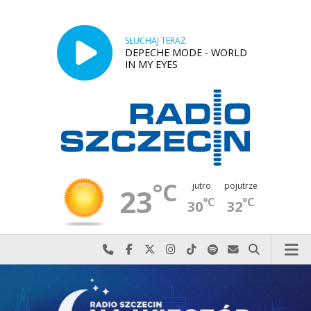
SŁUCHAJ TERAZ
DEPECHE MODE - WORLD
IN MY EYES
°C
jutro
pojutrze
23
°C
°C
30
32
Najlepiej po prostu do nas zadzwoń
Odwiedź nas na Facebook-u
Odwiedź nas na X
Odwiedź nas na Instagram-ie
Odwiedź nas na TikTok-u
Szukaj nas na Spotify
Wyślij do nas w
Szukaj