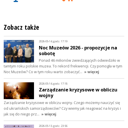
Zobacz także
2026-05-14, godz. 17:19
Noc Muzeów 2026 - propozycje na
sobotę
Ponad 46 milionów zwiedzających odwiedziło w
tamtym roku polskie muzea. To rekord frekwencji. Czy pomogła w tym
Noc Muzeów? Co w tym roku warto zobaczyć…
» więcej
2026-05-14, godz. 17:18
Zarządzanie kryzysowe w obliczu
wojny
Zarządzanie kryzysowe w obliczu wojny. Czego możemy nauczyć się
od ukraińskich samorządowców? Czy wiemy jak reagować na kryzys i
jak się do niego prz…
» więcej
2026-05-13, godz. 23:56