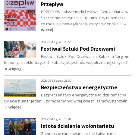
Przepływ
PRZEPŁYW - Akademicki Festiwal Sztuki i Nauki w
Szczecinie zaczyna się już jutro. Czy to oznacza,
że rodzi się nowa jakość kultury studenckiej?
»
więcej
2026-05-13, godz. 23:50
Festiwal Sztuki Pod Drzewami
Festiwal Sztuki Pod Drzewami z Babskim Targiem
to pomysł niekłończyckich kobiet. Jak jest rola współczesnej sołtyski?
» więcej
2026-05-13, godz. 23:39
Bezpieczeństwo energetyczne
Bezpieczeństwo energetyczne to dziś temat na
świecie numer jeden. Czy możemy być w tej kwestii samowystarczalni?
» więcej
2026-05-12, godz. 13:41
Istota działania wolontariatu
Zbiórka zorganizowana przez Łatwoganga