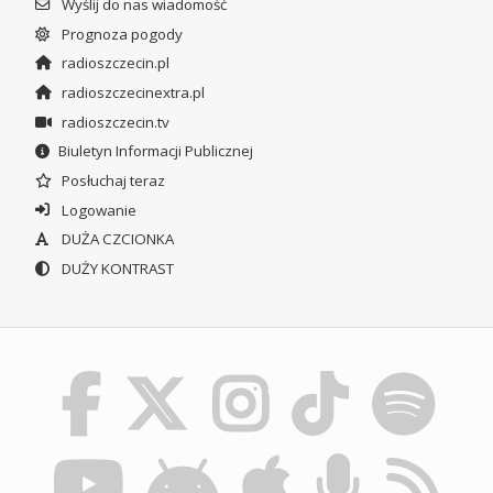
Wyślij do nas wiadomość
Prognoza pogody
radioszczecin.pl
radioszczecinextra.pl
radioszczecin.tv
Biuletyn Informacji Publicznej
Posłuchaj teraz
Logowanie
DUŻA CZCIONKA
DUŻY KONTRAST