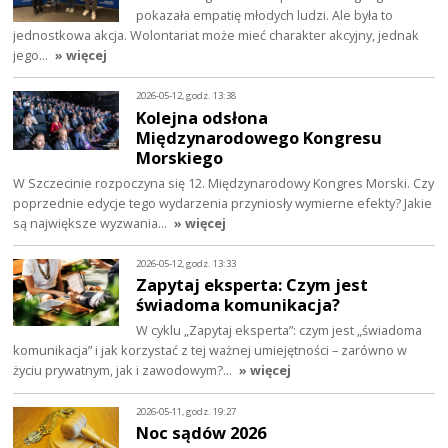
pokazała empatię młodych ludzi. Ale była to
jednostkowa akcja. Wolontariat może mieć charakter akcyjny, jednak
jego…
» więcej
2026-05-12, godz. 13:38
Kolejna odsłona
Międzynarodowego Kongresu
Morskiego
W Szczecinie rozpoczyna się 12. Międzynarodowy Kongres Morski. Czy
poprzednie edycje tego wydarzenia przyniosły wymierne efekty? Jakie
są największe wyzwania…
» więcej
2026-05-12, godz. 13:33
Zapytaj eksperta: Czym jest
świadoma komunikacja?
W cyklu „Zapytaj eksperta”: czym jest „świadoma
komunikacja” i jak korzystać z tej ważnej umiejętności – zarówno w
życiu prywatnym, jak i zawodowym?…
» więcej
2026-05-11, godz. 19:27
Noc sądów 2026