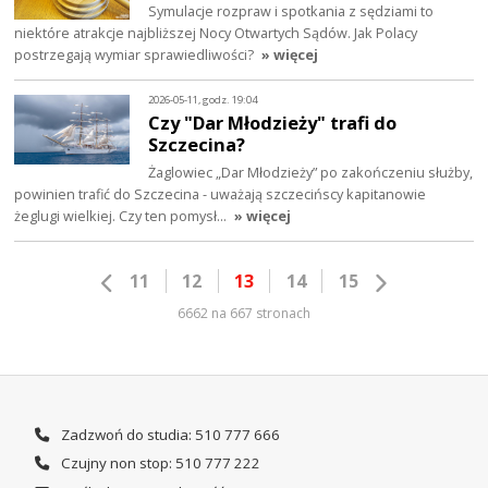
Symulacje rozpraw i spotkania z sędziami to
niektóre atrakcje najbliższej Nocy Otwartych Sądów. Jak Polacy
postrzegają wymiar sprawiedliwości?
» więcej
2026-05-11, godz. 19:04
Czy "Dar Młodzieży" trafi do
Szczecina?
Żaglowiec „Dar Młodzieży” po zakończeniu służby,
powinien trafić do Szczecina - uważają szczecińscy kapitanowie
żeglugi wielkiej. Czy ten pomysł…
» więcej
11
12
13
14
15
6662 na 667 stronach
Zadzwoń do studia: 510 777 666
Czujny non stop: 510 777 222