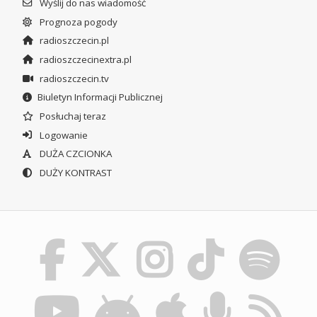
Wyślij do nas wiadomość
Prognoza pogody
radioszczecin.pl
radioszczecinextra.pl
radioszczecin.tv
Biuletyn Informacji Publicznej
Posłuchaj teraz
Logowanie
DUŻA CZCIONKA
DUŻY KONTRAST