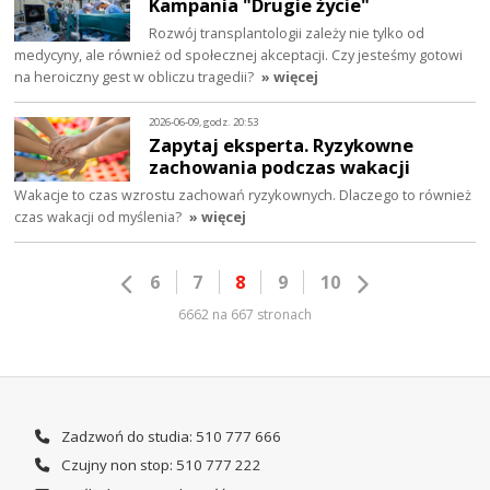
Kampania "Drugie życie"
Rozwój transplantologii zależy nie tylko od
medycyny, ale również od społecznej akceptacji. Czy jesteśmy gotowi
na heroiczny gest w obliczu tragedii?
» więcej
2026-06-09, godz. 20:53
Zapytaj eksperta. Ryzykowne
zachowania podczas wakacji
Wakacje to czas wzrostu zachowań ryzykownych. Dlaczego to również
czas wakacji od myślenia?
» więcej
6
7
8
9
10
6662 na 667 stronach
Zadzwoń do studia: 510 777 666
Czujny non stop: 510 777 222