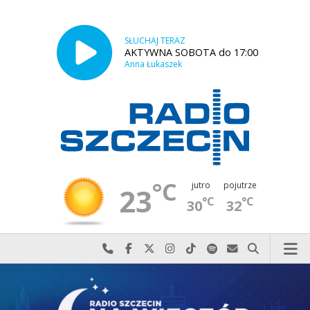
SŁUCHAJ TERAZ
AKTYWNA SOBOTA do 17:00
Anna Łukaszek
°C
jutro
pojutrze
23
°C
°C
30
32
Najlepiej po prostu do nas zadzwoń
Odwiedź nas na Facebook-u
Odwiedź nas na X
Odwiedź nas na Instagram-ie
Odwiedź nas na TikTok-u
Szukaj nas na Spotify
Wyślij do nas w
Szukaj