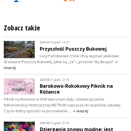
Zobacz także
2026-06-15, godz. 13:27
Przyszłość Puszczy Bukowej
Lasy Państwowe znów chcą wycinać wiekowe
drzewa w Puszczy Bukowej. Jakie są „za” i „przeciw” tej decyzji?
»
więcej
2026-06-11, godz. 21:10
Barokowo-Rokokowy Piknik na
Różance
Piknik na Różance w XVIII wiecznym stylu. Stowarzyszenie
Rekonstrukcji Historycznej METRUM zaprasza do wspólnej zabawy.
Czy to dobry sposób na poznawanie …
» więcej
2026-06-11, godz. 21:10
Dzierganie znowu modne: jest