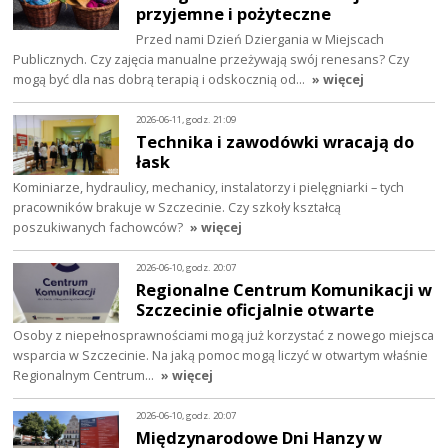
przyjemne i pożyteczne
Przed nami Dzień Dziergania w Miejscach
Publicznych. Czy zajęcia manualne przeżywają swój renesans? Czy
mogą być dla nas dobrą terapią i odskocznią od…
» więcej
2026-06-11, godz. 21:09
Technika i zawodówki wracają do
łask
Kominiarze, hydraulicy, mechanicy, instalatorzy i pielęgniarki – tych
pracowników brakuje w Szczecinie. Czy szkoły kształcą
poszukiwanych fachowców?
» więcej
2026-06-10, godz. 20:07
Regionalne Centrum Komunikacji w
Szczecinie oficjalnie otwarte
Osoby z niepełnosprawnościami mogą już korzystać z nowego miejsca
wsparcia w Szczecinie. Na jaką pomoc mogą liczyć w otwartym właśnie
Regionalnym Centrum…
» więcej
2026-06-10, godz. 20:07
Międzynarodowe Dni Hanzy w