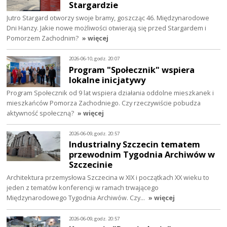
Stargardzie
Jutro Stargard otworzy swoje bramy, goszcząc 46. Międzynarodowe
Dni Hanzy. Jakie nowe możliwości otwierają się przed Stargardem i
Pomorzem Zachodnim?
» więcej
2026-06-10, godz. 20:07
Program "Społecznik" wspiera
lokalne inicjatywy
Program Społecznik od 9 lat wspiera działania oddolne mieszkanek i
mieszkańców Pomorza Zachodniego. Czy rzeczywiście pobudza
aktywność społeczną?
» więcej
2026-06-09, godz. 20:57
Industrialny Szczecin tematem
przewodnim Tygodnia Archiwów w
Szczecinie
Architektura przemysłowa Szczecina w XIX i początkach XX wieku to
jeden z tematów konferencji w ramach trwającego
Międzynarodowego Tygodnia Archiwów. Czy…
» więcej
2026-06-09, godz. 20:57