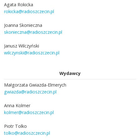
Agata Rokicka
rokicka@radioszczecin.pl
Joanna Skonieczna
skonieczna@radioszczecin.pl
Janusz Wilczyński
wilczynski@radioszczecin.pl
Wydawcy
Małgorzata Gwiazda-Elmerych
gwiazda@radioszczecin.pl
Anna Kolmer
kolmer@radioszczecin.pl
Piotr Tolko
tolko@radioszczecin.pl