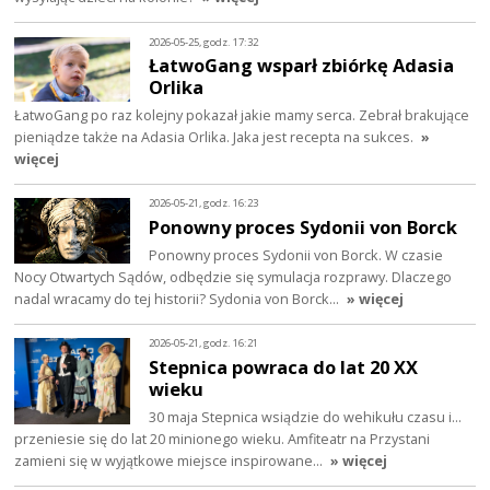
2026-05-25, godz. 17:32
ŁatwoGang wsparł zbiórkę Adasia
Orlika
ŁatwoGang po raz kolejny pokazał jakie mamy serca. Zebrał brakujące
pieniądze także na Adasia Orlika. Jaka jest recepta na sukces.
»
więcej
2026-05-21, godz. 16:23
Ponowny proces Sydonii von Borck
Ponowny proces Sydonii von Borck. W czasie
Nocy Otwartych Sądów, odbędzie się symulacja rozprawy. Dlaczego
nadal wracamy do tej historii? Sydonia von Borck…
» więcej
2026-05-21, godz. 16:21
Stepnica powraca do lat 20 XX
wieku
30 maja Stepnica wsiądzie do wehikułu czasu i…
przeniesie się do lat 20 minionego wieku. Amfiteatr na Przystani
zamieni się w wyjątkowe miejsce inspirowane…
» więcej