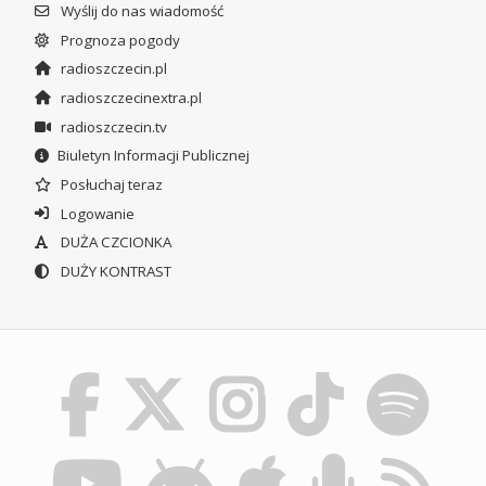
Wyślij do nas wiadomość
Prognoza pogody
radioszczecin.pl
radioszczecinextra.pl
radioszczecin.tv
Biuletyn Informacji Publicznej
Posłuchaj teraz
Logowanie
DUŻA CZCIONKA
DUŻY KONTRAST