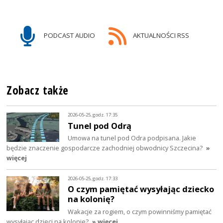
PODCAST AUDIO
AKTUALNOŚCI RSS
Zobacz także
2026-05-25, godz. 17:35
Tunel pod Odrą
Umowa na tunel pod Odra podpisana. Jakie
będzie znaczenie gospodarcze zachodniej obwodnicy Szczecina?
»
więcej
2026-05-25, godz. 17:33
O czym pamiętać wysyłając dziecko
na kolonię?
Wakacje za rogiem, o czym powinniśmy pamiętać
wysyłając dzieci na kolonie?
» więcej