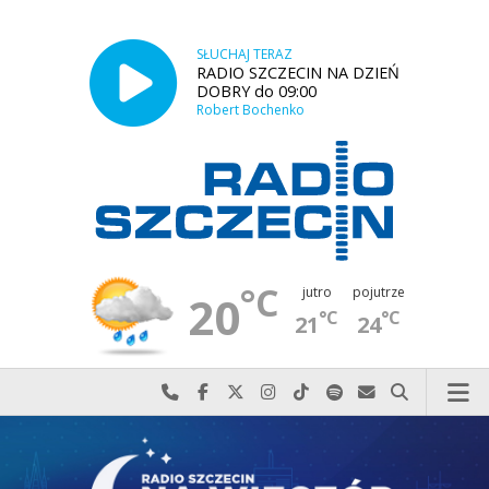
SŁUCHAJ TERAZ
RADIO SZCZECIN NA DZIEŃ
DOBRY do 09:00
Robert Bochenko
°C
jutro
pojutrze
20
°C
°C
21
24
Najlepiej po prostu do nas zadzwoń
Odwiedź nas na Facebook-u
Odwiedź nas na X
Odwiedź nas na Instagram-ie
Odwiedź nas na TikTok-u
Szukaj nas na Spotify
Wyślij do nas w
Szukaj