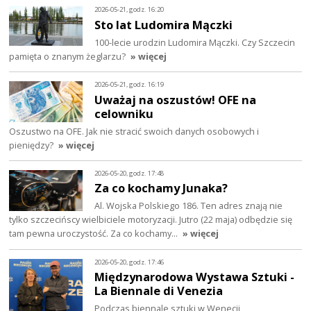
2026-05-21, godz. 16:20
Sto lat Ludomira Mączki
100-lecie urodzin Ludomira Mączki. Czy Szczecin
pamięta o znanym żeglarzu?
» więcej
2026-05-21, godz. 16:19
Uważaj na oszustów! OFE na
celowniku
Oszustwo na OFE. Jak nie stracić swoich danych osobowych i
pieniędzy?
» więcej
2026-05-20, godz. 17:48
Za co kochamy Junaka?
Al. Wojska Polskiego 186. Ten adres znają nie
tylko szczecińscy wielbiciele motoryzacji. Jutro (22 maja) odbędzie się
tam pewna uroczystość. Za co kochamy…
» więcej
2026-05-20, godz. 17:46
Międzynarodowa Wystawa Sztuki -
La Biennale di Venezia
Podczas biennale sztuki w Wenecji