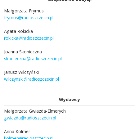
Małgorzata Frymus
frymus@radioszczecin.pl
Agata Rokicka
rokicka@radioszczecin.pl
Joanna Skonieczna
skonieczna@radioszczecin.pl
Janusz Wilczyński
wilczynski@radioszczecin.pl
Wydawcy
Małgorzata Gwiazda-Elmerych
gwiazda@radioszczecin.pl
Anna Kolmer
kolmer@radioszczecin.pl