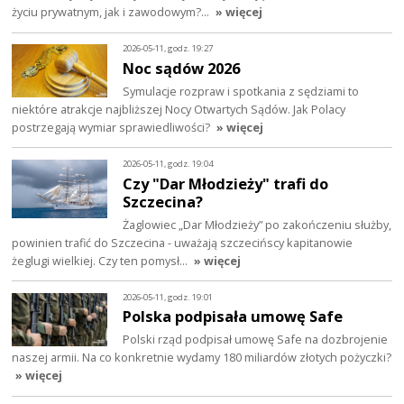
życiu prywatnym, jak i zawodowym?…
» więcej
2026-05-11, godz. 19:27
Noc sądów 2026
Symulacje rozpraw i spotkania z sędziami to
niektóre atrakcje najbliższej Nocy Otwartych Sądów. Jak Polacy
postrzegają wymiar sprawiedliwości?
» więcej
2026-05-11, godz. 19:04
Czy "Dar Młodzieży" trafi do
Szczecina?
Żaglowiec „Dar Młodzieży” po zakończeniu służby,
powinien trafić do Szczecina - uważają szczecińscy kapitanowie
żeglugi wielkiej. Czy ten pomysł…
» więcej
2026-05-11, godz. 19:01
Polska podpisała umowę Safe
Polski rząd podpisał umowę Safe na dozbrojenie
naszej armii. Na co konkretnie wydamy 180 miliardów złotych pożyczki?
» więcej