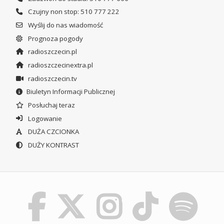
Czujny non stop: 510 777 222
Wyślij do nas wiadomość
Prognoza pogody
radioszczecin.pl
radioszczecinextra.pl
radioszczecin.tv
Biuletyn Informacji Publicznej
Posłuchaj teraz
Logowanie
DUŻA CZCIONKA
DUŻY KONTRAST