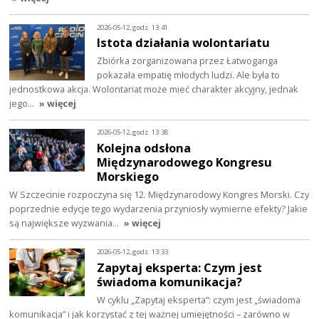
2026-05-12, godz. 13:41
Istota działania wolontariatu
Zbiórka zorganizowana przez Łatwoganga
pokazała empatię młodych ludzi. Ale była to
jednostkowa akcja. Wolontariat może mieć charakter akcyjny, jednak
jego…
» więcej
2026-05-12, godz. 13:38
Kolejna odsłona
Międzynarodowego Kongresu
Morskiego
W Szczecinie rozpoczyna się 12. Międzynarodowy Kongres Morski. Czy
poprzednie edycje tego wydarzenia przyniosły wymierne efekty? Jakie
są największe wyzwania…
» więcej
2026-05-12, godz. 13:33
Zapytaj eksperta: Czym jest
świadoma komunikacja?
W cyklu „Zapytaj eksperta”: czym jest „świadoma
komunikacja” i jak korzystać z tej ważnej umiejętności – zarówno w