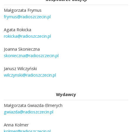
Małgorzata Frymus
frymus@radioszczecin.pl
Agata Rokicka
rokicka@radioszczecin.pl
Joanna Skonieczna
skonieczna@radioszczecin.pl
Janusz Wilczyński
wilczynski@radioszczecin.pl
Wydawcy
Małgorzata Gwiazda-Elmerych
gwiazda@radioszczecin.pl
Anna Kolmer
kolmer@radioszczecin.pl