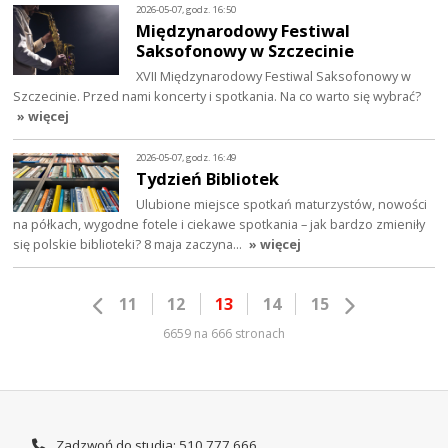
2026-05-07, godz. 16:50
Międzynarodowy Festiwal
Saksofonowy w Szczecinie
XVII Międzynarodowy Festiwal Saksofonowy w
Szczecinie. Przed nami koncerty i spotkania. Na co warto się wybrać?
» więcej
2026-05-07, godz. 16:49
Tydzień Bibliotek
Ulubione miejsce spotkań maturzystów, nowości
na półkach, wygodne fotele i ciekawe spotkania – jak bardzo zmieniły
się polskie biblioteki? 8 maja zaczyna…
» więcej
11
12
13
14
15
6659 na 666 stronach
Zadzwoń do studia: 510 777 666