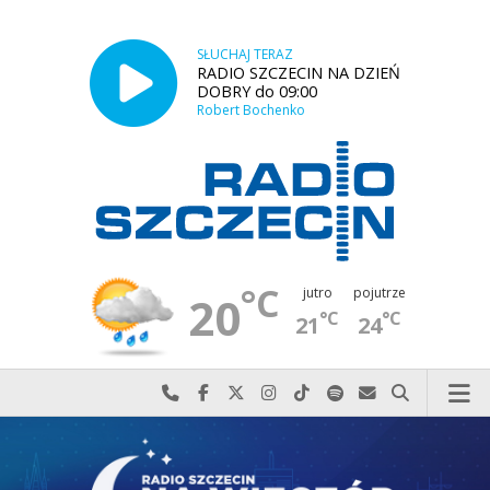
SŁUCHAJ TERAZ
RADIO SZCZECIN NA DZIEŃ
DOBRY do 09:00
Robert Bochenko
°C
jutro
pojutrze
20
°C
°C
21
24
Najlepiej po prostu do nas zadzwoń
Odwiedź nas na Facebook-u
Odwiedź nas na X
Odwiedź nas na Instagram-ie
Odwiedź nas na TikTok-u
Szukaj nas na Spotify
Wyślij do nas w
Szukaj