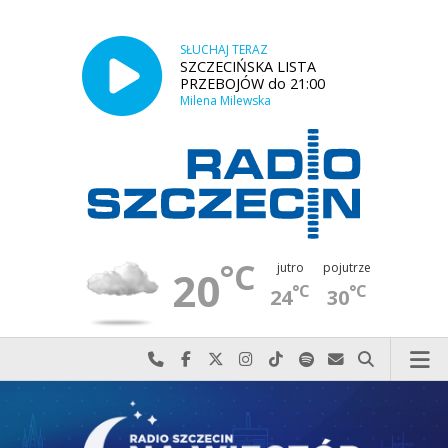
SŁUCHAJ TERAZ
SZCZECIŃSKA LISTA
PRZEBOJÓW do 21:00
Milena Milewska
°C
jutro
pojutrze
20
°C
°C
24
30
Najlepiej po prostu do nas zadzwoń
Odwiedź nas na Facebook-u
Odwiedź nas na X
Odwiedź nas na Instagram-ie
Odwiedź nas na TikTok-u
Szukaj nas na Spotify
Wyślij do nas w
Szukaj