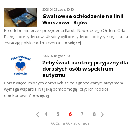
2026-06-22, godz. 20:10
Gwałtowne ochłodzenie na linii
Warszawa - Kijów
Po odebraniu przez prezydenta Karola Nawrockiego Orderu Orła
Białego prezydentowi Ukrainy byli prezydenci i politycy z tego kraju
zwracają polskie odznaczenia…
» więcej
2026-06-18, godz. 20:31
Żeby świat bardziej przyjazny dla
dorosłych osób w spektrum
autyzmu
Coraz więcej młodych dorosłych ze zdiagnozowanym autyzmem
wymaga wsparcia. Na jaką pomoc mogą liczyć ich rodzice i
opiekunowie?
» więcej
4
5
6
7
8
6662 na 667 stronach