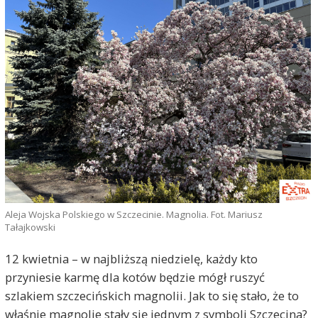
Aleja Wojska Polskiego w Szczecinie. Magnolia. Fot. Mariusz
Tałajkowski
12 kwietnia – w najbliższą niedzielę, każdy kto
przyniesie karmę dla kotów będzie mógł ruszyć
szlakiem szczecińskich magnolii. Jak to się stało, że to
właśnie magnolie stały się jednym z symboli Szczecina?