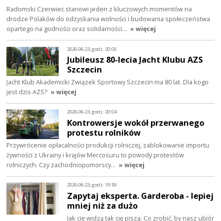
Radomski Czerwiec stanowi jeden z kluczowych momentów na
drodze Polaków do odzyskania wolności i budowania społeczeństwa
opartego na godności oraz solidarności…
» więcej
2026-06-23, godz. 20:05
Jubileusz 80-lecia Jacht Klubu AZS
Szczecin
Jacht Klub Akademicki Związek Sportowy Szczecin ma 80 lat. Dla kogo
jest dzis AZS?
» więcej
2026-06-23, godz. 20:04
Kontrowersje wokół przerwanego
protestu rolników
Przywrócenie opłacalności produkcji rolniczej, zablokowanie importu
żywności z Ukrainy i krajów Mercosuru to powody protestów
rolniczych. Czy zachodniopomorscy…
» więcej
2026-06-23, godz. 19:59
Zapytaj eksperta. Garderoba - lepiej
mniej niż za dużo
Jak cię widzą tak cię piszą. Co zrobić, by nasz ubiór