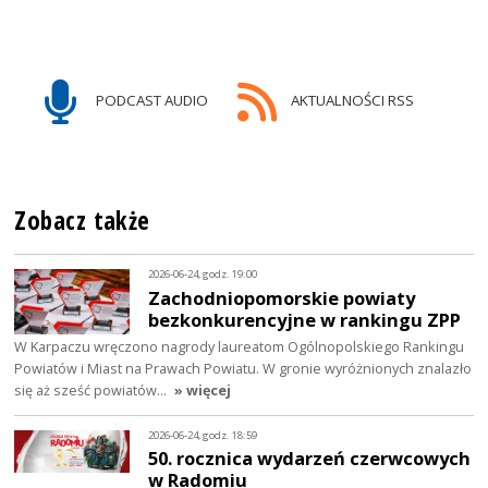
PODCAST AUDIO
AKTUALNOŚCI RSS
Zobacz także
2026-06-24, godz. 19:00
Zachodniopomorskie powiaty
bezkonkurencyjne w rankingu ZPP
W Karpaczu wręczono nagrody laureatom Ogólnopolskiego Rankingu
Powiatów i Miast na Prawach Powiatu. W gronie wyróżnionych znalazło
się aż sześć powiatów…
» więcej
2026-06-24, godz. 18:59
50. rocznica wydarzeń czerwcowych
w Radomiu