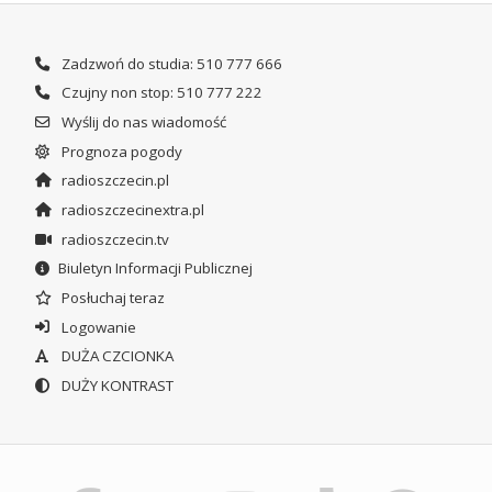
Zadzwoń do studia: 510 777 666
Czujny non stop: 510 777 222
Wyślij do nas wiadomość
Prognoza pogody
radioszczecin.pl
radioszczecinextra.pl
radioszczecin.tv
Biuletyn Informacji Publicznej
Posłuchaj teraz
Logowanie
DUŻA CZCIONKA
DUŻY KONTRAST