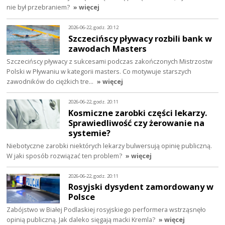
nie był przebraniem?
» więcej
2026-06-22, godz. 20:12
Szczecińscy pływacy rozbili bank w
zawodach Masters
Szczecińscy pływacy z sukcesami podczas zakończonych Mistrzostw
Polski w Pływaniu w kategorii masters. Co motywuje starszych
zawodników do ciężkich tre…
» więcej
2026-06-22, godz. 20:11
Kosmiczne zarobki części lekarzy.
Sprawiedliwość czy żerowanie na
systemie?
Niebotyczne zarobki niektórych lekarzy bulwersują opinię publiczną.
W jaki sposób rozwiązać ten problem?
» więcej
2026-06-22, godz. 20:11
Rosyjski dysydent zamordowany w
Polsce
Zabójstwo w Białej Podlaskiej rosyjskiego performera wstrząsnęło
opinią publiczną. Jak daleko sięgają macki Kremla?
» więcej