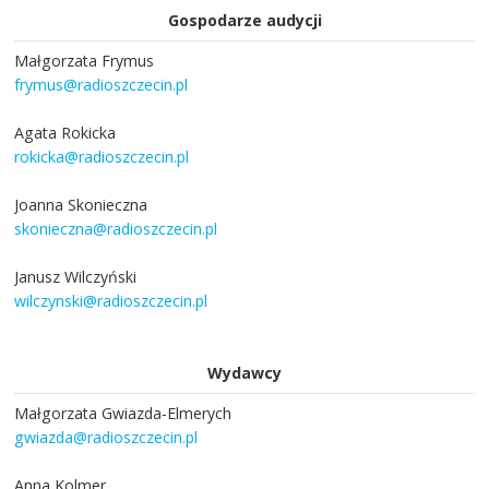
Gospodarze audycji
Małgorzata Frymus
frymus@radioszczecin.pl
Agata Rokicka
rokicka@radioszczecin.pl
Joanna Skonieczna
skonieczna@radioszczecin.pl
Janusz Wilczyński
wilczynski@radioszczecin.pl
Wydawcy
Małgorzata Gwiazda-Elmerych
gwiazda@radioszczecin.pl
Anna Kolmer