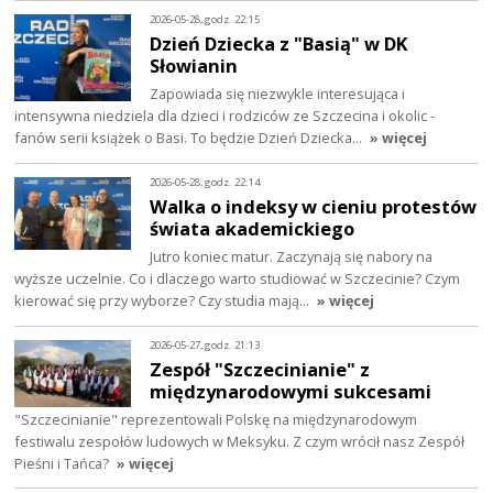
2026-05-28, godz. 22:15
Dzień Dziecka z "Basią" w DK
Słowianin
Zapowiada się niezwykle interesująca i
intensywna niedziela dla dzieci i rodziców ze Szczecina i okolic -
fanów serii książek o Basi. To będzie Dzień Dziecka…
» więcej
2026-05-28, godz. 22:14
Walka o indeksy w cieniu protestów
świata akademickiego
Jutro koniec matur. Zaczynają się nabory na
wyższe uczelnie. Co i dlaczego warto studiować w Szczecinie? Czym
kierować się przy wyborze? Czy studia mają…
» więcej
2026-05-27, godz. 21:13
Zespół "Szczecinianie" z
międzynarodowymi sukcesami
"Szczecinianie" reprezentowali Polskę na międzynarodowym
festiwalu zespołów ludowych w Meksyku. Z czym wrócił nasz Zespół
Pieśni i Tańca?
» więcej