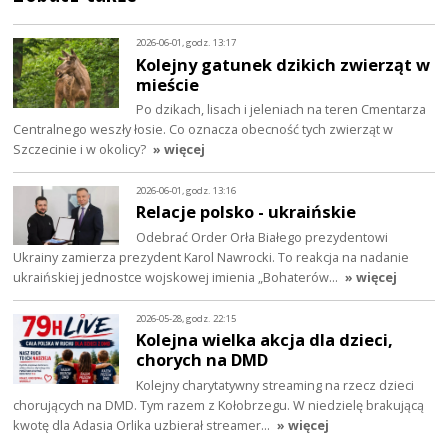
2026-06-01, godz. 13:17
Kolejny gatunek dzikich zwierząt w
mieście
Po dzikach, lisach i jeleniach na teren Cmentarza
Centralnego weszły łosie. Co oznacza obecność tych zwierząt w
Szczecinie i w okolicy?
» więcej
2026-06-01, godz. 13:16
Relacje polsko - ukraińskie
Odebrać Order Orła Białego prezydentowi
Ukrainy zamierza prezydent Karol Nawrocki. To reakcja na nadanie
ukraińskiej jednostce wojskowej imienia „Bohaterów…
» więcej
2026-05-28, godz. 22:15
Kolejna wielka akcja dla dzieci,
chorych na DMD
Kolejny charytatywny streaming na rzecz dzieci
chorujących na DMD. Tym razem z Kołobrzegu. W niedzielę brakującą
kwotę dla Adasia Orlika uzbierał streamer…
» więcej