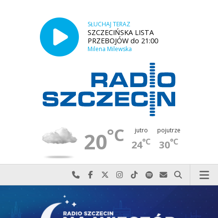
SŁUCHAJ TERAZ
SZCZECIŃSKA LISTA
PRZEBOJÓW do 21:00
Milena Milewska
°C
jutro
pojutrze
20
°C
°C
24
30
Najlepiej po prostu do nas zadzwoń
Odwiedź nas na Facebook-u
Odwiedź nas na X
Odwiedź nas na Instagram-ie
Odwiedź nas na TikTok-u
Szukaj nas na Spotify
Wyślij do nas w
Szukaj