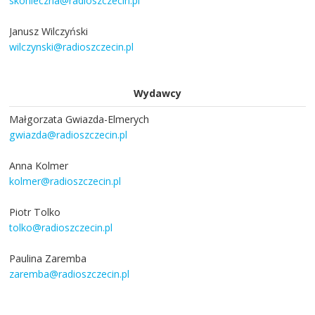
skonieczna@radioszczecin.pl
Janusz Wilczyński
wilczynski@radioszczecin.pl
Wydawcy
Małgorzata Gwiazda-Elmerych
gwiazda@radioszczecin.pl
Anna Kolmer
kolmer@radioszczecin.pl
Piotr Tolko
tolko@radioszczecin.pl
Paulina Zaremba
zaremba@radioszczecin.pl