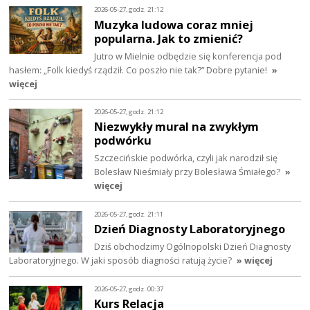
2026-05-27, godz. 21:12
Muzyka ludowa coraz mniej
popularna. Jak to zmienić?
Jutro w Mielnie odbędzie się konferencja pod
hasłem: „Folk kiedyś rządził. Co poszło nie tak?” Dobre pytanie!
»
więcej
2026-05-27, godz. 21:12
Niezwykły mural na zwykłym
podwórku
Szczecińskie podwórka, czyli jak narodził się
Bolesław Nieśmiały przy Bolesława Śmiałego?
»
więcej
2026-05-27, godz. 21:11
Dzień Diagnosty Laboratoryjnego
Dziś obchodzimy Ogólnopolski Dzień Diagnosty
Laboratoryjnego. W jaki sposób diagności ratują życie?
» więcej
2026-05-27, godz. 00:37
Kurs Relacja