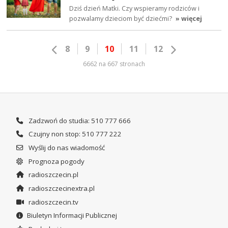
Dziś dzień Matki. Czy wspieramy rodziców i
pozwalamy dzieciom być dziećmi?
» więcej
8
9
10
11
12
6662 na 667 stronach
Zadzwoń do studia: 510 777 666
Czujny non stop: 510 777 222
Wyślij do nas wiadomość
Prognoza pogody
radioszczecin.pl
radioszczecinextra.pl
radioszczecin.tv
Biuletyn Informacji Publicznej