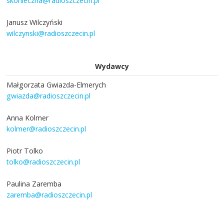
skonieczna@radioszczecin.pl
Janusz Wilczyński
wilczynski@radioszczecin.pl
Wydawcy
Małgorzata Gwiazda-Elmerych
gwiazda@radioszczecin.pl
Anna Kolmer
kolmer@radioszczecin.pl
Piotr Tolko
tolko@radioszczecin.pl
Paulina Zaremba
zaremba@radioszczecin.pl