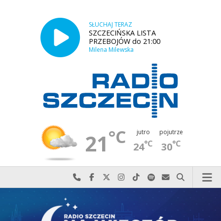
SŁUCHAJ TERAZ
SZCZECIŃSKA LISTA
PRZEBOJÓW do 21:00
Milena Milewska
°C
jutro
pojutrze
21
°C
°C
24
30
Najlepiej po prostu do nas zadzwoń
Odwiedź nas na Facebook-u
Odwiedź nas na X
Odwiedź nas na Instagram-ie
Odwiedź nas na TikTok-u
Szukaj nas na Spotify
Wyślij do nas w
Szukaj