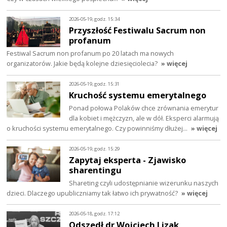
2026-05-19, godz. 15:34
Przyszłość Festiwalu Sacrum non
profanum
Festiwal Sacrum non profanum po 20 latach ma nowych
organizatorów. Jakie będą kolejne dziesięciolecia?
» więcej
2026-05-19, godz. 15:31
Kruchość systemu emerytalnego
Ponad połowa Polaków chce zrównania emerytur
dla kobiet i mężczyzn, ale w dół. Eksperci alarmują
o kruchości systemu emerytalnego. Czy powinniśmy dłużej…
» więcej
2026-05-19, godz. 15:29
Zapytaj eksperta - Zjawisko
sharentingu
Shareting czyli udostępnianie wizerunku naszych
dzieci. Dlaczego upubliczniamy tak łatwo ich prywatność?
» więcej
2026-05-18, godz. 17:12
Odszedł dr Wojciech Lizak