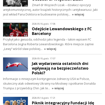
Zmarł dr Wojciech Lizak – działacz opozycji
antykomunistycznej, autor książek historycznych i antykwariusz. Jaki
jest wkład Pana Doktora w budowanie polskiej…
» więcej
2026-05-18, godz. 17:08
Odejście Lewandowskiego z FC
Barcelony
Przybył jako gwiazda, odchodzi jako legenda – takim wpisem FC
Barcelona żegna Roberta Lewandowskiego. Które miejsce zajmie
„Lewy” wśród sław polskiej…
» więcej
2026-05-18, godz. 17:07
Jak wydarzenia ostatnich dni
wpływają na bezpieczeństwo
Polski?
Informacje o mniejszym kontyngencie żołnierzy USA w Polsce,
skuteczny atak odwetowy Ukrainy na Moskwę i spotkanie Donalda
Trumpa z przywódcą Chin. Jak te…
» więcej
2026-05-14, godz. 17:21
Piknik integracyjny Fundacji Idę