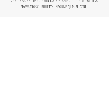
ZASTRZEŻONE.
REGULAMIN KORZYSTANIA Z PORTALU
POLITYKA
PRYWATNOŚCI
BIULETYN INFORMACJI PUBLICZNEJ