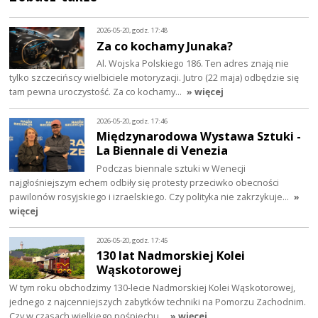
2026-05-20, godz. 17:48
Za co kochamy Junaka?
Al. Wojska Polskiego 186. Ten adres znają nie
tylko szczecińscy wielbiciele motoryzacji. Jutro (22 maja) odbędzie się
tam pewna uroczystość. Za co kochamy…
» więcej
2026-05-20, godz. 17:46
Międzynarodowa Wystawa Sztuki -
La Biennale di Venezia
Podczas biennale sztuki w Wenecji
najgłośniejszym echem odbiły się protesty przeciwko obecności
pawilonów rosyjskiego i izraelskiego. Czy polityka nie zakrzykuje…
»
więcej
2026-05-20, godz. 17:45
130 lat Nadmorskiej Kolei
Wąskotorowej
W tym roku obchodzimy 130-lecie Nadmorskiej Kolei Wąskotorowej,
jednego z najcenniejszych zabytków techniki na Pomorzu Zachodnim.
Czy w czasach wielkiego pośpiechu…
» więcej