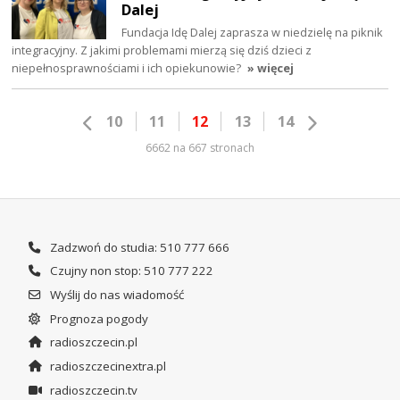
Dalej
Fundacja Idę Dalej zaprasza w niedzielę na piknik
integracyjny. Z jakimi problemami mierzą się dziś dzieci z
niepełnosprawnościami i ich opiekunowie?
» więcej
10
11
12
13
14
6662 na 667 stronach
Zadzwoń do studia: 510 777 666
Czujny non stop: 510 777 222
Wyślij do nas wiadomość
Prognoza pogody
radioszczecin.pl
radioszczecinextra.pl
radioszczecin.tv