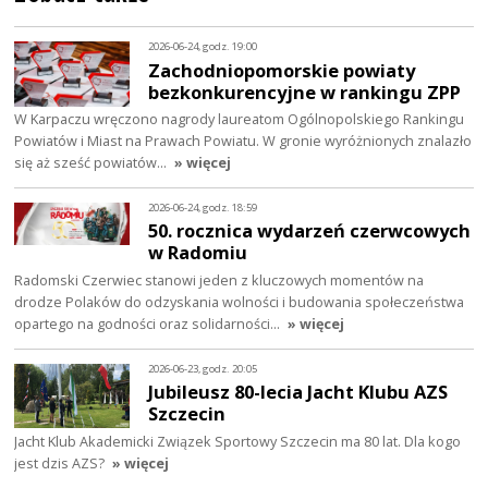
2026-06-24, godz. 19:00
Zachodniopomorskie powiaty
bezkonkurencyjne w rankingu ZPP
W Karpaczu wręczono nagrody laureatom Ogólnopolskiego Rankingu
Powiatów i Miast na Prawach Powiatu. W gronie wyróżnionych znalazło
się aż sześć powiatów…
» więcej
2026-06-24, godz. 18:59
50. rocznica wydarzeń czerwcowych
w Radomiu
Radomski Czerwiec stanowi jeden z kluczowych momentów na
drodze Polaków do odzyskania wolności i budowania społeczeństwa
opartego na godności oraz solidarności…
» więcej
2026-06-23, godz. 20:05
Jubileusz 80-lecia Jacht Klubu AZS
Szczecin
Jacht Klub Akademicki Związek Sportowy Szczecin ma 80 lat. Dla kogo
jest dzis AZS?
» więcej