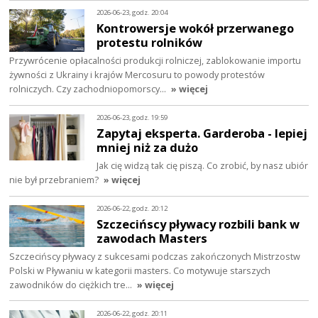
2026-06-23, godz. 20:04
Kontrowersje wokół przerwanego
protestu rolników
Przywrócenie opłacalności produkcji rolniczej, zablokowanie importu
żywności z Ukrainy i krajów Mercosuru to powody protestów
rolniczych. Czy zachodniopomorscy…
» więcej
2026-06-23, godz. 19:59
Zapytaj eksperta. Garderoba - lepiej
mniej niż za dużo
Jak cię widzą tak cię piszą. Co zrobić, by nasz ubiór
nie był przebraniem?
» więcej
2026-06-22, godz. 20:12
Szczecińscy pływacy rozbili bank w
zawodach Masters
Szczecińscy pływacy z sukcesami podczas zakończonych Mistrzostw
Polski w Pływaniu w kategorii masters. Co motywuje starszych
zawodników do ciężkich tre…
» więcej
2026-06-22, godz. 20:11