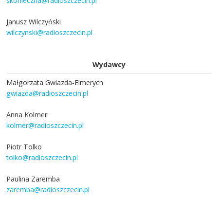
skonieczna@radioszczecin.pl
Janusz Wilczyński
wilczynski@radioszczecin.pl
Wydawcy
Małgorzata Gwiazda-Elmerych
gwiazda@radioszczecin.pl
Anna Kolmer
kolmer@radioszczecin.pl
Piotr Tolko
tolko@radioszczecin.pl
Paulina Zaremba
zaremba@radioszczecin.pl