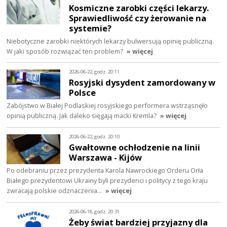
Kosmiczne zarobki części lekarzy.
Sprawiedliwość czy żerowanie na
systemie?
Niebotyczne zarobki niektórych lekarzy bulwersują opinię publiczną.
W jaki sposób rozwiązać ten problem?
» więcej
2026-06-22, godz. 20:11
Rosyjski dysydent zamordowany w
Polsce
Zabójstwo w Białej Podlaskiej rosyjskiego performera wstrząsnęło
opinią publiczną. Jak daleko sięgają macki Kremla?
» więcej
2026-06-22, godz. 20:10
Gwałtowne ochłodzenie na linii
Warszawa - Kijów
Po odebraniu przez prezydenta Karola Nawrockiego Orderu Orła
Białego prezydentowi Ukrainy byli prezydenci i politycy z tego kraju
zwracają polskie odznaczenia…
» więcej
2026-06-18, godz. 20:31
Żeby świat bardziej przyjazny dla