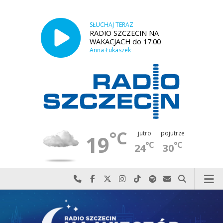
SŁUCHAJ TERAZ
RADIO SZCZECIN NA
WAKACJACH do 17:00
Anna Łukaszek
°C
jutro
pojutrze
19
°C
°C
24
30
Najlepiej po prostu do nas zadzwoń
Odwiedź nas na Facebook-u
Odwiedź nas na X
Odwiedź nas na Instagram-ie
Odwiedź nas na TikTok-u
Szukaj nas na Spotify
Wyślij do nas w
Szukaj