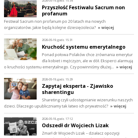
2026-05-19, godz. 15:34
Przyszłość Festiwalu Sacrum non
profanum
Festiwal Sacrum non profanum po 20 latach ma nowych
organizatorów. Jakie będą kolejne dziesięciolecia?
» więcej
2026-05-19, godz. 15:31
Kruchość systemu emerytalnego
Ponad połowa Polaków chce zrównania emerytur
dla kobiet i mężczyzn, ale w dół. Eksperci alarmują
o kruchości systemu emerytalnego. Czy powinniśmy dłużej…
» więcej
2026-05-19, godz. 15:29
Zapytaj eksperta - Zjawisko
sharentingu
Shareting czyli udostępnianie wizerunku naszych
dzieci. Dlaczego upubliczniamy tak łatwo ich prywatność?
» więcej
2026-05-18, godz. 17:12
Odszedł dr Wojciech Lizak
Zmarł dr Wojciech Lizak – działacz opozycji