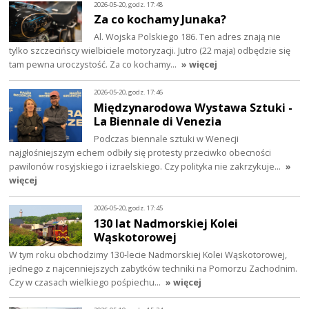
2026-05-20, godz. 17:48
Za co kochamy Junaka?
Al. Wojska Polskiego 186. Ten adres znają nie
tylko szczecińscy wielbiciele motoryzacji. Jutro (22 maja) odbędzie się
tam pewna uroczystość. Za co kochamy…
» więcej
2026-05-20, godz. 17:46
Międzynarodowa Wystawa Sztuki -
La Biennale di Venezia
Podczas biennale sztuki w Wenecji
najgłośniejszym echem odbiły się protesty przeciwko obecności
pawilonów rosyjskiego i izraelskiego. Czy polityka nie zakrzykuje…
»
więcej
2026-05-20, godz. 17:45
130 lat Nadmorskiej Kolei
Wąskotorowej
W tym roku obchodzimy 130-lecie Nadmorskiej Kolei Wąskotorowej,
jednego z najcenniejszych zabytków techniki na Pomorzu Zachodnim.
Czy w czasach wielkiego pośpiechu…
» więcej