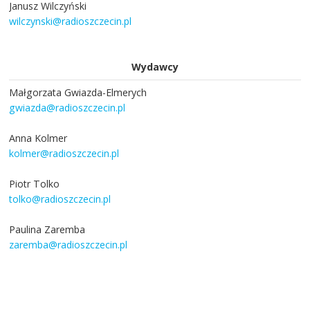
Janusz Wilczyński
wilczynski@radioszczecin.pl
Wydawcy
Małgorzata Gwiazda-Elmerych
gwiazda@radioszczecin.pl
Anna Kolmer
kolmer@radioszczecin.pl
Piotr Tolko
tolko@radioszczecin.pl
Paulina Zaremba
zaremba@radioszczecin.pl