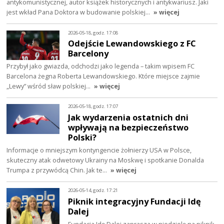
antykomunistycznej, autor książek historycznych i antykwariusz. Jaki
jest wkład Pana Doktora w budowanie polskiej…
» więcej
2026-05-18, godz. 17:08
Odejście Lewandowskiego z FC
Barcelony
Przybył jako gwiazda, odchodzi jako legenda – takim wpisem FC
Barcelona żegna Roberta Lewandowskiego. Które miejsce zajmie
„Lewy” wśród sław polskiej…
» więcej
2026-05-18, godz. 17:07
Jak wydarzenia ostatnich dni
wpływają na bezpieczeństwo
Polski?
Informacje o mniejszym kontyngencie żołnierzy USA w Polsce,
skuteczny atak odwetowy Ukrainy na Moskwę i spotkanie Donalda
Trumpa z przywódcą Chin. Jak te…
» więcej
2026-05-14, godz. 17:21
Piknik integracyjny Fundacji Idę
Dalej
Fundacja Idę Dalej zaprasza w niedzielę na piknik