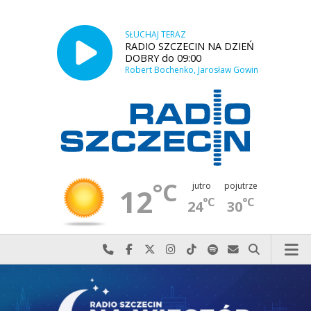
SŁUCHAJ TERAZ
RADIO SZCZECIN NA DZIEŃ
DOBRY do 09:00
Robert Bochenko, Jarosław Gowin
°C
jutro
pojutrze
12
°C
°C
24
30
Najlepiej po prostu do nas zadzwoń
Odwiedź nas na Facebook-u
Odwiedź nas na X
Odwiedź nas na Instagram-ie
Odwiedź nas na TikTok-u
Szukaj nas na Spotify
Wyślij do nas w
Szukaj