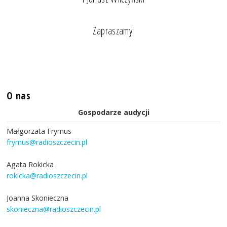
Zapraszamy!
O nas
Gospodarze audycji
Małgorzata Frymus
frymus@radioszczecin.pl
Agata Rokicka
rokicka@radioszczecin.pl
Joanna Skonieczna
skonieczna@radioszczecin.pl